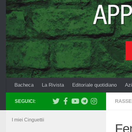
Salta al contenuto
Bacheca
La Rivista
Editoriale quotidiano
Azi
RASSE
SEGUICI:
I miei Cinguettii
Fem