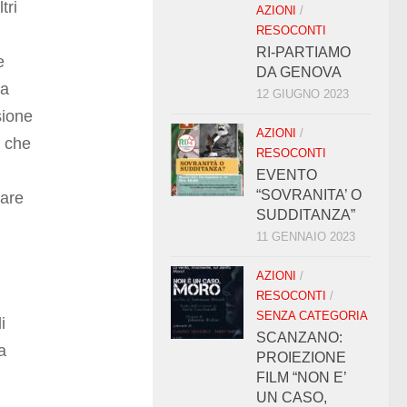
tri
AZIONI
/
RESOCONTI
RI-PARTIAMO
e
DA GENOVA
ia
12 GIUGNO 2023
sione
AZIONI
/
a che
RESOCONTI
EVENTO
“SOVRANITA’ O
sare
SUDDITANZA”
11 GENNAIO 2023
AZIONI
/
RESOCONTI
/
SENZA CATEGORIA
i
SCANZANO:
a
PROIEZIONE
FILM “NON E’
UN CASO,