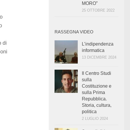
MORO”
25 OTTOBRE 2022
lo
o
RASSEGNA VIDEO
o di
L’indipendenza
informatica
ioni
13 DICEMBRE 2024
Il Centro Studi
sulla
Costituzione e
sulla Prima
Repubblica.
Storia, cultura,
politica
2 LUGLIO 2024