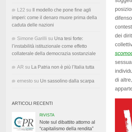
soggetto
posizio
L22
su
Il modello che pone fine agli
difenso
imperi: come il denaro muore prima della
caduta delle nazioni
contest
dei dir
Simone Garilli
su
Una tesi forte:
collett
l’instabilità istituzionale come effetto
scomod
collaterale della democrazia sostanziale
sessual
AR
su
La Patria non è più l’Italia tutta
individ
di altr
ernesto
su
Un sassolino dalla scarpa
appart
ARTICOLI RECENTI
RIVISTA
Note sul dibattito attorno al
“capitalismo della rendita”