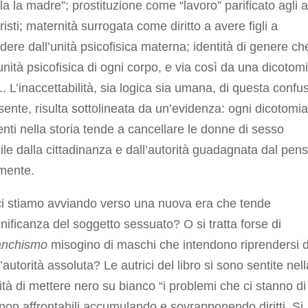
la la madre”; prostituzione come “lavoro” parificato agli al
risti; maternità surrogata come diritto a avere figli a
dere dall’unità psicofisica materna; identità di genere ch
unità psicofisica di ogni corpo, e via così da una dicotom
ra.. L’inaccettabilità, sia logica sia umana, di questa confu
sente, risulta sottolineata da un’evidenza: ogni dicotomi
enti nella storia tende a cancellare le donne di sesso
le dalla cittadinanza e dall’autorità guadagnata dal pen
lmente.
ci stiamo avviando verso una nuova era che tende
ignificanza del soggetto sessuato? O si tratta forse di
anchismo
misogino di maschi che intendono riprendersi d
’autorità assoluta? Le autrici del libro si sono sentite nell
tà di mettere nero su bianco “i problemi che ci stanno di
 non affrontabili accumulando e sovrapponendo diritti. Si