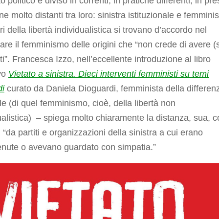
 politico è diviso in correnti, in pratiche differenti, in pre
ne molto distanti tra loro: sinistra istituzionale e femmini
ri della libertà individualistica si trovano d’accordo nel
are il femminismo delle origini che “non crede di avere (
itti”. Francesca Izzo, nell’eccellente introduzione al libro
ivo
Vietato a sinistra. Dieci interventi femministi su temi
i
curato da Daniela Dioguardi, femminista della differen
e (di quel femminismo, cioè, della libertà non
ualistica) – spiega molto chiaramente la distanza, sua, 
e, “da partiti e organizzazioni della sinistra a cui erano
enute o avevano guardato con simpatia.”