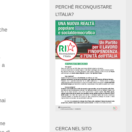
PERCHÉ RICONQUISTARE
L’ITALIA?
che
a
e a
mai
ome
CERCA NEL SITO