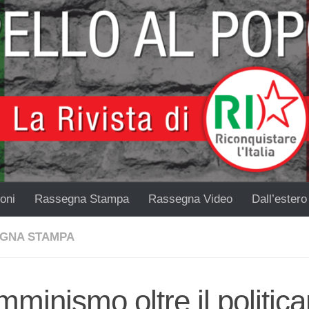
oni
Rassegna Stampa
Rassegna Video
Dall’estero
GNA STAMPA
minismo oltre il politic