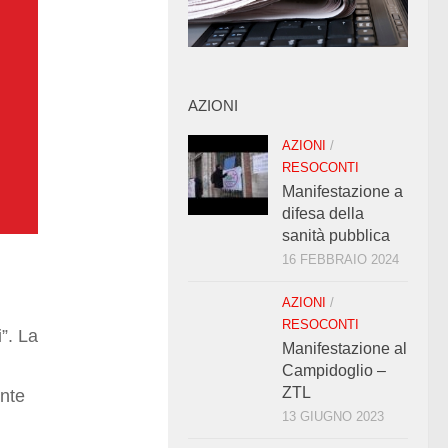
AZIONI
AZIONI
/
RESOCONTI
Manifestazione a
difesa della
sanità pubblica
16 FEBBRAIO 2024
AZIONI
/
RESOCONTI
”. La
Manifestazione al
Campidoglio –
ZTL
nte
13 GIUGNO 2023