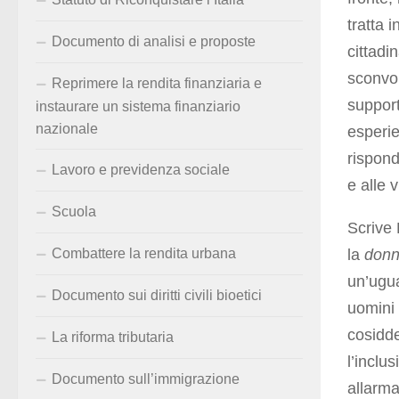
tratta 
Documento di analisi e proposte
cittadi
sconvol
Reprimere la rendita finanziaria e
support
instaurare un sistema finanziario
nazionale
esperie
rispond
Lavoro e previdenza sociale
e alle 
Scuola
Scrive 
la
don
Combattere la rendita urbana
un’ugua
Documento sui diritti civili bioetici
uomini 
cosidde
La riforma tributaria
l’inclu
Documento sull’immigrazione
allarma