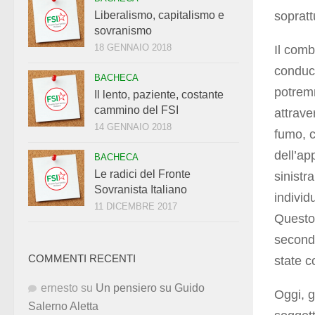
sopratt
Liberalismo, capitalismo e
sovranismo
18 GENNAIO 2018
Il comb
conduc
BACHECA
potremm
Il lento, paziente, costante
cammino del FSI
attrave
14 GENNAIO 2018
fumo, c
dell’ap
BACHECA
Le radici del Fronte
sinistr
Sovranista Italiano
individ
11 DICEMBRE 2017
Questo 
second
COMMENTI RECENTI
state c
ernesto
su
Un pensiero su Guido
Oggi, g
Salerno Aletta