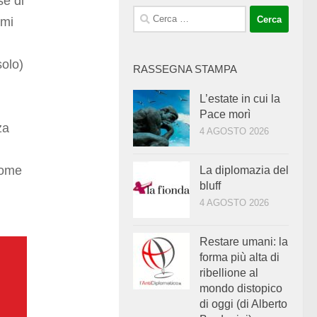
se di
Ricerca
smi
per:
solo)
RASSEGNA STAMPA
L’estate in cui la
Pace morì
za
4 AGOSTO 2026
come
La diplomazia del
bluff
4 AGOSTO 2026
Restare umani: la
forma più alta di
ribellione al
mondo distopico
di oggi (di Alberto