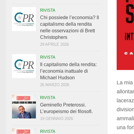
RIVISTA
Chi possiede l’economia? Il
capitalismo della rendita
nelle osservazioni di Brett
Christophers
29 APRILE 2026
RIVISTA
Il capitalismo della rendita:
l’economia inattuale di
Michael Hudson
La mia 
26 MARZO 2026
allonta
RIVISTA
laceraz
Geminello Preterossi.
divisio
L’europeismo dei filosofi.
ammali
19 GENNAIO 2026
una for
RIVISTA