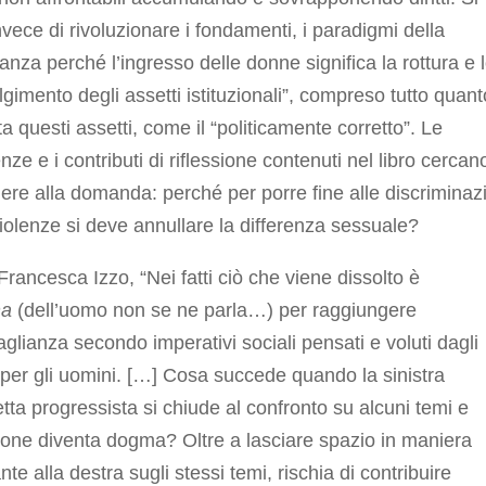
invece di rivoluzionare i fondamenti, i paradigmi della
nanza perché l’ingresso delle donne significa la rottura e 
gimento degli assetti istituzionali”, compreso tutto quant
a questi assetti, come il “politicamente corretto”. Le
nze e i contributi di riflessione contenuti nel libro cercan
ere alla domanda: perché per porre fine alle discriminaz
violenze si deve annullare la differenza sessuale?
Francesca Izzo, “Nei fatti ciò che viene dissolto è
na
(dell’uomo non se ne parla…) per raggiungere
glianza secondo imperativi sociali pensati e voluti dagli
per gli uomini. […] Cosa succede quando la sinistra
tta progressista si chiude al confronto su alcuni temi e
sione diventa dogma? Oltre a lasciare spazio in maniera
nte alla destra sugli stessi temi, rischia di contribuire