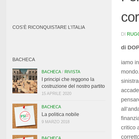
cor
COS'È RICONQUISTARE L'ITALIA
DI
RUG
di DOP
BACHECA
iamo in
mondo. 
BACHECA
/
RIVISTA
I principi che reggono la
sinistr
costruzione del nostro partito
accade 
15 APRILE 2020
pensare
BACHECA
all’and
La politica nobile
finanzi
9 MARZO 2018
critico
corrett
BACHECA