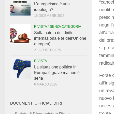
“cancel
L’europeismo è una
neolibe
ideologia?
15 DICEMBRE 2025
prescin
nega l’
RIVISTA
/
SENZA CATEGORIA
all’alt
Sulla natura del diritto
internazionale (e dell’Unione
del pre
europea)
si pres
21 AGOSTO 2025
femmini
RIVISTA
radica
La situazione politica in
Europa è grave ma non è
Forse 
seria
all’ins
6 MARZO 2025
un
rev
nuovo l
DOCUMENTI UFFICIALI DI RI
necessi
fronte,
Statuto di Riconquistare l’Italia