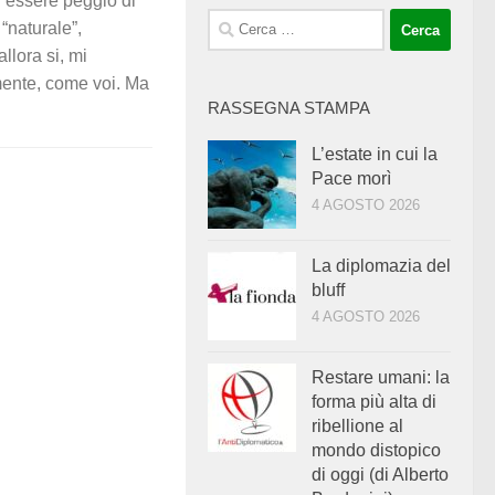
 essere peggio di
Ricerca
“naturale”,
per:
llora si, mi
mente, come voi. Ma
RASSEGNA STAMPA
L’estate in cui la
Pace morì
4 AGOSTO 2026
La diplomazia del
bluff
4 AGOSTO 2026
Restare umani: la
forma più alta di
ribellione al
mondo distopico
di oggi (di Alberto