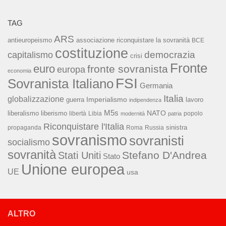
TAG
ARS
associazione riconquistare la sovranità
antieuropeismo
BCE
costituzione
capitalismo
democrazia
crisi
Fronte
euro
fronte sovranista
europa
economia
FSI
Sovranista Italiano
Germania
Italia
globalizzazione
Imperialismo
lavoro
guerra
indipendenza
M5s
NATO
liberalismo
liberismo
libertà
Libia
popolo
modernità
patria
Riconquistare l'Italia
sinistra
propaganda
Roma
Russia
sovranismo
sovranisti
socialismo
sovranità
Stefano D'Andrea
Stati Uniti
Stato
Unione europea
UE
usa
ALTRO