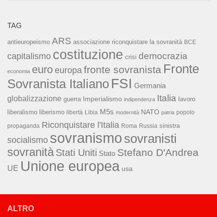
TAG
ARS
associazione riconquistare la sovranità
antieuropeismo
BCE
costituzione
capitalismo
democrazia
crisi
Fronte
euro
fronte sovranista
europa
economia
FSI
Sovranista Italiano
Germania
Italia
globalizzazione
Imperialismo
lavoro
guerra
indipendenza
M5s
NATO
liberalismo
liberismo
libertà
Libia
popolo
modernità
patria
Riconquistare l'Italia
sinistra
propaganda
Roma
Russia
sovranismo
sovranisti
socialismo
sovranità
Stefano D'Andrea
Stati Uniti
Stato
Unione europea
UE
usa
ALTRO