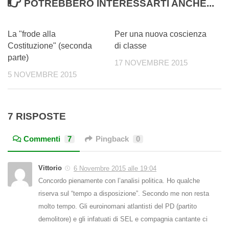
POTREBBERO INTERESSARTI ANCHE...
2
0
La "frode alla
Per una nuova coscienza
Costituzione" (seconda
di classe
parte)
17 NOVEMBRE 2015
5 NOVEMBRE 2015
7 RISPOSTE
Commenti
7
Pingback
0
Vittorio
6 Novembre 2015 alle 19:04
Concordo pienamente con l’analisi politica. Ho qualche
riserva sul “tempo a disposizione”. Secondo me non resta
molto tempo. Gli euroinomani atlantisti del PD (partito
demolitore) e gli infatuati di SEL e compagnia cantante ci