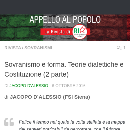
Salta al contenuto
RIVISTA
/
SOVRANISMI
1
Sovranismo e forma. Teorie dialettiche e
Costituzione (2 parte)
DI
JACOPO D'ALESSIO
·
6 OTTOBRE 2016
di
JACOPO D’ALESSIO (FSI Siena)
Felice il tempo nel quale la volta stellata è la mappa
dei sentieri praticabili da percorrere, che il fulgore