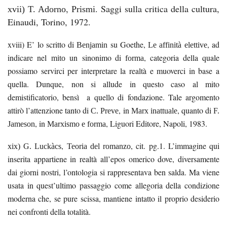
,
. Saggi sulla critica della cultura,
xvii)
T. Adorno
Prismi
Einaudi, Torino, 1972.
xviii)
E’ lo scritto di
su Goethe,
, ad
Benjamin
Le affinità elettive
indicare nel
un sinonimo di
, categoria della quale
mito
forma
possiamo servirci per interpretare la realtà e muoverci in base a
quella. Dunque, non si allude in questo caso al mito
demistificatorio, bensì a quello di
fondazione. Tale argomento
attirò l’attenzione tanto di
, in
, quanto di
C. Preve
Marx inattuale
F.
, in
, Liguori Editore, Napoli, 1983.
Jameson
Marxismo e forma
,
, cit. pg.1. L’immagine qui
xix) G. Luckàcs
Teoria del romanzo
inserita appartiene in realtà all’epos omerico dove, diversamente
dai giorni nostri, l’ontologia si rappresentava ben salda. Ma viene
usata in quest’ultimo passaggio come allegoria della condizione
moderna che, se pure scissa, mantiene intatto il proprio desiderio
nei confronti della totalità.