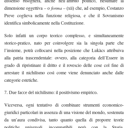
dissenso bisognerà, anche nell’ambito politico, riesumare la
dimensione oggettiva – o
forma
–
che, ad esempio, Costanzo
(xii)
Preve coglieva nella funzione religiosa, e che il Sovranismo
identifica simbolicamente nella
.
Costituzione
Solo infatti un corpo teorico complesso, e simultaneamente
storico-pratico, nato per coinvolgere sia la singola parte che
l’insieme, potrà collocarsi nella posizione che Lukàcs attribuiva
alla
: ovvero, alla categoria dell’
in
patria trascendentale
Essere
grado di ripristinare il dritto e il rovescio delle cose col fine di
arrestare il nichilismo così come viene denunciato anche dalle
categorie estetiche.
7. Due facce del nichilismo: il positivismo empirico.
Viceversa, ogni tentativo di combinare strumenti economico-
giuridici particolari in assenza di una visione del mondo
sostenuta
,
da un’
condivisa, tanto quanto quella di proporre teorie
aura
politiche universali, incompatibili però con la Storia,