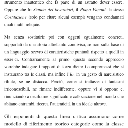
strumento inautentico che fa parte di un astratto dover essere.
Oppure che lo
Statuto dei lavoratori
,
il
Piano Vanoni
, la stessa
Costituzione
(solo per citare alcuni esempi) vengano condannati
quali inutili reliquie.
Ma senza sostituirle poi con oggetti egualmente concreti,
sopportati da una storia altrettanto condivisa, se non sulla base di
un
linguaggio
scevro di caratteristiche puntuali rispetto a quelli in
Contrariamente al primo, questo secondo approccio
esser-ci.
vorrebbe indagare i rapporti di forza dietro i compromessi che si
instaurano tra le classi, ma infine l’
Io
, in un gesto di narcisistico
rifiuto, se ne distacca. Perciò, c
ome si trattasse di fantasmi
irriconoscibili, ne rimane indifferente, oppure vi si oppone e,
rinunciando a decifrarne significato e collocazione nel mondo che
abitano entrambi, ricerca l’autenticità in un ideale
altrove.
Gli esponenti di questa linea critica assumono come
modello di riferimento teorico categorie come
la
classe