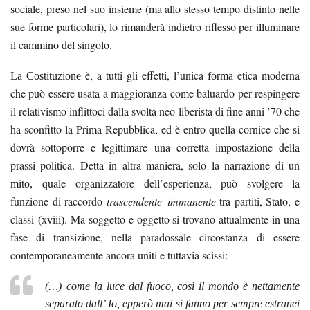
sociale, preso nel suo insieme (ma allo stesso tempo distinto nelle
sue forme particolari), lo rimanderà indietro riflesso per illuminare
il cammino del singolo.
è, a tutti gli effetti, l’unica
etica moderna
La Costituzione
forma
che può essere usata a maggioranza come baluardo per respingere
il relativismo inflittoci dalla svolta neo-liberista di fine anni ’70 che
ha sconfitto la Prima Repubblica, ed è entro quella cornice che si
dovrà sottoporre e legittimare una corretta impostazione della
prassi politica. Detta in altra maniera, solo la narrazione di un
quale organizzatore dell’esperienza, può svolgere la
mito,
funzione di raccordo
trascendente
–
immanente
tra partiti, Stato, e
classi
. Ma soggetto e oggetto si trovano attualmente in una
(xviii)
fase di transizione, nella paradossale circostanza di essere
contemporaneamente ancora uniti e tuttavia scissi:
(…)
come la luce dal fuoco, così il mondo è nettamente
separato dall’ Io, epperò mai si fanno per sempre estranei