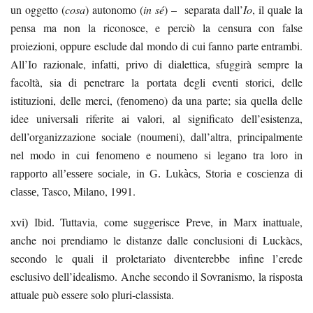
un oggetto (
cosa
) autonomo (
in sé
) – separata dall’
Io
, il quale la
pensa ma non la riconosce, e perciò la censura con false
proiezioni, oppure esclude dal mondo di cui fanno parte entrambi.
All’
razionale, infatti, privo di dialettica, sfuggirà sempre la
Io
facoltà, sia di penetrare la portata degli eventi storici, delle
istituzioni, delle merci, (
) da una parte; sia quella delle
fenomeno
idee universali riferite ai valori, al significato dell’esistenza,
dell’organizzazione sociale (
), dall’altra, principalmente
noumeni
nel modo in cui
e
si legano tra loro
fenomeno
noumeno
in
in
,
rapporto all’
essere sociale
,
G.
Lukàcs
Storia e coscienza di
, Tasco, Milano, 1991.
classe
Tuttavia, come suggerisce Preve, in
,
xvi)
Ibid
.
Marx inattuale
anche noi prendiamo le distanze dalle conclusioni di Luckàcs,
secondo le quali il proletariato diventerebbe infine l’erede
esclusivo dell’idealismo. Anche secondo il Sovranismo, la risposta
attuale può essere solo pluri-classista.