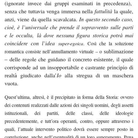
(ignorate invece dai gruppi esaminati in precedenza),
senza che tuttavia venga immersa nella
fattulità
la quale,
anzi, viene da quella scavalcata.
In questo secondo caso,
cioè, è l’universale che prende il sopravvento sulle parti
e le occulta,
là dove nessuna figura storica potrà mai
coincidere con l’idea
super-egoica
. Così che la soluzione
romantica consiste nell’annullamento virtuale – o
sublimazione
delle regole che guidano il
, il quale
–
concreto esistente
corrisponde ad un insopportabile e castrante
principio di
giudicato dalla’
Io
alla stregua di un maschera
realtà
vuota.
Quest’ultima, altresì, è il precipitato in forma della Storia: ovvero
dei contenuti realizzati dalle azioni dei singoli uomini, degli assetti
istituzionali, dei partiti, delle classi, delle ideologie
precedentemente, e tutt’ora operanti, contro, oppure attraverso i
quali, l’attuale intervento politico dovrà essere sempre posto in
correlazione, anche nell’eventualità di un loro superamento. Pena