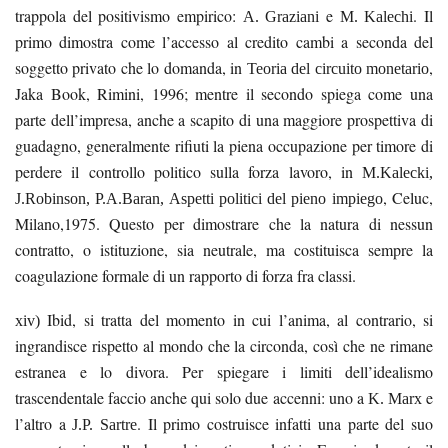
trappola del positivismo empirico:
e
. Il
A. Graziani
M. Kalechi
primo dimostra come l’accesso al credito cambi a seconda del
soggetto privato che lo domanda, in
,
Teoria del circuito monetario
Jaka Book, Rimini, 1996; mentre il secondo spiega come una
parte dell’impresa, anche a scapito di una maggiore prospettiva di
guadagno, generalmente rifiuti la piena occupazione per timore di
perdere il controllo politico sulla forza lavoro, in
M.Kalecki,
, Celuc,
J.Robinson, P.A.Baran, Aspetti politici del pieno impiego
Milano,1975. Questo per dimostrare che la natura di nessun
contratto, o istituzione, sia neutrale, ma costituisca sempre la
coagulazione formale di un rapporto di forza fra classi.
Ibid
, si tratta del momento in cui l’anima, al contrario, si
xiv)
ingrandisce rispetto al mondo che la circonda, così che ne rimane
estranea e lo divora. Per spiegare i limiti dell’idealismo
trascendentale faccio anche qui solo due accenni: uno a
e
K. Marx
l’altro a
. Il primo costruisce infatti una parte del suo
J.P. Sartre