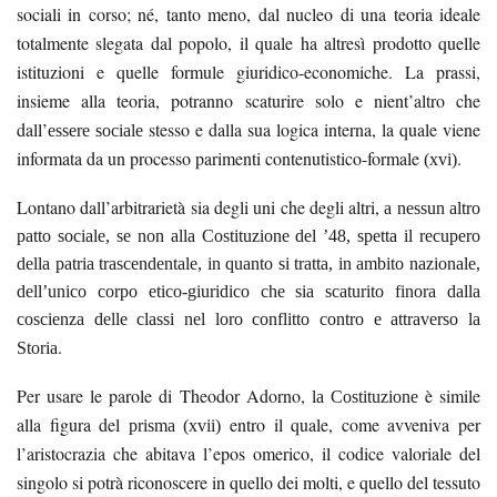
sociali in corso; né, tanto meno, dal nucleo di una teoria ideale
totalmente slegata dal popolo, il quale ha altresì prodotto quelle
istituzioni e quelle formule giuridico-economiche. La prassi,
insieme alla teoria, potranno scaturire solo e nient’altro che
dall’
stesso e dalla sua logica interna, la quale viene
essere sociale
informata da un processo parimenti contenutistico-formale
.
(xvi)
Lontano dall’arbitrarietà sia degli uni che degli altri,
a nessun altro
patto sociale, se non alla Costituzione del ’48, spetta il recupero
della patria trascendentale, in quanto si tratta, in ambito nazionale,
dell’unico corpo etico-giuridico che sia scaturito finora dalla
coscienza delle classi nel loro conflitto contro e attraverso la
.
Storia
Per usare le parole di Theodor Adorno,
è simile
la Costituzione
alla figura del
entro il quale, come avveniva per
prisma
(xvii)
l’aristocrazia che abitava l’epos omerico, il codice valoriale del
singolo si potrà riconoscere in quello dei molti, e quello del tessuto