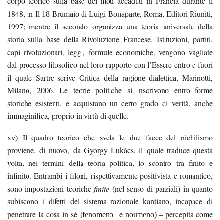
corpo teorico sulla base dei moti accaduti in Francia durante il
1848, in
, Roma, Editori Riuniti,
Il 18 Brumaio di Luigi Bonaparte
1997; mentre il secondo organizza una teoria universale della
storia sulla base della Rivoluzione Francese. Istituzioni, partiti,
capi rivoluzionari, leggi, formule economiche, vengono vagliate
dal processo filosofico nel loro rapporto con l’
Essere
entro e fuori
il quale Sartre scrive
, Marinotti,
Critica della ragione dialettica
Milano, 2006. Le teorie politiche si inscrivono entro forme
storiche esistenti, e acquistano un certo grado di verità, anche
immaginifica, proprio in virtù di quelle.
Il quadro teorico che svela le due facce del nichilismo
xv)
proviene, di nuovo, da
Gyorgy
Lukàcs
, il quale traduce questa
volta, nei termini della teoria politica,
lo scontro tra
finito
e
infinito
. Entrambi i filoni, rispettivamente positivista e romantico,
sono impostazioni teoriche
finite
(nel senso di parziali) in quanto
subiscono i difetti del sistema razionale kantiano, incapace di
penetrare la
cosa in sé
(
e
percepita come
fenomeno
noumeno) –