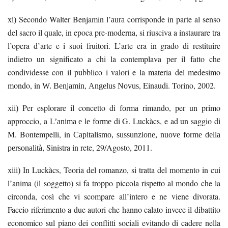
Secondo Walter Benjamin l’
corrisponde in parte al senso
xi)
aura
del sacro il quale, in epoca pre-moderna, si riusciva a instaurare tra
l’opera d’arte e i suoi fruitori. L’arte era in grado di restituire
indietro un significato a chi la contemplava per il fatto che
condividesse con il pubblico i valori e la materia del medesimo
mondo, in
,
, Einaudi. Torino, 2002.
W. Benjamin
Angelus Novus
Per esplorare il concetto di
rimando, per un primo
xii)
forma
approccio, a
di G. Luckàcs, e ad un saggio di
L’anima e le forme
M. Bontempelli, in
Capitalismo, sussunzione, nuove forme della
, Sinistra in rete, 29/Agosto, 2011.
personalità
In
Luckàcs
,
Teoria del romanzo
, si tratta del momento in cui
xiii)
l’anima (il soggetto) si fa troppo piccola rispetto al mondo che la
circonda, così che vi scompare all’intero e ne viene divorata.
Faccio riferimento a due autori che hanno calato invece il dibattito
economico sul piano dei conflitti sociali evitando di cadere nella