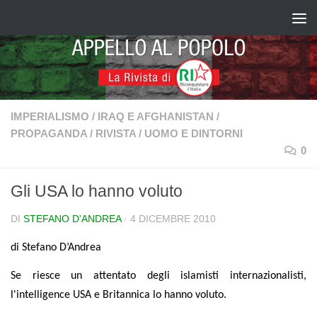
Salta al contenuto
IMPERIALISMO
/
IRAQ E AFGHANISTAN
/
PROPAGANDA
/
RIVISTA
/
UOMO E DINTORNI
0
Gli USA lo hanno voluto
DI
STEFANO D'ANDREA
·
4 DICEMBRE 2010
di
Stefano D’Andrea
Se riesce un attentato degli islamisti internazionalisti,
l'intelligence USA e Britannica lo hanno voluto.