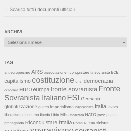
Scarica tutti i documenti ufficiali
ARCHIVI
Archivi
TAG
ARS
associazione riconquistare la sovranità
antieuropeismo
BCE
costituzione
capitalismo
democrazia
crisi
Fronte
euro
fronte sovranista
europa
economia
FSI
Sovranista Italiano
Germania
Italia
globalizzazione
Imperialismo
lavoro
guerra
indipendenza
M5s
NATO
liberalismo
liberismo
libertà
Libia
popolo
modernità
patria
Riconquistare l'Italia
sinistra
propaganda
Roma
Russia
sovranismo
sovranisti