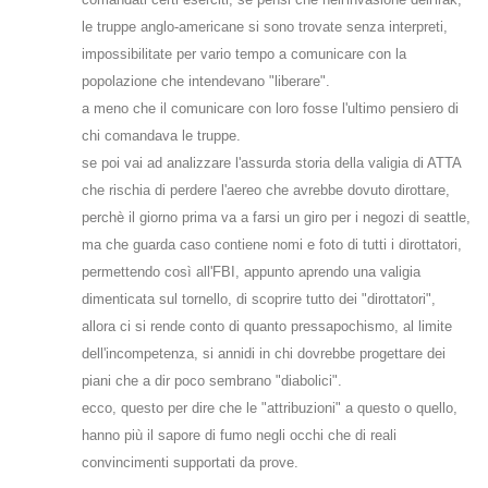
le truppe anglo-americane si sono trovate senza interpreti,
impossibilitate per vario tempo a comunicare con la
popolazione che intendevano "liberare".
a meno che il comunicare con loro fosse l'ultimo pensiero di
chi comandava le truppe.
se poi vai ad analizzare l'assurda storia della valigia di ATTA
che rischia di perdere l'aereo che avrebbe dovuto dirottare,
perchè il giorno prima va a farsi un giro per i negozi di seattle,
ma che guarda caso contiene nomi e foto di tutti i dirottatori,
permettendo così all'FBI, appunto aprendo una valigia
dimenticata sul tornello, di scoprire tutto dei "dirottatori",
allora ci si rende conto di quanto pressapochismo, al limite
dell'incompetenza, si annidi in chi dovrebbe progettare dei
piani che a dir poco sembrano "diabolici".
ecco, questo per dire che le "attribuzioni" a questo o quello,
hanno più il sapore di fumo negli occhi che di reali
convincimenti supportati da prove.