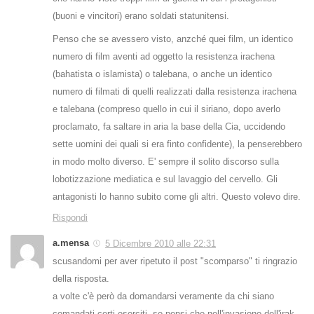
(buoni e vincitori) erano soldati statunitensi.
Penso che se avessero visto, anzché quei film, un identico
numero di film aventi ad oggetto la resistenza irachena
(bahatista o islamista) o talebana, o anche un identico
numero di filmati di quelli realizzati dalla resistenza irachena
e talebana (compreso quello in cui il siriano, dopo averlo
proclamato, fa saltare in aria la base della Cia, uccidendo
sette uomini dei quali si era finto confidente), la penserebbero
in modo molto diverso. E' sempre il solito discorso sulla
lobotizzazione mediatica e sul lavaggio del cervello. Gli
antagonisti lo hanno subito come gli altri. Questo volevo dire.
Rispondi
a.mensa
5 Dicembre 2010 alle 22:31
scusandomi per aver ripetuto il post "scomparso" ti ringrazio
della risposta.
a volte c'è però da domandarsi veramente da chi siano
comandati certi eserciti, se pensi che nell'invasione dell'irak,