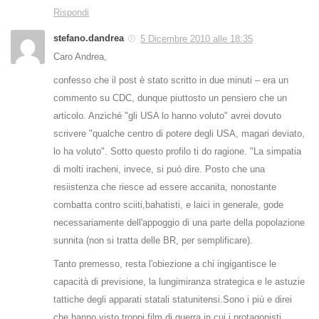
Rispondi
stefano.dandrea
5 Dicembre 2010 alle 18:35
Caro Andrea,
confesso che il post è stato scritto in due minuti – era un
commento su CDC, dunque piuttosto un pensiero che un
articolo. Anziché "gli USA lo hanno voluto" avrei dovuto
scrivere "qualche centro di potere degli USA, magari deviato,
lo ha voluto". Sotto questo profilo ti do ragione. "La simpatia
di molti iracheni, invece, si può dire. Posto che una
resiistenza che riesce ad essere accanita, nonostante
combatta contro sciiti,bahatisti, e laici in generale, gode
necessariamente dell'appoggio di una parte della popolazione
sunnita (non si tratta delle BR, per semplificare).
Tanto premesso, resta l'obiezione a chi ingigantisce le
capacità di previsione, la lungimiranza strategica e le astuzie
tattiche degli apparati statali statunitensi.Sono i più e direi
che hanno visto troppi film di guerra in cui i protagonisti