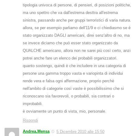
tipologia univoca di persone, di pensieri, di posizioni politiche,
ma uno spettro che va dall'estrema desttra all'estrema
sinistra, passando anche per gruppi terroristici di varia natura.
allora, se per esempio parliamo dell'11/9 e ci chiediasmo se è
stato organizzato DAGLI americani, direi senz'altro di no, ma
se invece diciamo che può esser stato organizzato da
QUALCHE americano, allora non ne sarei più così certo, anzi
potrei anche fare un elenco dei probabili organizzatori.
quanto sostengo, quindi è che includere in una categoria di
persone una gamma troppo vasta e variopinta di individui
rende vera e falsa ogni affermazione, proprio perchè
nell'ambito di categorie così vaste è possibilissimo che si
riconoscano sia favorevoli, o probabili, sia contrari o
improbabili.
è ovviamente un punto di vista, mio, personale.
Rispondi
Andrea.Mensa
5 Dicembre 2010 alle 15:50