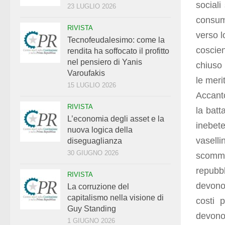
sociali
23 LUGLIO 2026
consum
RIVISTA
verso l
Tecnofeudalesimo: come la
coscie
rendita ha soffocato il profitto
nel pensiero di Yanis
chiuso 
Varoufakis
le meri
15 LUGLIO 2026
Accanto
RIVISTA
la batt
L’economia degli asset e la
inebete
nuova logica della
vasell
diseguaglianza
30 GIUGNO 2026
scomme
repubbl
RIVISTA
devono
La corruzione del
capitalismo nella visione di
costi p
Guy Standing
devono 
1 GIUGNO 2026