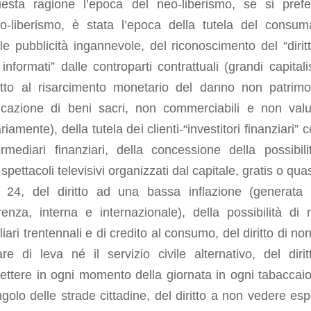
esta ragione l’epoca del neo-liberismo, se si prefe
rdo-liberismo, è stata l’epoca della tutela del consum
le pubblicità ingannevole, del riconoscimento del “dirit
informati” dalle controparti contrattuali (grandi capitalis
ritto al risarcimento monetario del danno non patrimo
ficazione di beni sacri, non commerciabili e non valut
iamente), della tutela dei clienti-“investitori finanziari” 
ermediari finanziari, della concessione della possibili
spettacoli televisivi organizzati dal capitale, gratis o qua
 24, del diritto ad una bassa inflazione (generata 
enza, interna e internazionale), della possibilità di 
iari trentennali e di credito al consumo, del diritto di no
tare di leva né il servizio civile alternativo, del dirit
ttere in ogni momento della giornata in ogni tabaccaio
golo delle strade cittadine, del diritto a non vedere espo