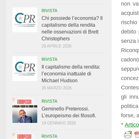
non va
RIVISTA
acquist
Chi possiede l’economia? Il
rischio
capitalismo della rendita
debito
nelle osservazioni di Brett
Christophers
senza i
29 APRILE 2026
Riconqu
cadono
RIVISTA
Il capitalismo della rendita:
seppur
l’economia inattuale di
concezi
Michael Hudson
Contest
26 MARZO 2026
gli inn
RIVISTA
politic
Geminello Preterossi.
forse,
L’europeismo dei filosofi.
19 GENNAIO 2026
*
Artic
RIVISTA