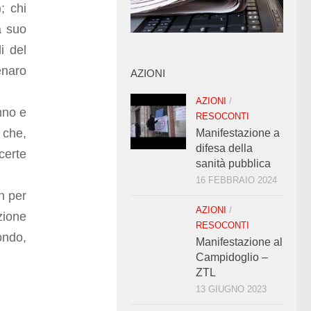
; chi
a suo
i del
enaro
AZIONI
AZIONI
/
anno e
RESOCONTI
 che,
Manifestazione a
difesa della
certe
sanità pubblica
16 FEBBRAIO 2024
n per
AZIONI
/
zione
RESOCONTI
ondo,
Manifestazione al
Campidoglio –
ZTL
13 GIUGNO 2023