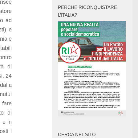
risce
PERCHÉ RICONQUISTARE
atore
L’ITALIA?
to ad
ti) e
niale
abili
contro
tà di
si, 24
dalla
mutui
n fare
to di
 e in
sti i
CERCA NEL SITO