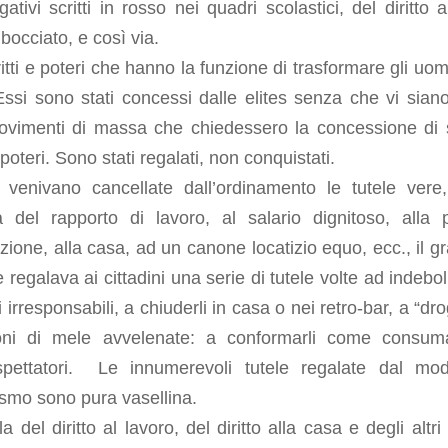
gativi scritti in rosso nei quadri scolastici, del diritto 
bocciato, e così via.
iritti e poteri che hanno la funzione di trasformare gli uom
Essi sono stati concessi dalle elites senza che vi sian
movimenti di massa che chiedessero la concessione di s
e poteri. Sono stati regalati, non conquistati.
 venivano cancellate dall’ordinamento le tutele vere,
tà del rapporto di lavoro, al salario dignitoso, alla 
ione, alla casa, ad un canone locatizio equo, ecc., il g
e regalava ai cittadini una serie di tutele volte ad indeboli
i irresponsabili, a chiuderli in casa o nei retro-bar, a “dro
ni di mele avvelenate: a conformarli come consuma
i-spettatori. Le innumerevoli tutele regalate dal mo
ismo sono pura vasellina.
a del diritto al lavoro, del diritto alla casa e degli altri d