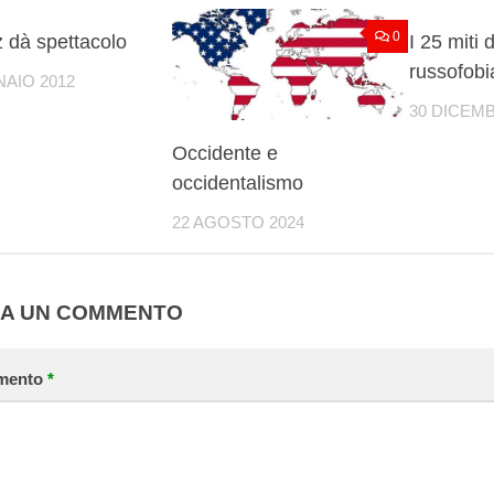
0
0
 dà spettacolo
I 25 miti 
russofobi
NAIO 2012
30 DICEMB
Occidente e
occidentalismo
22 AGOSTO 2024
IA UN COMMENTO
mento
*