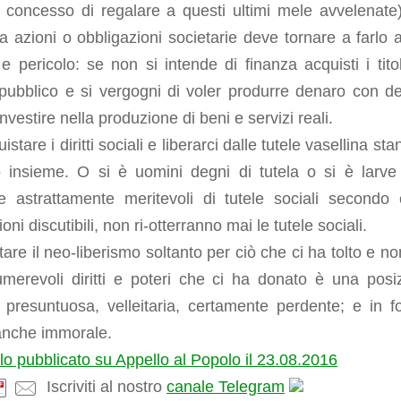
 concesso di regalare a questi ultimi mele avvelenate)
a azioni o obbligazioni societarie deve tornare a farlo 
 e pericolo: se non si intende di finanza acquisti i titol
 pubblico e si vergogni di voler produrre denaro con d
nvestire nella produzione di beni e servizi reali.
istare i diritti sociali e liberarci dalle tutele vasellina st
 insieme. O si è uomini degni di tutela o si è larve
e astrattamente meritevoli di tutele sociali secondo 
oni discutibili, non ri-otterranno mai le tutele sociali.
are il neo-liberismo soltanto per ciò che ci ha tolto e no
umerevoli diritti e poteri che ci ha donato è una posi
a presuntuosa, velleitaria, certamente perdente; e in f
 anche immorale.
olo pubblicato su Appello al Popolo il 23.08.2016
Iscriviti al nostro
canale Telegram