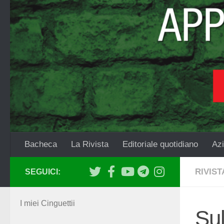
Salta al contenuto
Bacheca
La Rivista
Editoriale quotidiano
Azi
RIVIST
SEGUICI:
I miei Cinguettii
Sul