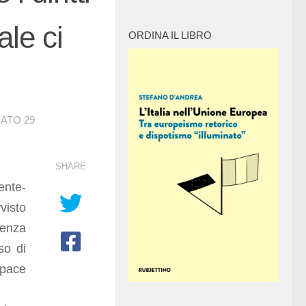
ale ci
ORDINA IL LIBRO
NATO
29
SHARE
ente-
visto
senza
so di
apace