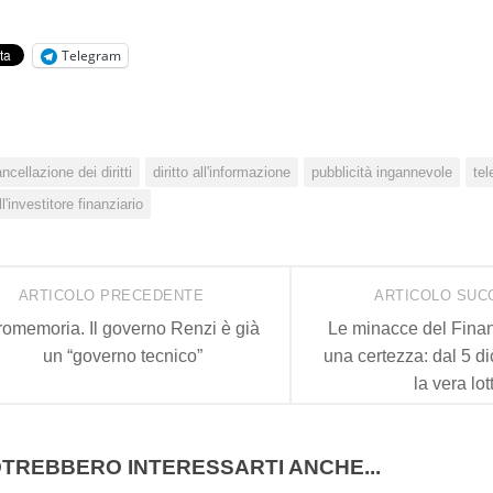
Telegram
ncellazione dei diritti
diritto all'informazione
pubblicità ingannevole
te
ll'investitore finanziario
ARTICOLO PRECEDENTE
ARTICOLO SUC
romemoria. Il governo Renzi è già
Le minacce del Finan
un “governo tecnico”
una certezza: dal 5 d
la vera lot
TREBBERO INTERESSARTI ANCHE...