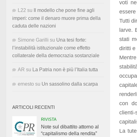
voti ne
L22
su
Il modello che pone fine agli
essere 
imperi: come il denaro muore prima della
Tutti d
caduta delle nazioni
larve. 
stati 
Simone Garilli
su
Una tesi forte:
diritti 
l’instabilità istituzionale come effetto
collaterale della democrazia sostanziale
Mentre
stabili
AR
su
La Patria non è più l’Italia tutta
occupaz
ernesto
su
Un sassolino dalla scarpa
capital
renderl
con do
ARTICOLI RECENTI
client
RIVISTA
capital
Note sul dibattito attorno al
La tutel
“capitalismo della rendita”