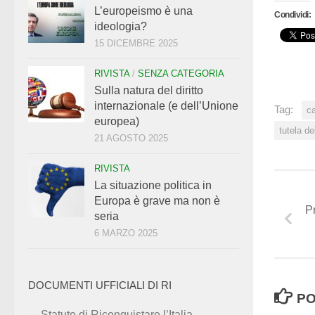
L’europeismo è una
Condividi:
ideologia?
15 DICEMBRE 2025
RIVISTA
/
SENZA CATEGORIA
Sulla natura del diritto
internazionale (e dell’Unione
Tag:
ca
europea)
tutela de
21 AGOSTO 2025
RIVISTA
La situazione politica in
Europa è grave ma non è
P
seria
6 MARZO 2025
DOCUMENTI UFFICIALI DI RI
PO
Statuto di Riconquistare l’Italia