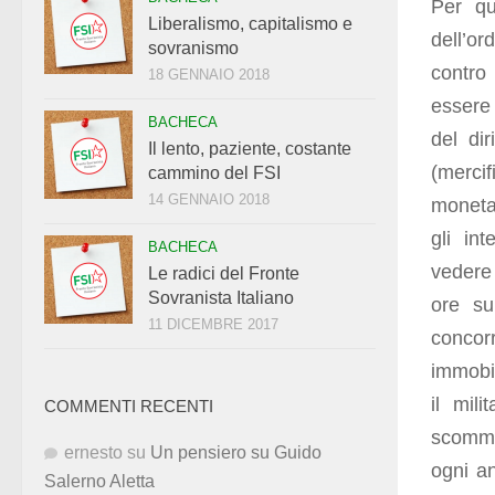
Per qu
Liberalismo, capitalismo e
dell’o
sovranismo
contro 
18 GENNAIO 2018
essere 
BACHECA
del di
Il lento, paziente, costante
(merci
cammino del FSI
14 GENNAIO 2018
monetar
gli int
BACHECA
vedere 
Le radici del Fronte
Sovranista Italiano
ore su
11 DICEMBRE 2017
concorr
immobil
il mili
COMMENTI RECENTI
scomme
ernesto
su
Un pensiero su Guido
ogni an
Salerno Aletta