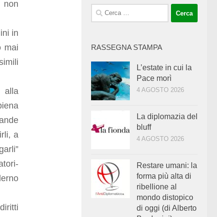
a non
Ricerca
per:
ini in
o mai
RASSEGNA STAMPA
imili
L’estate in cui la
Pace morì
 alla
4 AGOSTO 2026
piena
La diplomazia del
rande
bluff
rli, a
4 AGOSTO 2026
garli”
tori-
Restare umani: la
forma più alta di
derno
ribellione al
mondo distopico
iritti
di oggi (di Alberto