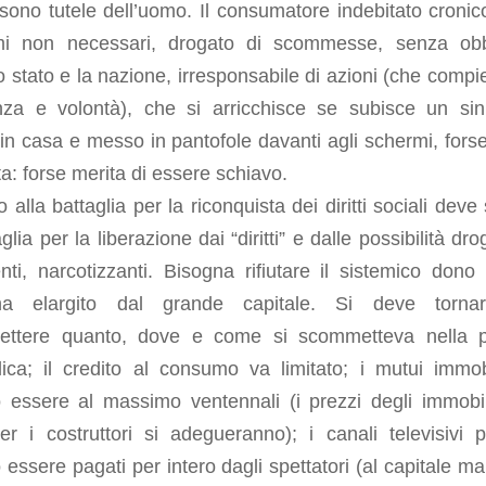
 sono tutele dell’uomo. Il consumatore indebitato cronic
i non necessari, drogato di scommesse, senza obb
o stato e la nazione, irresponsabile di azioni (che compi
nza e volontà), che si arricchisce se subisce un sini
in casa e messo in pantofole davanti agli schermi, fors
ta: forse merita di essere schiavo.
 alla battaglia per la riconquista dei diritti sociali deve
aglia per la liberazione dai “diritti” e dalle possibilità dro
nti, narcotizzanti. Bisogna rifiutare il sistemico dono 
ina elargito dal grande capitale. Si deve torna
ttere quanto, dove e come si scommetteva nella 
ica; il credito al consumo va limitato; i mutui immobi
 essere al massimo ventennali (i prezzi degli immobil
er i costruttori si adegueranno); i canali televisivi pr
essere pagati per intero dagli spettatori (al capitale ma