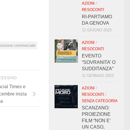
AZIONI
/
RESOCONTI
RI-PARTIAMO
DA GENOVA
12 GIUGNO 2023
AZIONI
/
levisione commerciale
RESOCONTI
EVENTO
“SOVRANITA’ O
SUDDITANZA”
11 GENNAIO 2023
CESSIVO
cial Times e
AZIONI
/
icembre inizia
RESOCONTI
/
SENZA CATEGORIA
ta
SCANZANO:
PROIEZIONE
FILM “NON E’
UN CASO,