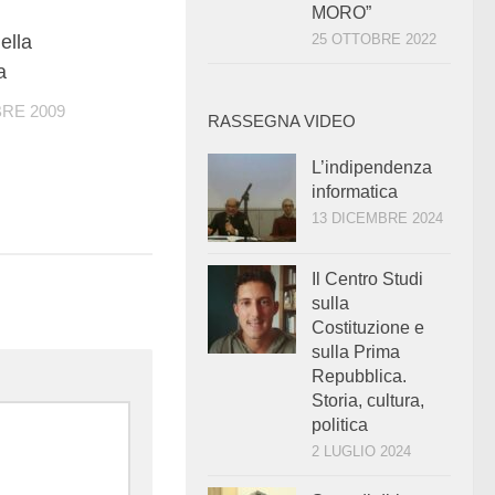
MORO”
0
25 OTTOBRE 2022
della
a
RE 2009
RASSEGNA VIDEO
L’indipendenza
informatica
13 DICEMBRE 2024
Il Centro Studi
sulla
Costituzione e
sulla Prima
Repubblica.
Storia, cultura,
politica
2 LUGLIO 2024