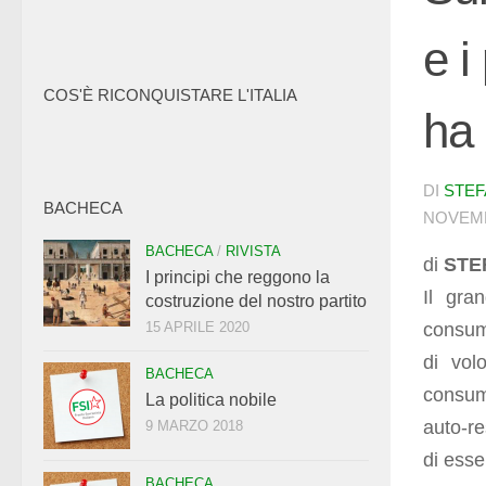
e i
COS'È RICONQUISTARE L'ITALIA
ha 
DI
STEF
BACHECA
NOVEMB
BACHECA
/
RIVISTA
di
STE
I principi che reggono la
Il gra
costruzione del nostro partito
consuma
15 APRILE 2020
di vol
BACHECA
consum
La politica nobile
auto-r
9 MARZO 2018
di esse
BACHECA