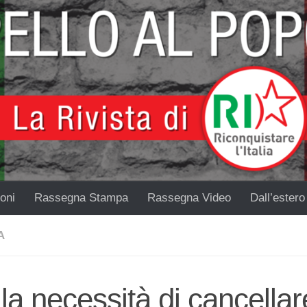
oni
Rassegna Stampa
Rassegna Video
Dall’estero
A
la necessità di cancellare 