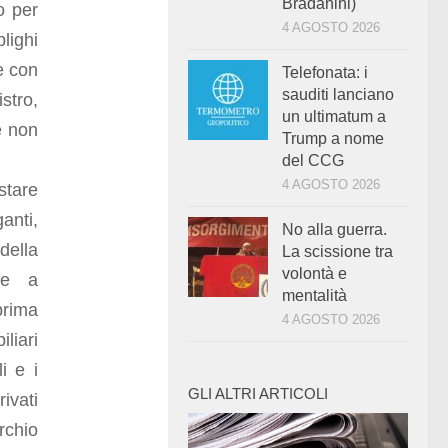
Bradanini)
o per
4 AGOSTO 2026
lighi
e con
Telefonata: i
sauditi lanciano
stro,
un ultimatum a
e non
Trump a nome
del CCG
4 AGOSTO 2026
 stare
ganti,
No alla guerra.
della
La scissione tra
volontà e
re a
mentalità
prima
4 AGOSTO 2026
liari
i e i
GLI ALTRI ARTICOLI
ivati
rchio