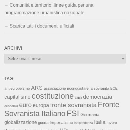
Comunità e territorio: linee guida per una
programmazione urbanistica nazionale
Scarica tutti i documenti ufficiali
ARCHIVI
Archivi
TAG
ARS
associazione riconquistare la sovranità
antieuropeismo
BCE
costituzione
capitalismo
democrazia
crisi
Fronte
euro
fronte sovranista
europa
economia
FSI
Sovranista Italiano
Germania
Italia
globalizzazione
Imperialismo
lavoro
guerra
indipendenza