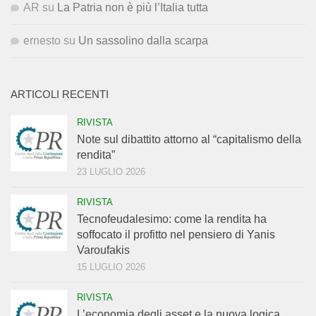
AR
su
La Patria non è più l’Italia tutta
ernesto
su
Un sassolino dalla scarpa
ARTICOLI RECENTI
RIVISTA
Note sul dibattito attorno al “capitalismo della
rendita”
23 LUGLIO 2026
RIVISTA
Tecnofeudalesimo: come la rendita ha
soffocato il profitto nel pensiero di Yanis
Varoufakis
15 LUGLIO 2026
RIVISTA
L’economia degli asset e la nuova logica