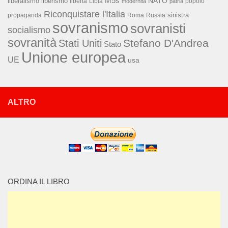
M5s
NATO
liberalismo
liberismo
libertà
Libia
popolo
modernità
patria
Riconquistare l'Italia
sinistra
propaganda
Roma
Russia
sovranismo
sovranisti
socialismo
sovranità
Stefano D'Andrea
Stati Uniti
Stato
Unione europea
UE
usa
ALTRO
ORDINA IL LIBRO