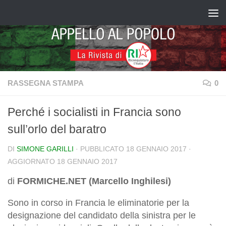
Salta al contenuto
RASSEGNA STAMPA
0
Perché i socialisti in Francia sono
sull’orlo del baratro
DI
SIMONE GARILLI
· PUBBLICATO
18 GENNAIO 2017
·
AGGIORNATO
18 GENNAIO 2017
di
FORMICHE.NET (Marcello Inghilesi)
Sono in corso in Francia le eliminatorie per la
designazione del candidato della sinistra per le