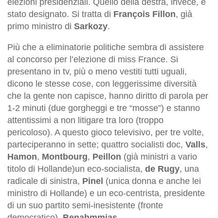
elezioni presidenziali. Quello della destra, invece, è
stato designato. Si tratta di
François Fillon
, già
primo ministro di
Sarkozy
.
Più che a eliminatorie politiche sembra di assistere
al concorso per l’elezione di miss France. Si
presentano in tv, più o meno vestiti tutti uguali,
dicono le stesse cose, con leggerissime diversità
che la gente non capisce, hanno diritto di parola per
1-2 minuti (due gorgheggi e tre “mosse”) e stanno
attentissimi a non litigare tra loro (troppo
pericoloso). A questo gioco televisivo, per tre volte,
parteciperanno in sette; quattro socialisti doc,
Valls
,
Hamon
,
Montbourg
,
Peillon
(già ministri a vario
titolo di Hollande)un eco-socialista,
de Rugy
, una
radicale di sinistra,
Pinel
(unica donna e anche lei
ministro di Hollande) e un eco-centrista, presidente
di un suo partito semi-inesistente (fronte
democratico),
Benahmmias
.