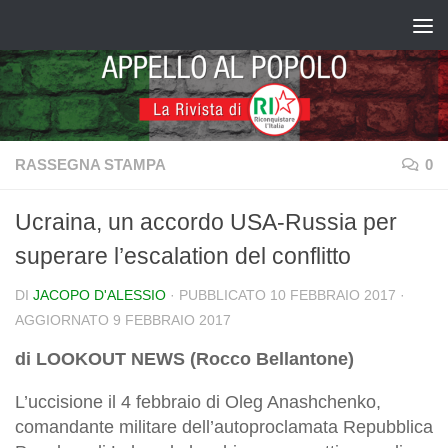
Salta al contenuto
RASSEGNA STAMPA
0
Ucraina, un accordo USA-Russia per
superare l’escalation del conflitto
DI
JACOPO D'ALESSIO
· PUBBLICATO
10 FEBBRAIO 2017
·
AGGIORNATO
9 FEBBRAIO 2017
di LOOKOUT NEWS (Rocco Bellantone)
L’uccisione il 4 febbraio di Oleg Anashchenko,
comandante militare dell’autoproclamata Repubblica