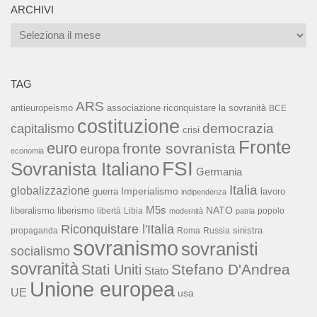
ARCHIVI
Archivi
TAG
ARS
associazione riconquistare la sovranità
antieuropeismo
BCE
costituzione
capitalismo
democrazia
crisi
Fronte
euro
fronte sovranista
europa
economia
FSI
Sovranista Italiano
Germania
Italia
globalizzazione
Imperialismo
lavoro
guerra
indipendenza
M5s
NATO
liberalismo
liberismo
libertà
Libia
popolo
modernità
patria
Riconquistare l'Italia
sinistra
propaganda
Roma
Russia
sovranismo
sovranisti
socialismo
sovranità
Stefano D'Andrea
Stati Uniti
Stato
Unione europea
UE
usa