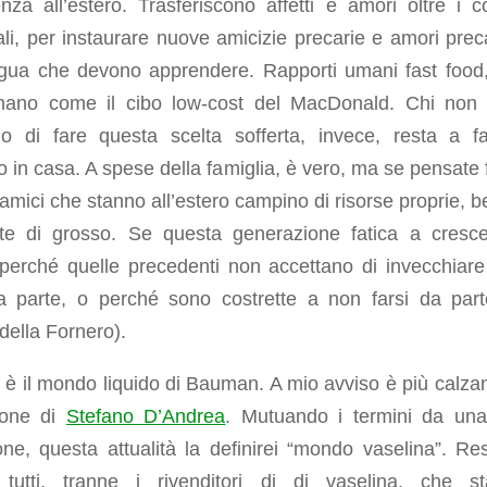
nza all’estero. Trasferiscono affetti e amori oltre i co
li, per instaurare nuove amicizie precarie e amori preca
ngua che devono apprendere. Rapporti umani fast food
ano come il cibo low-cost del MacDonald. Chi non 
io di fare questa scelta sofferta, invece, resta a fa
o in casa. A spese della famiglia, è vero, ma se pensate 
 amici che stanno all’estero campino di risorse proprie, be
ate di grosso. Se questa generazione fatica a cresc
perché quelle precedenti non accettano di invecchiare
da parte, o perché sono costrette a non farsi da part
 della Fornero).
è il mondo liquido di Bauman. A mio avviso è più calzan
zione di
Stefano D’Andrea
. Mutuando i termini da un
ione, questa attualità la definirei “mondo vaselina”. Re
i tutti, tranne i rivenditori di di vaselina, che s