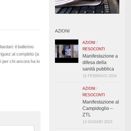
AZIONI
AZIONI
/
iardari: il ballerino
RESOCONTI
riguez al completo (a
Manifestazione a
i per chi ancora ha lo
difesa della
sanità pubblica
16 FEBBRAIO 2024
AZIONI
/
RESOCONTI
Manifestazione al
Campidoglio –
ZTL
13 GIUGNO 2023