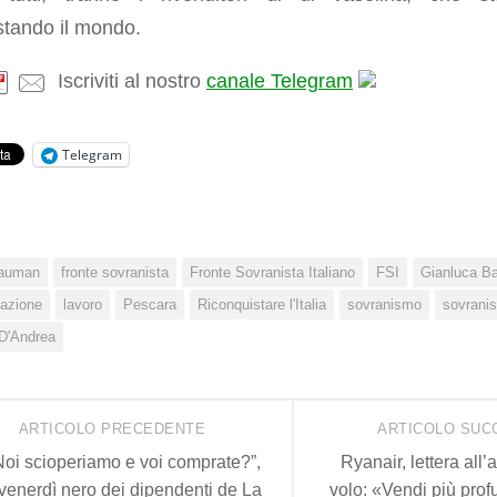
stando il mondo.
Iscriviti al nostro
canale Telegram
Telegram
auman
fronte sovranista
Fronte Sovranista Italiano
FSI
Gianluca Ba
zazione
lavoro
Pescara
Riconquistare l'Italia
sovranismo
sovranis
D'Andrea
ARTICOLO PRECEDENTE
ARTICOLO SUC
Noi scioperiamo e voi comprate?”,
Ryanair, lettera all’
 venerdì nero dei dipendenti de La
volo: «Vendi più profu