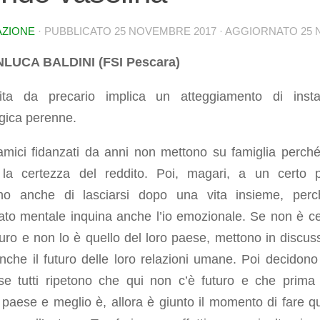
AZIONE
· PUBBLICATO
25 NOVEMBRE 2017
· AGGIORNATO
25 
LUCA BALDINI (FSI Pescara)
ta da precario implica un atteggiamento di instab
gica perenne.
 amici fidanzati da anni non mettono su famiglia perch
la certezza del reddito. Poi, magari, a un certo 
no anche di lasciarsi dopo una vita insieme, perc
ato mentale inquina anche l’io emozionale. Se non è cer
turo e non lo è quello del loro paese, mettono in discus
anche il futuro delle loro relazioni umane. Poi decidono
 se tutti ripetono che qui non c’è futuro e che prima 
paese e meglio è, allora è giunto il momento di fare q