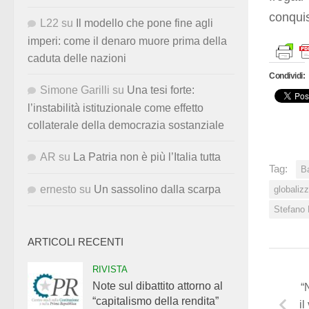
conqui
L22
su
Il modello che pone fine agli
imperi: come il denaro muore prima della
caduta delle nazioni
Condividi:
Simone Garilli
su
Una tesi forte:
l’instabilità istituzionale come effetto
collaterale della democrazia sostanziale
AR
su
La Patria non è più l’Italia tutta
Tag:
B
ernesto
su
Un sassolino dalla scarpa
globaliz
Stefano 
ARTICOLI RECENTI
RIVISTA
Note sul dibattito attorno al
“
“capitalismo della rendita”
il