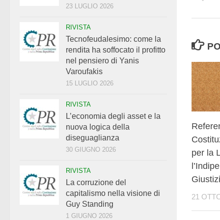
23 LUGLIO 2026
RIVISTA
Tecnofeudalesimo: come la
PO
rendita ha soffocato il profitto
nel pensiero di Yanis
Varoufakis
15 LUGLIO 2026
RIVISTA
L’economia degli asset e la
Refer
nuova logica della
diseguaglianza
Costit
30 GIUGNO 2026
per la 
l’Indip
RIVISTA
Giustiz
La corruzione del
capitalismo nella visione di
21 OTT
Guy Standing
1 GIUGNO 2026