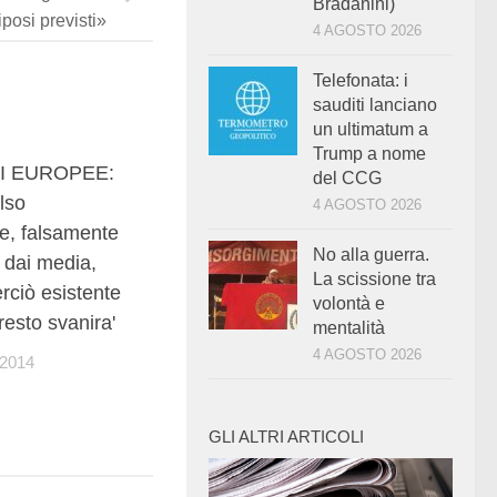
Bradanini)
riposi previsti»
4 AGOSTO 2026
Telefonata: i
sauditi lanciano
un ultimatum a
Trump a nome
7
I EUROPEE:
del CCG
also
4 AGOSTO 2026
te, falsamente
No alla guerra.
 dai media,
La scissione tra
erciò esistente
volontà e
esto svanira'
mentalità
4 AGOSTO 2026
 2014
GLI ALTRI ARTICOLI