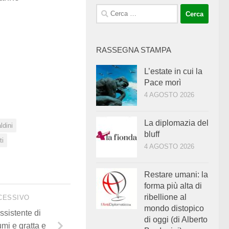
Ricerca
per:
RASSEGNA STAMPA
L’estate in cui la
Pace morì
4 AGOSTO 2026
La diplomazia del
ldini
bluff
ti
4 AGOSTO 2026
Restare umani: la
forma più alta di
ribellione al
CESSIVO
mondo distopico
assistente di
di oggi (di Alberto
mi e gratta e