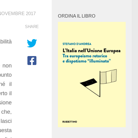
NOVEMBRE 2017
ORDINA IL LIBRO
SHARE
ilità
é non
punto
hé il
to il
sione
 che,
lasci
uesta