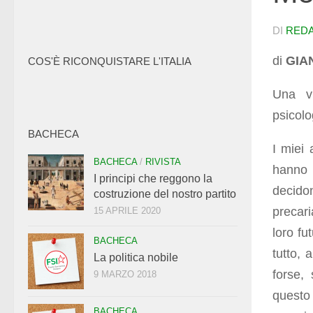
DI
RED
di
GIAN
COS'È RICONQUISTARE L'ITALIA
Una vi
psicolo
BACHECA
I miei
BACHECA
/
RIVISTA
hanno 
I principi che reggono la
decido
costruzione del nostro partito
precari
15 APRILE 2020
loro fu
BACHECA
tutto, 
La politica nobile
forse,
9 MARZO 2018
questo 
BACHECA