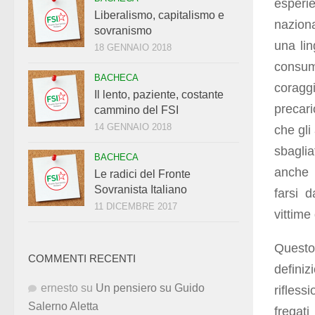
esperie
Liberalismo, capitalismo e
naziona
sovranismo
una li
18 GENNAIO 2018
consum
BACHECA
coragg
Il lento, paziente, costante
precari
cammino del FSI
14 GENNAIO 2018
che gli
sbagli
BACHECA
anche 
Le radici del Fronte
Sovranista Italiano
farsi 
11 DICEMBRE 2017
vittime
Questo 
COMMENTI RECENTI
defini
ernesto
su
Un pensiero su Guido
rifless
Salerno Aletta
fregat