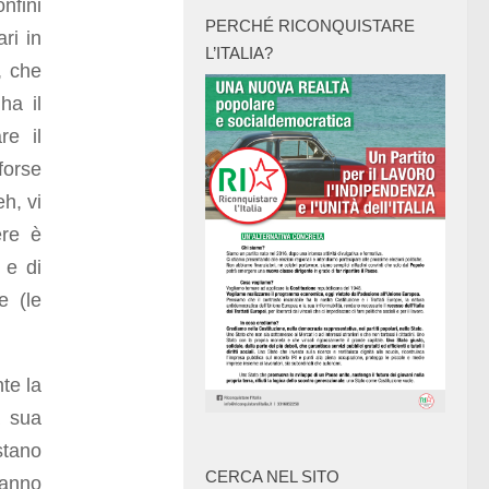
nfini
PERCHÉ RICONQUISTARE
ri in
L’ITALIA?
, che
ha il
re il
forse
h, vi
ere è
 e di
e (le
te la
a sua
stano
CERCA NEL SITO
tanno