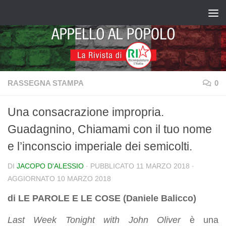
Salta al contenuto
RASSEGNA STAMPA
0
Una consacrazione impropria.
Guadagnino, Chiamami con il tuo nome
e l’inconscio imperiale dei semicolti.
DI
JACOPO D'ALESSIO
· PUBBLICATO
11 MARZO 2018
·
AGGIORNATO
10 MARZO 2018
di LE PAROLE E LE COSE (Daniele Balicco)
Last Week Tonight with John Oliver
è una