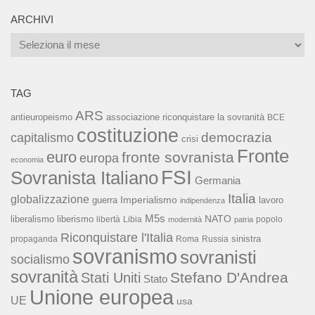
ARCHIVI
Archivi
TAG
ARS
associazione riconquistare la sovranità
antieuropeismo
BCE
costituzione
capitalismo
democrazia
crisi
Fronte
euro
fronte sovranista
europa
economia
FSI
Sovranista Italiano
Germania
Italia
globalizzazione
Imperialismo
lavoro
guerra
indipendenza
M5s
NATO
liberalismo
liberismo
libertà
Libia
popolo
modernità
patria
Riconquistare l'Italia
sinistra
propaganda
Roma
Russia
sovranismo
sovranisti
socialismo
sovranità
Stefano D'Andrea
Stati Uniti
Stato
Unione europea
UE
usa