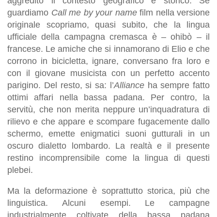
aggredito il contesto geografico e storico. Se
guardiamo
Call me by your name
film nella versione
originale scopriamo, quasi subito, che la lingua
ufficiale della campagna cremasca è – ohibò – il
francese. Le amiche che si innamorano di Elio e che
corrono in bicicletta, ignare, conversano fra loro e
con il giovane musicista con un perfetto accento
parigino. Del resto, si sa: l’
Alliance
ha sempre fatto
ottimi affari nella bassa padana. Per contro, la
servitù, che non merita neppure un’inquadratura di
rilievo e che appare e scompare fugacemente dallo
schermo, emette enigmatici suoni gutturali in un
oscuro dialetto lombardo. La realtà e il presente
restino incomprensibile come la lingua di questi
plebei.
Ma la deformazione è soprattutto storica, più che
linguistica. Alcuni esempi. Le campagne
industrialmente coltivate della bassa padana