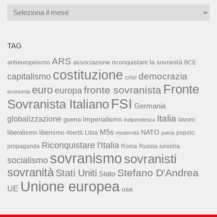
Archivi
TAG
ARS
associazione riconquistare la sovranità
antieuropeismo
BCE
costituzione
capitalismo
democrazia
crisi
Fronte
euro
fronte sovranista
europa
economia
FSI
Sovranista Italiano
Germania
Italia
globalizzazione
Imperialismo
lavoro
guerra
indipendenza
M5s
NATO
liberalismo
liberismo
libertà
Libia
popolo
modernità
patria
Riconquistare l'Italia
sinistra
propaganda
Roma
Russia
sovranismo
sovranisti
socialismo
sovranità
Stefano D'Andrea
Stati Uniti
Stato
Unione europea
UE
usa