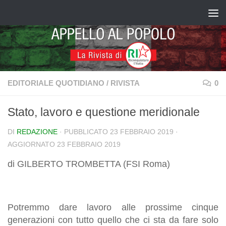
Salta al contenuto
EDITORIALE QUOTIDIANO
/
RIVISTA
0
Stato, lavoro e questione meridionale
DI
REDAZIONE
· PUBBLICATO
23 FEBBRAIO 2019
·
AGGIORNATO
23 FEBBRAIO 2019
di GILBERTO TROMBETTA (FSI Roma)
Potremmo dare lavoro alle prossime cinque
generazioni con tutto quello che ci sta da fare solo