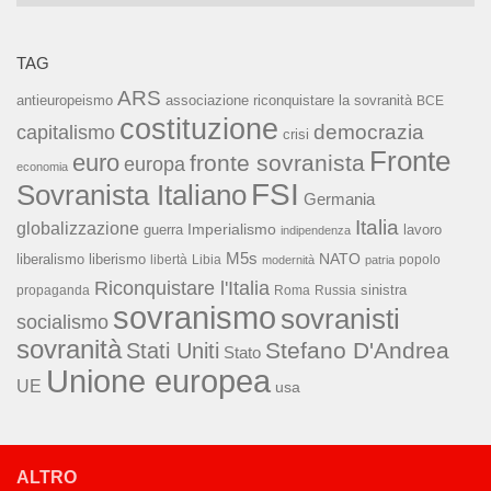
TAG
ARS
associazione riconquistare la sovranità
antieuropeismo
BCE
costituzione
capitalismo
democrazia
crisi
Fronte
euro
fronte sovranista
europa
economia
FSI
Sovranista Italiano
Germania
Italia
globalizzazione
Imperialismo
lavoro
guerra
indipendenza
M5s
NATO
liberalismo
liberismo
libertà
Libia
popolo
modernità
patria
Riconquistare l'Italia
sinistra
propaganda
Roma
Russia
sovranismo
sovranisti
socialismo
sovranità
Stefano D'Andrea
Stati Uniti
Stato
Unione europea
UE
usa
ALTRO