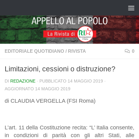
Salta al contenuto
EDITORIALE QUOTIDIANO
/
RIVISTA
0
Limitazioni, cessioni o distruzione?
DI
REDAZIONE
· PUBBLICATO
14 MAGGIO 2019
·
AGGIORNATO
14 MAGGIO 2019
di CLAUDIA VERGELLA (FSI Roma)
L’art. 11 della Costituzione recita: “L’ Italia consente,
in condizioni di parità con gli altri Stati, alle