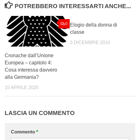
POTREBBERO INTERESSARTI ANCHE...
0
0
Elogio della donna di
classe
3 DICEMBRE 2010
Cronache dall’Unione
Europea – capitolo 4:
Cosa interessa davvero
alla Germania?
15 APRILE 2020
LASCIA UN COMMENTO
Commento
*