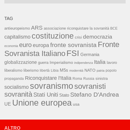
TAG
ARS
associazione riconquistare la sovranità
antieuropeismo
BCE
costituzione
capitalismo
democrazia
crisi
Fronte
euro
fronte sovranista
europa
economia
FSI
Sovranista Italiano
Germania
Italia
globalizzazione
Imperialismo
lavoro
guerra
indipendenza
M5s
NATO
liberalismo
liberismo
libertà
Libia
popolo
modernità
patria
Riconquistare l'Italia
sinistra
propaganda
Roma
Russia
sovranismo
sovranisti
socialismo
sovranità
Stefano D'Andrea
Stati Uniti
Stato
Unione europea
UE
usa
ALTRO