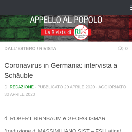
Salta al contenuto
DALL'ESTERO
/
RIVISTA
0
Coronavirus in Germania: intervista a
Schäuble
DI
REDAZIONE
· PUBBLICATO
29 APRILE 2020
· AGGIORNATO
30 APRILE 2020
di ROBERT BIRNBAUM e GEORG ISMAR
(traduzione di MASSIMILIANO SIST – FSI Latina)