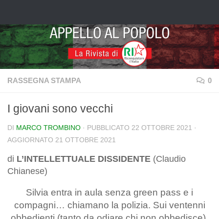
Salta al contenuto
RASSEGNA STAMPA
0
I giovani sono vecchi
DI
MARCO TROMBINO
· PUBBLICATO
22 OTTOBRE 2021
·
AGGIORNATO
21 OTTOBRE 2021
di
L’INTELLETTUALE DISSIDENTE
(Claudio
Chianese)
Silvia entra in aula senza green pass e i
compagni… chiamano la polizia. Sui ventenni
obbedienti (tanto da odiare chi non obbedisce),