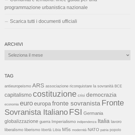
programmazione urbanistica nazionale
Scarica tutti i documenti ufficiali
ARCHIVI
Archivi
TAG
ARS
associazione riconquistare la sovranità
antieuropeismo
BCE
costituzione
capitalismo
democrazia
crisi
Fronte
euro
fronte sovranista
europa
economia
FSI
Sovranista Italiano
Germania
Italia
globalizzazione
Imperialismo
lavoro
guerra
indipendenza
M5s
NATO
liberalismo
liberismo
libertà
Libia
popolo
modernità
patria