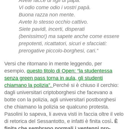
Avete facce di figli di papà.
Vi odio come odio i vostri papà.
Buona razza non mente.
Avete lo stesso occhio cattivo.
Siete pavidi, incerti, disperati
(benissimo!) ma sapete anche come essere
prepotenti, ricattatori, sicuri e sfacciati:
prerogative piccolo-borghesi, cari.”
Versi che ritornano in mente leggendo, per
esempio,
questo titolo di Open: “la studentessa
senza green pass torna in aula, gli studenti
chiamano la polizia”.
Perché si è chiuso il cerchio:
dagli universitari criptoborghesi che facevano a
botte con la polizia, agli universitari postborghesi
che chiamano la polizia se qualcuno protesta.
Pasolini lo sapeva, li aveva visti in faccia oltre il velo
di retorica del Sessantotto, e infatti è finita così
. È
finita che sembrano normali i ventenni pro-