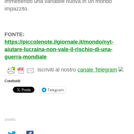
immettendo una variabile nuova in un mondo
impazzito.
FONTE:
https://piccolenote.ilgiornale.it/mondo/nyt-
aiutare-lucraina-non-vale-il-rischio-di-una-
guerra-mondiale
Iscriviti al nostro
canale Telegram
Condividi:
Telegram
SHARE