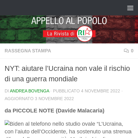
Salta al contenuto
RASSEGNA STAMPA
0
NYT: aiutare l’Ucraina non vale il rischio
di una guerra mondiale
DI
ANDREA BOVENGA
· PUBBLICATO
4 NOVEMBRE 2022
·
AGGIORNATO
3 NOVEMBRE 2022
da PICCOLE NOTE (Davide Malacaria)
“L’Ucraina,
con l’aiuto dell’Occidente, ha sostenuto una strenua