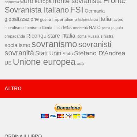
Fronte
euro
fronte sovranista
europa
economia
FSI
Sovranista Italiano
Germania
Italia
globalizzazione
Imperialismo
lavoro
guerra
indipendenza
M5s
NATO
liberalismo
liberismo
libertà
Libia
popolo
modernità
patria
Riconquistare l'Italia
sinistra
propaganda
Roma
Russia
sovranismo
sovranisti
socialismo
sovranità
Stefano D'Andrea
Stati Uniti
Stato
Unione europea
UE
usa
ALTRO
ORDINA IL LIBRO