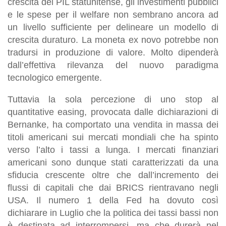
crescita del PIL statunitense, gli investimenti pubblici
e le spese per il
welfare
non sembrano ancora ad
un livello sufficiente per delineare un modello di
crescita duraturo. La moneta
ex novo
potrebbe non
tradursi in produzione di valore. Molto dipenderà
dall’effettiva rilevanza del nuovo paradigma
tecnologico emergente.
Tuttavia la sola percezione di uno stop al
quantitative easing
, provocata dalle dichiarazioni di
Bernanke, ha comportato una vendita in massa dei
titoli americani sui mercati mondiali che ha spinto
verso l’alto i tassi a lunga. I mercati finanziari
americani sono dunque stati caratterizzati da una
sfiducia crescente oltre che dall’incremento dei
flussi di capitali che dai BRICS rientravano negli
USA. Il numero 1 della Fed ha dovuto così
dichiarare in Luglio che la politica dei tassi bassi non
è destinata ad interrompersi, ma che durerà nel