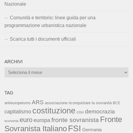
Nazionale
Comunità e territorio: linee guida per una
programmazione urbanistica nazionale
Scarica tutti i documenti ufficiali
ARCHIVI
Archivi
TAG
ARS
associazione riconquistare la sovranità
antieuropeismo
BCE
costituzione
capitalismo
democrazia
crisi
Fronte
euro
fronte sovranista
europa
economia
FSI
Sovranista Italiano
Germania