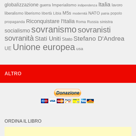
Italia
globalizzazione
Imperialismo
lavoro
guerra
indipendenza
M5s
NATO
liberalismo
liberismo
libertà
Libia
popolo
modernità
patria
Riconquistare l'Italia
sinistra
propaganda
Roma
Russia
sovranismo
sovranisti
socialismo
sovranità
Stefano D'Andrea
Stati Uniti
Stato
Unione europea
UE
usa
ALTRO
ORDINA IL LIBRO