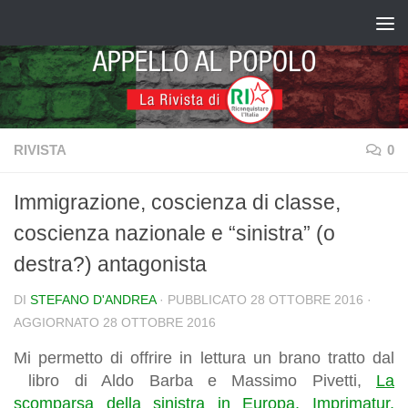
Salta al contenuto
RIVISTA
0
Immigrazione, coscienza di classe,
coscienza nazionale e “sinistra” (o
destra?) antagonista
DI
STEFANO D'ANDREA
· PUBBLICATO
28 OTTOBRE 2016
·
AGGIORNATO
28 OTTOBRE 2016
Mi permetto di offrire in lettura un brano tratto dal
libro di Aldo Barba e Massimo Pivetti,
La
scomparsa della sinistra in Europa, Imprimatur,