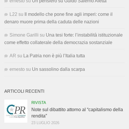
ernesto
su
Un pensiero su Guido Salerno Aletta
L22
su
Il modello che pone fine agli imperi: come il
denaro muore prima della caduta delle nazioni
Simone Garilli
su
Una tesi forte: l’instabilità istituzionale
come effetto collaterale della democrazia sostanziale
AR
su
La Patria non è più l’Italia tutta
ernesto
su
Un sassolino dalla scarpa
ARTICOLI RECENTI
RIVISTA
Note sul dibattito attorno al “capitalismo della
rendita”
23 LUGLIO 2026