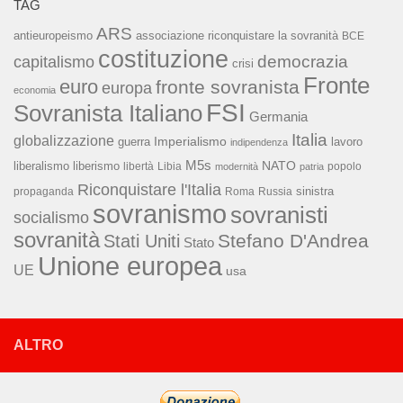
TAG
ARS
associazione riconquistare la sovranità
antieuropeismo
BCE
costituzione
capitalismo
democrazia
crisi
Fronte
euro
fronte sovranista
europa
economia
FSI
Sovranista Italiano
Germania
Italia
globalizzazione
Imperialismo
lavoro
guerra
indipendenza
M5s
NATO
liberalismo
liberismo
libertà
Libia
popolo
modernità
patria
Riconquistare l'Italia
sinistra
propaganda
Roma
Russia
sovranismo
sovranisti
socialismo
sovranità
Stefano D'Andrea
Stati Uniti
Stato
Unione europea
UE
usa
ALTRO