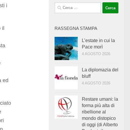
ti i
Ricerca
per:
il
RASSEGNA STAMPA
L’estate in cui la
sta
Pace morì
4 AGOSTO 2026
e
La diplomazia del
bluff
a ed
4 AGOSTO 2026
Restare umani: la
ciato
forma più alta di
e
ribellione al
mondo distopico
ri
di oggi (di Alberto
in