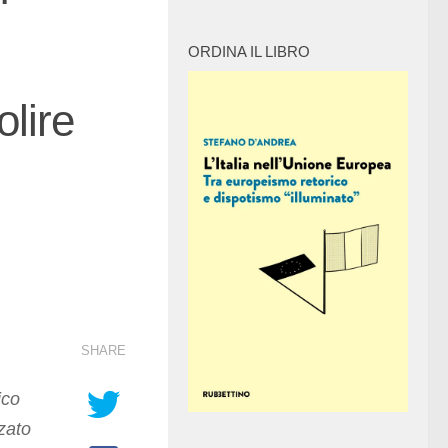
ORDINA IL LIBRO
olire
SHARE
ico
zato