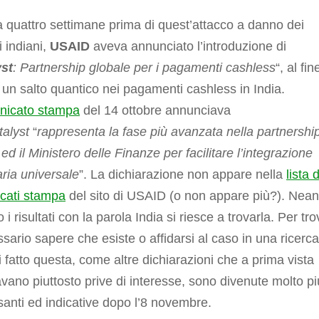
quattro settimane prima di quest’attacco a danno dei
i indiani,
USAID
aveva annunciato l’introduzione di
yst
: Partnership globale per i pagamenti cashless
“, al fin
 un salto quantico nei pagamenti cashless in India.
nicato stampa
del 14 ottobre annunciava
talyst
“
rappresenta la fase più avanzata nella partnership
d il Ministero delle Finanze per facilitare l’integrazione
aria universale
”. La dichiarazione non appare nella
lista 
cati stampa
del sito di USAID (o non appare più?). Nea
o i risultati con la parola India si riesce a trovarla. Per tro
sario sapere che esiste o affidarsi al caso in una ricerca
 fatto questa, come altre dichiarazioni che a prima vista
ano piuttosto prive di interesse, sono divenute molto pi
santi ed indicative dopo l’8 novembre.