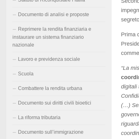
Second
impegna
Documento di analisi e proposte
segreto
Reprimere la rendita finanziaria e
Prima 
instaurare un sistema finanziario
Preside
nazionale
commer
Lavoro e previdenza sociale
“
La mis
Scuola
coordi
digital
Combattere la rendita urbana
Confidi
Documento sui diritti civili bioetici
(…) Seb
governo
La riforma tributaria
riguard
Documento sull’immigrazione
coordi