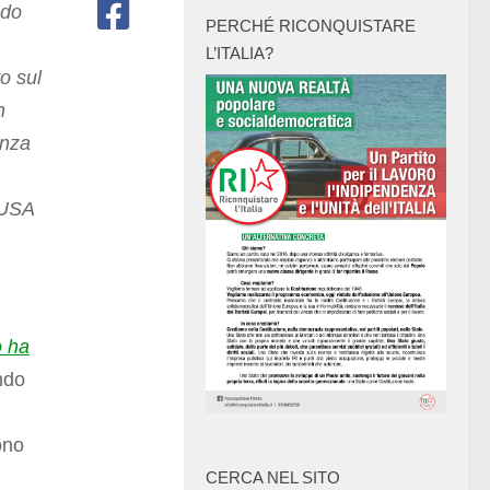
ndo
PERCHÉ RICONQUISTARE
L’ITALIA?
o sul
n
enza
 USA
o ha
ndo
ono
CERCA NEL SITO