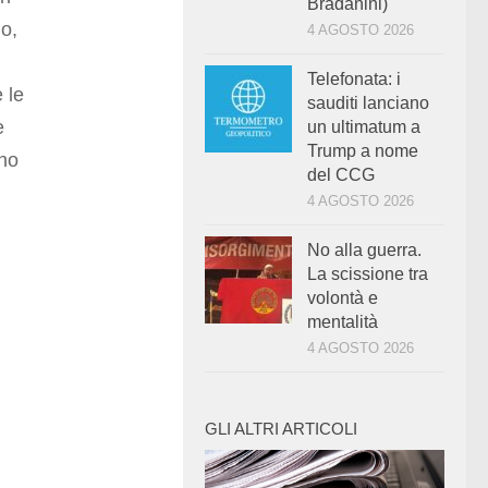
Bradanini)
no,
4 AGOSTO 2026
Telefonata: i
 le
sauditi lanciano
e
un ultimatum a
Trump a nome
nno
del CCG
4 AGOSTO 2026
No alla guerra.
La scissione tra
volontà e
mentalità
4 AGOSTO 2026
GLI ALTRI ARTICOLI