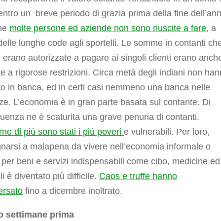
ntro un breve periodo di grazia prima della fine dell’an
he
molte persone ed aziende non sono riuscite a fare
, a
elle lunghe code agli sportelli. Le somme in contanti che
erano autorizzate a pagare ai singoli clienti erano anch
e a rigorose restrizioni. Circa metà degli indiani non ha
o in banca, ed in certi casi nemmeno una banca nelle
ze. L’economia è in gran parte basata sul contante. Di
enza ne è scaturita una grave penuria di contanti.
rne di più sono stati i più poveri
e vulnerabili. Per loro,
narsi a malapena da vivere nell’economia informale o
per beni e servizi indispensabili come cibo, medicine ed
i è diventato più difficile.
Caos e truffe hanno
ersato
fino a dicembre inoltrato.
o settimane prima