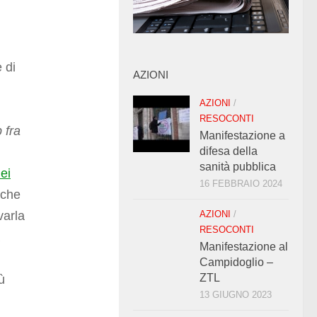
e di
AZIONI
AZIONI
/
RESOCONTI
 fra
Manifestazione a
difesa della
sanità pubblica
dei
16 FEBBRAIO 2024
nche
varla
AZIONI
/
RESOCONTI
Manifestazione al
Campidoglio –
ZTL
ù
13 GIUGNO 2023