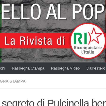
oni
Rassegna Stampa
Rassegna Video
Dall’estero
GNA STAMPA
segreto di Pulcinella be