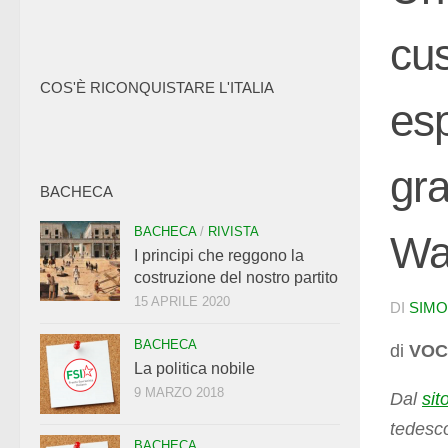
cus
COS'È RICONQUISTARE L'ITALIA
esp
gra
BACHECA
BACHECA
/
RIVISTA
Wa
I principi che reggono la
costruzione del nostro partito
15 APRILE 2020
DI
SIMO
BACHECA
di
VOCI
La politica nobile
9 MARZO 2018
Dal
sit
tedesco
BACHECA