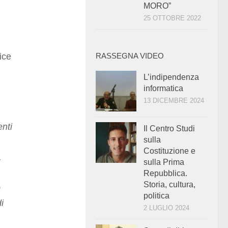
MORO”
25 OTTOBRE 2022
ice
RASSEGNA VIDEO
L’indipendenza
informatica
13 DICEMBRE 2024
nti
Il Centro Studi
sulla
Costituzione e
.
sulla Prima
Repubblica.
Storia, cultura,
o
politica
i
2 LUGLIO 2024