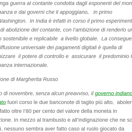
unga guerra al contante condotta dagli esponenti del mo
inanza e dai governi che li appoggiano, in primo
ashington. In India è infatti in corso il primo esperiment
i abolizione del contante, con l’ambizione di renderlo u
 sostenibile e replicabile a livello globale. La consegu
iffusione universale dei pagamenti digitali è quella di
zzare il potere di controllo e assicurare il predominio
inanza internazionale.
ione di Margherita Russo
zio di novembre, senza alcun preavviso, il
governo indian
ato
fuori corso le due banconote di taglio più alto, abole
 fatto oltre l’80 per cento del valore della moneta in
zione. In mezzo al trambusto e all’indignazione che ne s
ti, nessuno sembra aver fatto caso al ruolo giocato da