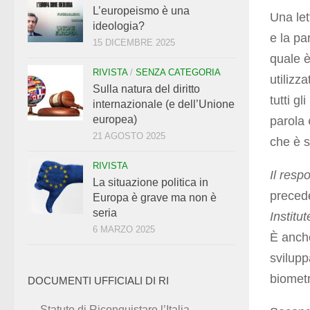
L’europeismo è una
Una let
ideologia?
e la pa
15 DICEMBRE 2025
quale è
RIVISTA
/
SENZA CATEGORIA
utilizz
Sulla natura del diritto
tutti gl
internazionale (e dell’Unione
europea)
parola
21 AGOSTO 2025
che è 
RIVISTA
Il resp
La situazione politica in
preced
Europa è grave ma non è
seria
Institut
6 MARZO 2025
È anch
svilupp
biometr
DOCUMENTI UFFICIALI DI RI
Statuto di Riconquistare l’Italia