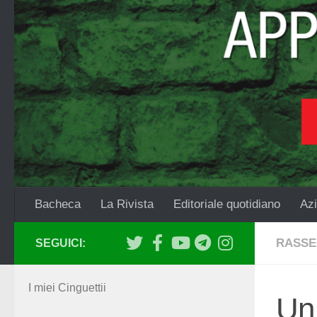
Salta al contenuto
Bacheca
La Rivista
Editoriale quotidiano
Azi
RASSE
SEGUICI:
I miei Cinguettii
Un 