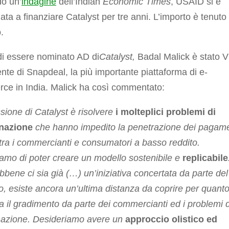
o un’
indagine
dell’Indian
Economic Times
, USAID si è
ta a finanziare Catalyst per tre anni. L’importo è tenuto
.
di essere nominato AD di
Catalyst,
Badal Malick è stato V
nte di Snapdeal, la più importante piattaforma di e-
ce in India
. Malick ha così commentato:
sione di Catalyst è risolvere
i molteplici problemi di
nazione
che hanno impedito la penetrazione dei pagame
i tra i commercianti e consumatori a basso reddito.
amo di poter creare un modello sostenibile e
replicabile
bene ci sia già (…) un’iniziativa concertata da parte del
, esiste ancora un’ultima distanza da coprire per quant
a il gradimento da parte dei commercianti ed i problemi d
nazione. Desideriamo avere un
approccio olistico ed