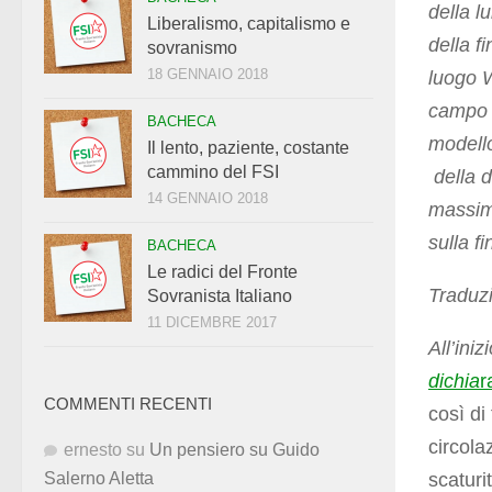
della l
Liberalismo, capitalismo e
della f
sovranismo
18 GENNAIO 2018
luogo W
campo d
BACHECA
modello
Il lento, paziente, costante
cammino del FSI
della d
14 GENNAIO 2018
massimi
sulla f
BACHECA
Le radici del Fronte
Traduz
Sovranista Italiano
11 DICEMBRE 2017
All’ini
dichia
r
COMMENTI RECENTI
così di
circola
ernesto
su
Un pensiero su Guido
scaturi
Salerno Aletta