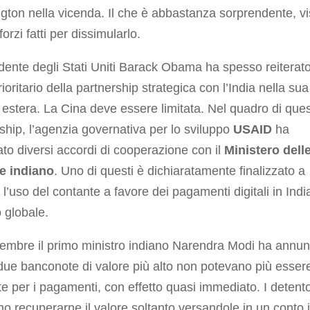
ton nella vicenda. Il che è abbastanza sorprendente, vis
orzi fatti per dissimularlo.
idente degli Stati Uniti Barack Obama ha spesso reiterato 
rioritario della partnership strategica con l’India nella sua
a estera. La Cina deve essere limitata. Nel quadro di que
ship, l’agenzia governativa per lo sviluppo
USAID
ha
to diversi accordi di cooperazione con il
Ministero dell
e indiano
. Uno di questi è dichiaratamente finalizzato a
e l’uso del contante a favore dei pagamenti digitali in Indi
o globale.
embre il primo ministro indiano Narendra Modi ha annun
due banconote di valore più alto non potevano più esser
ate per i pagamenti, con effetto quasi immediato. I detento
o recuperarne il valore soltanto versandole in un conto 