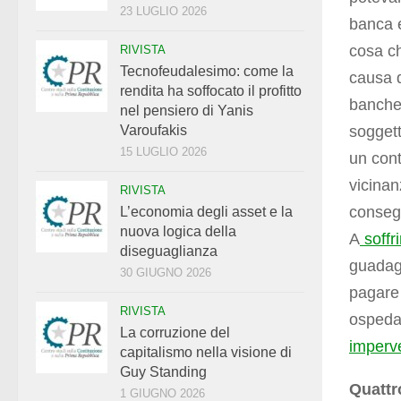
23 LUGLIO 2026
banca e
cosa c
RIVISTA
Tecnofeudalesimo: come la
causa d
rendita ha soffocato il profitto
banche 
nel pensiero di Yanis
soggett
Varoufakis
15 LUGLIO 2026
un cont
vicinan
RIVISTA
consegu
L’economia degli asset e la
nuova logica della
A
soffri
diseguaglianza
guadag
30 GIUGNO 2026
pagare 
RIVISTA
ospedal
La corruzione del
imperv
capitalismo nella visione di
Guy Standing
Quattr
1 GIUGNO 2026