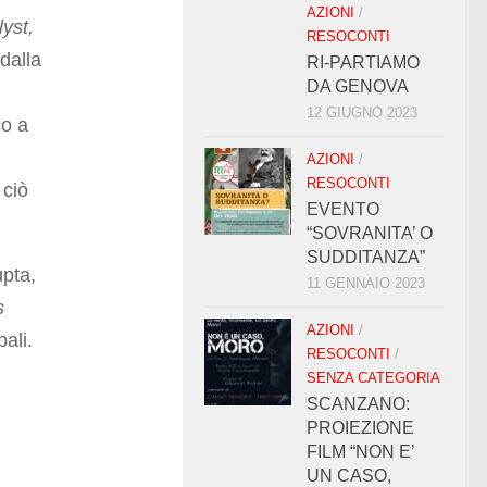
AZIONI
/
yst,
RESOCONTI
dalla
RI-PARTIAMO
DA GENOVA
12 GIUGNO 2023
co a
AZIONI
/
RESOCONTI
 ciò
EVENTO
“SOVRANITA’ O
SUDDITANZA”
pta,
11 GENNAIO 2023
s
AZIONI
/
ali.
RESOCONTI
/
SENZA CATEGORIA
SCANZANO:
PROIEZIONE
FILM “NON E’
UN CASO,