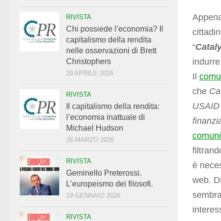
Appena 
RIVISTA
Chi possiede l’economia? Il
cittadin
capitalismo della rendita
“
Catal
nelle osservazioni di Brett
indurre
Christophers
29 APRILE 2026
Il
comu
che
Ca
RIVISTA
USAID e
Il capitalismo della rendita:
l’economia inattuale di
finanzi
Michael Hudson
comuni
26 MARZO 2026
filtrand
RIVISTA
è neces
Geminello Preterossi.
web. Di
L’europeismo dei filosofi.
sembrav
19 GENNAIO 2026
interes
RIVISTA