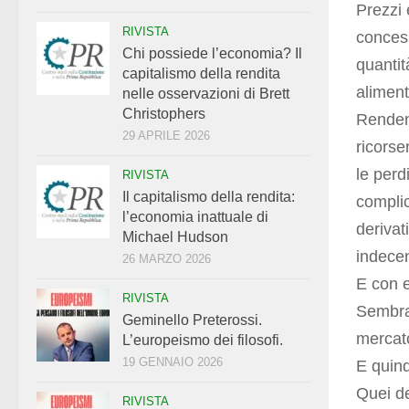
Prezzi 
RIVISTA
concess
Chi possiede l’economia? Il
quantit
capitalismo della rendita
aliment
nelle osservazioni di Brett
Christophers
Renden
29 APRILE 2026
ricorse
le perd
RIVISTA
Il capitalismo della rendita:
complic
l’economia inattuale di
derivat
Michael Hudson
indecen
26 MARZO 2026
E con 
RIVISTA
Sembrav
Geminello Preterossi.
mercato
L’europeismo dei filosofi.
19 GENNAIO 2026
E quindi
Quei d
RIVISTA