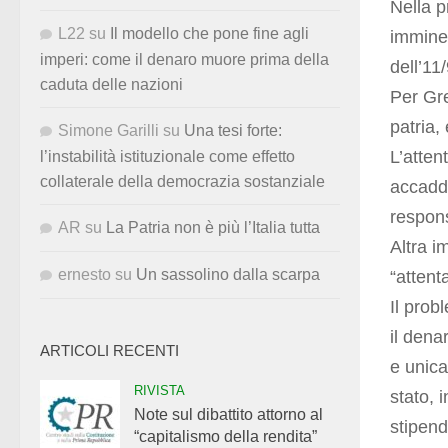
Nella p
L22
su
Il modello che pone fine agli
imminen
imperi: come il denaro muore prima della
dell’11/
caduta delle nazioni
Per Gre
patria,
Simone Garilli
su
Una tesi forte:
L’atten
l’instabilità istituzionale come effetto
collaterale della democrazia sostanziale
accadd
respons
AR
su
La Patria non è più l’Italia tutta
Altra i
ernesto
su
Un sassolino dalla scarpa
“attent
Il prob
il dena
ARTICOLI RECENTI
e unica
RIVISTA
stato, 
Note sul dibattito attorno al
stipend
“capitalismo della rendita”