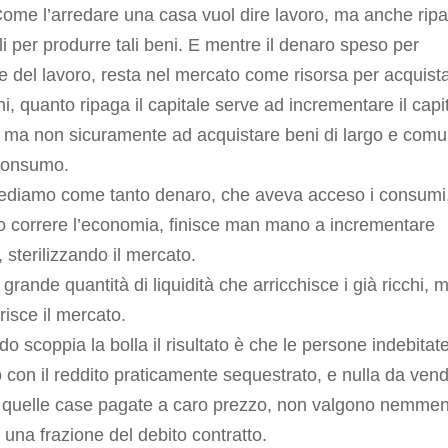
ome l’arredare una casa vuol dire lavoro, ma anche rip
ali per produrre tali beni. E mentre il denaro speso per
e del lavoro, resta nel mercato come risorsa per acquist
eni, quanto ripaga il capitale serve ad incrementare il capi
, ma non sicuramente ad acquistare beni di largo e com
consumo.
vediamo come tanto denaro, che aveva acceso i consumi
o correre l’economia, finisce man mano a incrementare
i, sterilizzando il mercato.
 grande quantità di liquidità che arricchisce i già ricchi, 
isce il mercato.
o scoppia la bolla il risultato è che le persone indebitate
 con il reddito praticamente sequestrato, e nulla da ven
 quelle case pagate a caro prezzo, non valgono nemme
 una frazione del debito contratto.