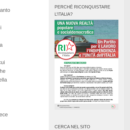
PERCHÉ RICONQUISTARE
uanto
L’ITALIA?
i
la
cui
che
lla
fece
CERCA NEL SITO