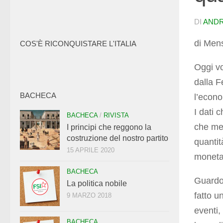
DI
ANDR
di Men
COS'È RICONQUISTARE L'ITALIA
Oggi vo
dalla F
BACHECA
l’econo
I dati 
BACHECA
/
RIVISTA
che met
I principi che reggono la
costruzione del nostro partito
quantit
15 APRILE 2020
monetar
BACHECA
Guardo 
La politica nobile
fatto u
9 MARZO 2018
eventi,
BACHECA