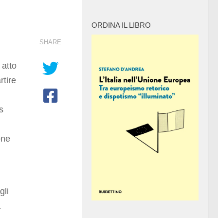
ORDINA IL LIBRO
SHARE
 atto
rtire
s
one
gli
a