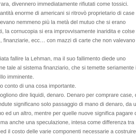
ara, divennero immediatamente rifiutati come tossici.
ntità enorme di americani si ritrovò proprietario di case
levano nemmeno più la metà del mutuo che si erano
ti, la cornucopia si era improvvisamente inaridita e colse
 finanziarie, ecc… con mazzi di carte che non valevano
iata fallire la Lehman, ma il suo fallimento diede uno
e tale al sistema finanziario, che si temette seriamente i
llo imminente.
o conto di una cosa importante.
ogliono dire liquidi, denaro. Denaro per comprare case,
ndute significano solo passaggio di mano di denaro, da 
uo ed un altro, mentre per quelle nuove significa pagare 
 ma anche una speculazione, intesa come differenza tra i
ed il costo delle varie componenti necessarie a costruire