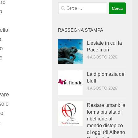
tro
Ricerca
o
per:
ella
RASSEGNA STAMPA
o.
L’estate in cui la
to
Pace morì
e
4 AGOSTO 2026
La diplomazia del
bluff
4 AGOSTO 2026
vare
solo
Restare umani: la
forma più alta di
lo
ribellione al
o
mondo distopico
di oggi (di Alberto