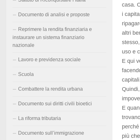
casa. C
i capit
Documento di analisi e proposte
ripagar
Reprimere la rendita finanziaria e
altri b
instaurare un sistema finanziario
stesso
nazionale
uso e 
Lavoro e previdenza sociale
E qui 
facend
Scuola
capital
Quindi,
Combattere la rendita urbana
impover
Documento sui diritti civili bioetici
E quand
trovano
La riforma tributaria
perché
Documento sull’immigrazione
più che