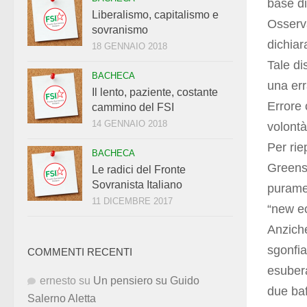
base di
Liberalismo, capitalismo e
Osserv
sovranismo
dichiar
18 GENNAIO 2018
Tale di
BACHECA
una err
Il lento, paziente, costante
Errore 
cammino del FSI
14 GENNAIO 2018
volontà
Per rie
BACHECA
Greensp
Le radici del Fronte
Sovranista Italiano
puramen
11 DICEMBRE 2017
“new e
Anziché
sgonfia
COMMENTI RECENTI
esubera
ernesto
su
Un pensiero su Guido
due baf
Salerno Aletta