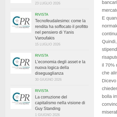
bancari
23 LUGLIO 2026
mercato
RIVISTA
E quand
Tecnofeudalesimo: come la
normal
rendita ha soffocato il profitto
nel pensiero di Yanis
continu
Varoufakis
Quindi,
15 LUGLIO 2026
stipend
RIVISTA
risaput
L’economia degli asset e la
il 70% 
nuova logica della
che al
diseguaglianza
30 GIUGNO 2026
Dicevo 
chieder
RIVISTA
bolla i
La corruzione del
capitalismo nella visione di
convinc
Guy Standing
miserab
1 GIUGNO 2026