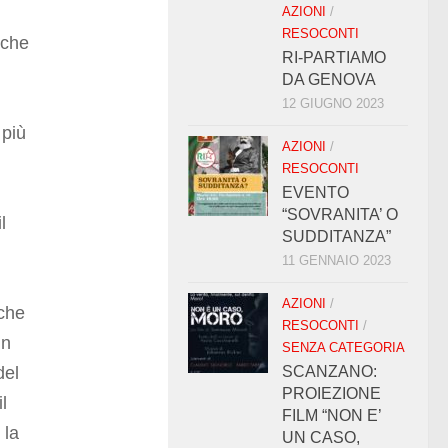
AZIONI
/
RESOCONTI
 che
RI-PARTIAMO
DA GENOVA
12 GIUGNO 2023
 più
AZIONI
/
RESOCONTI
EVENTO
“SOVRANITA’ O
l
SUDDITANZA”
11 GENNAIO 2023
AZIONI
/
 che
RESOCONTI
/
un
SENZA CATEGORIA
del
SCANZANO:
PROIEZIONE
l
FILM “NON E’
 la
UN CASO,