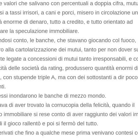
e valori che salivano con percentuali a doppia cifra, mutu
i a tassi irrisori, a cani e porci, misero in circolazione u
à enorme di denaro, tutto a credito, e tutto orientato ad
are la speculazione immobiliare.
dosi conto, le banche, che stavano giocando col fuoco,
ro alla cartolarizzazione dei mutui, tanto per non dover s
ite legate a concessioni di mutui tanto irresponsabili, e c
ità delle società da rating, produssero quantità enormi d
i, con stupende triple A, ma con dei sottostanti a dir poco
ti.
essi inondarono le banche di mezzo mondo.
a di aver trovato la cornucopia della felicità, quando il
 immobiliare si rese conto di aver raggiunto dei valori irr
 il gioco rallentò e poi si fermò del tutto.
erivati che fino a qualche mese prima venivano contesi 