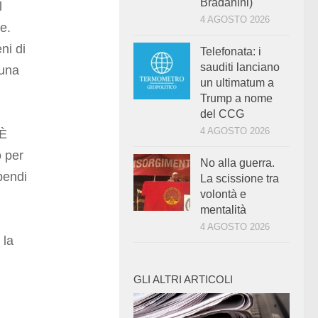
Bradanini)
l
4 AGOSTO 2026
e.
ni di
Telefonata: i
sauditi lanciano
 una
un ultimatum a
Trump a nome
del CCG
4 AGOSTO 2026
 È
o per
No alla guerra.
ipendi
La scissione tra
volontà e
mentalità
4 AGOSTO 2026
 la
GLI ALTRI ARTICOLI