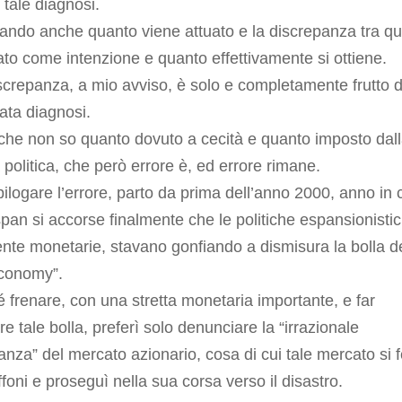
 tale diagnosi.
ando anche quanto viene attuato e la discrepanza tra q
ato come intenzione e quanto effettivamente si ottiene.
screpanza, a mio avviso, è solo e completamente frutto d
ata diagnosi.
che non so quanto dovuto a cecità e quanto imposto dal
 politica, che però errore è, ed errore rimane.
pilogare l’errore, parto da prima dell’anno 2000, anno in 
an si accorse finalmente che le politiche espansionisti
te monetarie, stavano gonfiando a dismisura la bolla de
conomy”.
 frenare, con una stretta monetaria importante, e far
re tale bolla, preferì solo denunciare la “irrazionale
nza” del mercato azionario, cosa di cui tale mercato si 
foni e proseguì nella sua corsa verso il disastro.