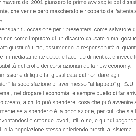
rimavera del 2001 giunsero le prime avvisaglie del disas
te, che venne però mascherato e ricoperto dall’attentat
9.
enspan fu occasione per ripresentarsi come salvatore d
 e non come imputato di un disastro causato e mal gestit
tato giustificò tutto, assumendo la responsabilità di quan
e immediatamente dopo, e facendo dimenticare invece l
abilità del crollo dei corsi azionari della new economy.
mmissione di liquidità, giustificata dal non dare agli
atori” la soddisfazione di aver messo “al tappeto” gli S.U.
lema , nel drogare l’economia, è sempre quello di far arri
ro creato, a chi lo può spendere, cosa che può avvenire 
mente se a spenderlo è la popolazione, per cui, che sia 
inventandosi e creando lavori, utili o no, e quindi pagand
i, o la popolazione stessa chiedendo prestiti al sistema