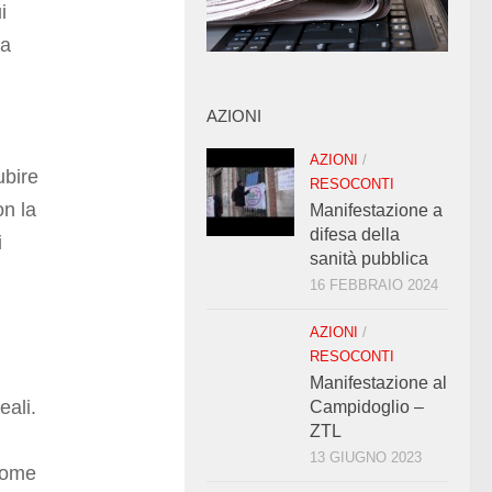
i
na
AZIONI
AZIONI
/
ubire
RESOCONTI
on la
Manifestazione a
difesa della
i
sanità pubblica
16 FEBBRAIO 2024
AZIONI
/
RESOCONTI
Manifestazione al
eali.
Campidoglio –
ZTL
13 GIUGNO 2023
come