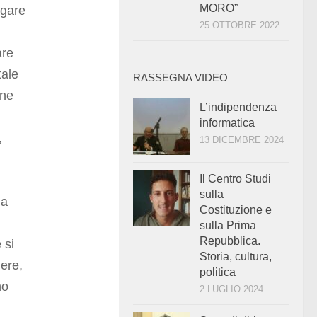
MORO”
agare
25 OTTOBRE 2022
are
tale
RASSEGNA VIDEO
une
L’indipendenza
informatica
,
13 DICEMBRE 2024
Il Centro Studi
sulla
ma
Costituzione e
sulla Prima
Repubblica.
 si
Storia, cultura,
dere,
politica
no
2 LUGLIO 2024