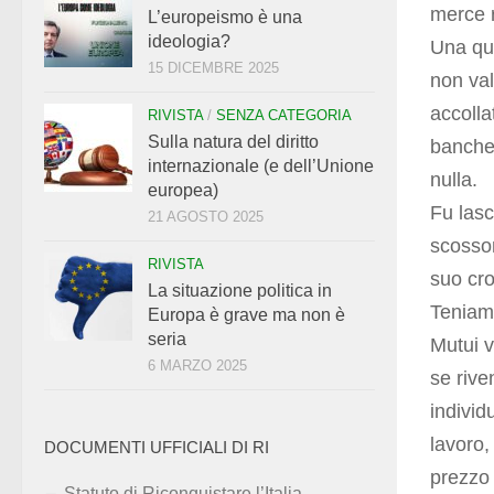
merce r
L’europeismo è una
ideologia?
Una qua
15 DICEMBRE 2025
non va
accolla
RIVISTA
/
SENZA CATEGORIA
Sulla natura del diritto
banche,
internazionale (e dell’Unione
nulla.
europea)
Fu lasc
21 AGOSTO 2025
scosson
RIVISTA
suo cro
La situazione politica in
Teniam
Europa è grave ma non è
seria
Mutui v
6 MARZO 2025
se rive
individ
lavoro,
DOCUMENTI UFFICIALI DI RI
prezzo 
Statuto di Riconquistare l’Italia