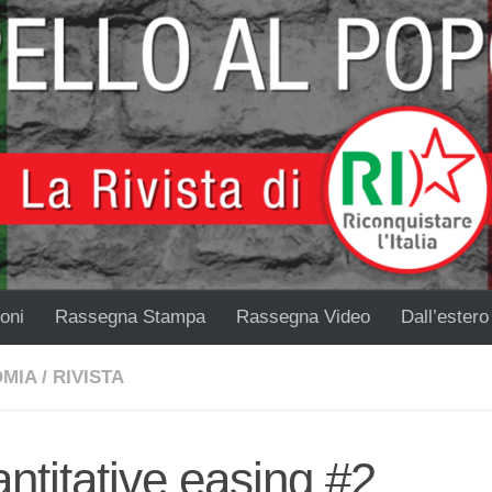
oni
Rassegna Stampa
Rassegna Video
Dall’estero
MIA
/
RIVISTA
ntitative easing #2