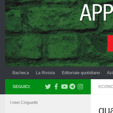
Salta al contenuto
Bacheca
La Rivista
Editoriale quotidiano
Azi
ECONO
SEGUICI:
I miei Cinguettii
qua