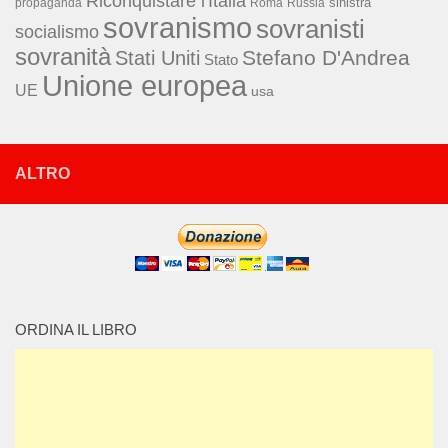
Riconquistare l'Italia
sinistra
propaganda
Roma
Russia
sovranismo
sovranisti
socialismo
sovranità
Stefano D'Andrea
Stati Uniti
Stato
Unione europea
UE
usa
ALTRO
ORDINA IL LIBRO