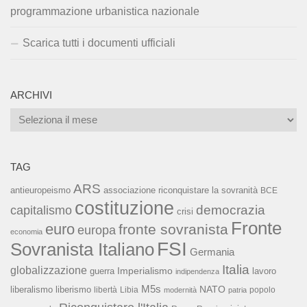
programmazione urbanistica nazionale
Scarica tutti i documenti ufficiali
ARCHIVI
Archivi
TAG
ARS
associazione riconquistare la sovranità
antieuropeismo
BCE
costituzione
capitalismo
democrazia
crisi
Fronte
euro
fronte sovranista
europa
economia
FSI
Sovranista Italiano
Germania
Italia
globalizzazione
Imperialismo
lavoro
guerra
indipendenza
M5s
NATO
liberalismo
liberismo
libertà
Libia
popolo
modernità
patria