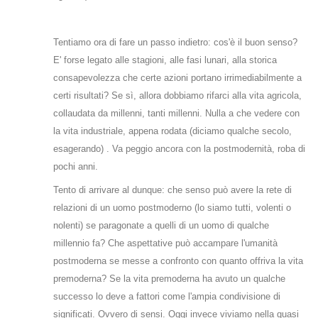
Tentiamo ora di fare un passo indietro: cos'è il buon senso?
E' forse legato alle stagioni, alle fasi lunari, alla storica
consapevolezza che certe azioni portano irrimediabilmente a
certi risultati? Se sì, allora dobbiamo rifarci alla vita agricola,
collaudata da millenni, tanti millenni. Nulla a che vedere con
la vita industriale, appena rodata (diciamo qualche secolo,
esagerando) . Va peggio ancora con la postmodernità, roba di
pochi anni.
Tento di arrivare al dunque: che senso può avere la rete di
relazioni di un uomo postmoderno (lo siamo tutti, volenti o
nolenti) se paragonate a quelli di un uomo di qualche
millennio fa? Che aspettative può accampare l'umanità
postmoderna se messe a confronto con quanto offriva la vita
premoderna? Se la vita premoderna ha avuto un qualche
successo lo deve a fattori come l'ampia condivisione di
significati. Ovvero di sensi. Oggi invece viviamo nella quasi