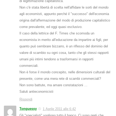
di legittimazione capitalistica.
Non c'è stata libertà di scelta nell'affidare le sorti del mondo
agli economisti, appunto perché il "successo" dell'economia
origina dall'affermazione del modo di produzione capitalistico
come prevalente, ed oggi quasi esclusivo.
Il caso della lettrice del F. Times che scomoda un
economista in merito all'educazione da impartire ai figli, per
quanto può sembrare bizzarro, è un riflesso del dominio del
valore di scambio su ogni cosa, tanto che gli stessi rapporti
umani più intimi tendono a trasformarsi in rapporti
commerciali.
Non è forse il mondo concepito, nelle dimensioni culturali del
presente, come una mera rete di scambi commerciali?
Non sono battute, ma amare constatazioni …
Saluti antieconomicisti
Rispondi
Tonguessy
1 Aprile 2011 alle 6:42
Gli "specialisti" vogliono tutto il banco. Ci sono preti che