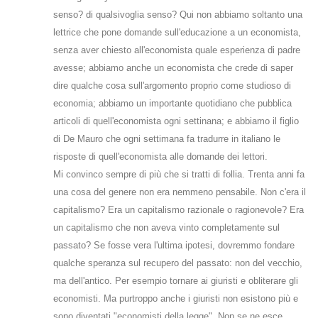
senso? di qualsivoglia senso? Qui non abbiamo soltanto una
lettrice che pone domande sull'educazione a un economista,
senza aver chiesto all'economista quale esperienza di padre
avesse; abbiamo anche un economista che crede di saper
dire qualche cosa sull'argomento proprio come studioso di
economia; abbiamo un importante quotidiano che pubblica
articoli di quell'economista ogni settinana; e abbiamo il figlio
di De Mauro che ogni settimana fa tradurre in italiano le
risposte di quell'economista alle domande dei lettori.
Mi convinco sempre di più che si tratti di follia. Trenta anni fa
una cosa del genere non era nemmeno pensabile. Non c'era il
capitalismo? Era un capitalismo razionale o ragionevole? Era
un capitalismo che non aveva vinto completamente sul
passato? Se fosse vera l'ultima ipotesi, dovremmo fondare
qualche speranza sul recupero del passato: non del vecchio,
ma dell'antico. Per esempio tornare ai giuristi e obliterare gli
economisti. Ma purtroppo anche i giuristi non esistono più e
sono diventati "economisti della legge". Non se ne esce,