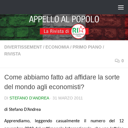
Salta al contenuto
DIVERTISSEMENT
/
ECONOMIA
/
PRIMO PIANO
/
RIVISTA
0
Come abbiamo fatto ad affidare la sorte
del mondo agli economisti?
DI
STEFANO D'ANDREA
·
31 MARZO 2011
di
Stefano D’Andrea
Apprendiamo, leggendo casualmente il numero del 12