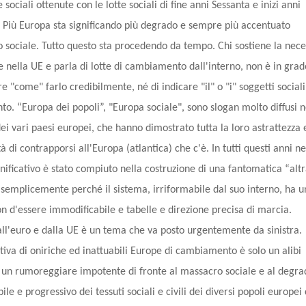
 sociali ottenute con le lotte sociali di fine anni Sessanta e inizi anni
. Più Europa sta significando più degrado e sempre più accentuato
 sociale. Tutto questo sta procedendo da tempo. Chi sostiene la nece
e nella UE e parla di lotte di cambiamento dall'interno, non è in gra
re "come" farlo credibilmente, né di indicare "il" o "i" soggetti sociali
to. “Europa dei popoli”, "Europa sociale", sono slogan molto diffusi n
dei vari paesi europei, che hanno dimostrato tutta la loro astrattezza 
à di contrapporsi all'Europa (atlantica) che c'è. In tutti questi anni n
nificativo è stato compiuto nella costruzione di una fantomatica “alt
 semplicemente perché il sistema, irriformabile dal suo interno, ha u
on d'essere immodificabile e tabelle e direzione precisa di marcia.
all'euro e dalla UE è un tema che va posto urgentemente da sinistra.
tiva di oniriche ed inattuabili Europe di cambiamento è solo un alibi
o, un rumoreggiare impotente di fronte al massacro sociale e al degra
bile e progressivo dei tessuti sociali e civili dei diversi popoli europei 