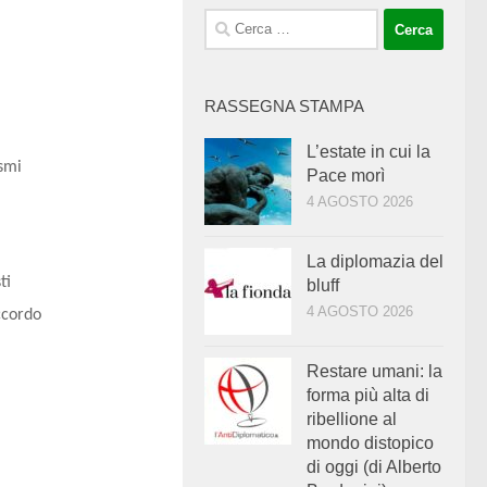
Ricerca
per:
RASSEGNA STAMPA
L’estate in cui la
ismi
Pace morì
4 AGOSTO 2026
La diplomazia del
ti
bluff
4 AGOSTO 2026
ccordo
Restare umani: la
forma più alta di
ribellione al
mondo distopico
di oggi (di Alberto