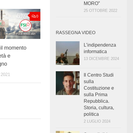
MORO”
25 OTTOBRE 2022
0
RASSEGNA VIDEO
L’indipendenza
 il momento
informatica
età e
13 DICEMBRE 2024
gno
2021
Il Centro Studi
sulla
Costituzione e
sulla Prima
Repubblica.
Storia, cultura,
politica
2 LUGLIO 2024