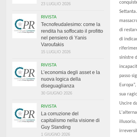
conquiste
23 LUGLIO 2026
Settanta
RIVISTA
massacro
Tecnofeudalesimo: come la
di restar
rendita ha soffocato il profitto
nel pensiero di Yanis
di indica
Varoufakis
riferimen
15 LUGLIO 2026
sinistre 
RIVISTA
incapacit
L’economia degli asset e la
passo sig
nuova logica della
Europa”,
diseguaglianza
30 GIUGNO 2026
sua ragi
Uscire d
RIVISTA
L'alterna
La corruzione del
capitalismo nella visione di
illusori
Guy Standing
irreversi
1 GIUGNO 2026