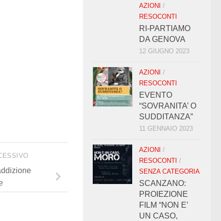
AZIONI
/
RESOCONTI
RI-PARTIAMO
DA GENOVA
12 GIUGNO 2023
AZIONI
/
RESOCONTI
EVENTO
“SOVRANITA’ O
SUDDITANZA”
11 GENNAIO 2023
AZIONI
/
CESSIVO
RESOCONTI
/
addizione
SENZA CATEGORIA
e
SCANZANO:
PROIEZIONE
FILM “NON E’
UN CASO,