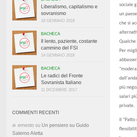
sociale g
Liberalismo, capitalismo e
sovranismo
un paese 
18 GENNAIO 2018
che si ac
alternat
BACHECA
Il lento, paziente, costante
Qualche 
cammino del FSI
Per migli
14 GENNAIO 2018
abbasser
BACHECA
"moderaz
Le radici del Fronte
dall'and
Sovranista Italiano
più negoz
11 DICEMBRE 2017
salari pi
private.
COMMENTI RECENTI
Il "Patt
ernesto
su
Un pensiero su Guido
flessibil
Salerno Aletta