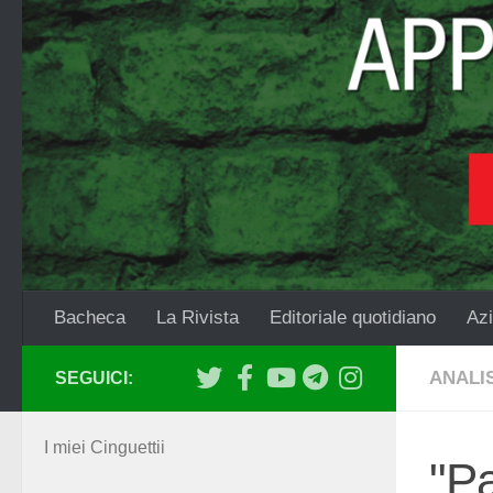
Salta al contenuto
Bacheca
La Rivista
Editoriale quotidiano
Azi
ANALIS
SEGUICI:
I miei Cinguettii
"Pa