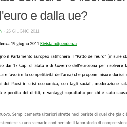
l'euro e dalla ue?
N
·
26 GIUGNO 2011
denza
19 giugno 2011
Rivistaindipendenza
gno il Parlamento Europeo ratificherà il "Patto dell'euro" (misure sta
zo dai 17 Capi di Stato e di Governo dell'eurozona per risolvere la
a e favorire la competitività dell'area) che propone misure durissi
ini dei Paesi in crisi economica, con tagli sociali, moderazione sala
ità e perdita dei diritti, e vantaggi soprattutto per chi è stato caus
nuovo. Semplicemente ulteriori strette neoliberiste di quel che già c'è
estendere su uno scenario continentale il laboratorio di compression