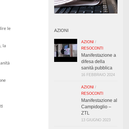
lire le
AZIONI
AZIONI
/
, la
RESOCONTI
Manifestazione a
difesa della
ranità
sanità pubblica
16 FEBBRAIO 2024
ione
AZIONI
/
RESOCONTI
Manifestazione al
ti
Campidoglio –
ZTL
13 GIUGNO 2023