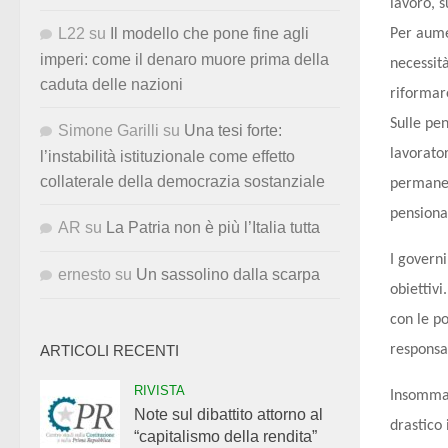
lavoro, 
L22
su
Il modello che pone fine agli
Per aumen
imperi: come il denaro muore prima della
necessità
caduta delle nazioni
riformare
Sulle pen
Simone Garilli
su
Una tesi forte:
lavorato
l’instabilità istituzionale come effetto
collaterale della democrazia sostanziale
permanent
pensiona
AR
su
La Patria non è più l’Italia tutta
I govern
ernesto
su
Un sassolino dalla scarpa
obiettivi
con le po
responsa
ARTICOLI RECENTI
RIVISTA
Insomma,
Note sul dibattito attorno al
drastico
“capitalismo della rendita”