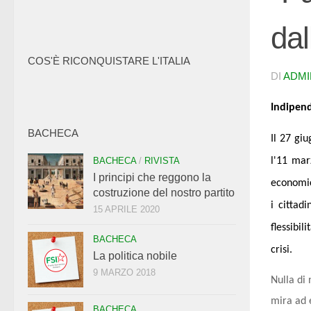
dal
COS'È RICONQUISTARE L'ITALIA
DI
ADMI
Indipen
BACHECA
Il 27 giu
BACHECA
/
RIVISTA
l'11 mar
I principi che reggono la
economic
costruzione del nostro partito
i cittad
15 APRILE 2020
flessibil
BACHECA
crisi.
La politica nobile
9 MARZO 2018
Nulla di 
mira ad 
BACHECA