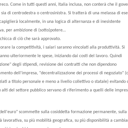
reco. Come in tutti questi anni, Italia inclusa, non conterà che il gove
sia di centrodestra o centrosinistra. Si tratterà di una melassa di ese
capiglierà localmente, in una logica di alternanza e di inesistente
iva, per ambizione di (sotto)potere…
chicca di ciò che sarà approvato.
orare la competitività, i salari saranno vincolati alla produttività. Si
anno ulteriormente le spese, iniziando dai costi del lavoro. Quindi
ione" degli stipendi, revisione dei contratti che non dipendono
amento dell'impresa, "decentralizzazione dei processi di negoziato" (c
iati a titolo personale e meno a livello collettivo o statale) evitando 
ù alti del settore pubblico servano di riferimento a quelli delle impre
o dell'euro" scommette sulla cosiddetta formazione permanente, sulla
ità lavorativa, su più mobilità geografica, su più disponibilità a cambia