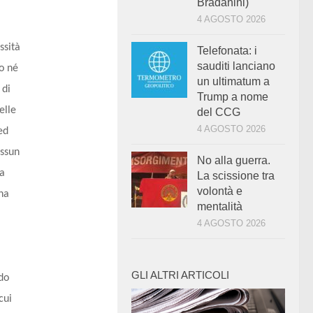
Bradanini)
4 AGOSTO 2026
ssità
Telefonata: i
sauditi lanciano
do né
un ultimatum a
 di
Trump a nome
elle
del CCG
4 AGOSTO 2026
ed
essun
No alla guerra.
ra
La scissione tra
volontà e
na
mentalità
4 AGOSTO 2026
GLI ALTRI ARTICOLI
do
cui