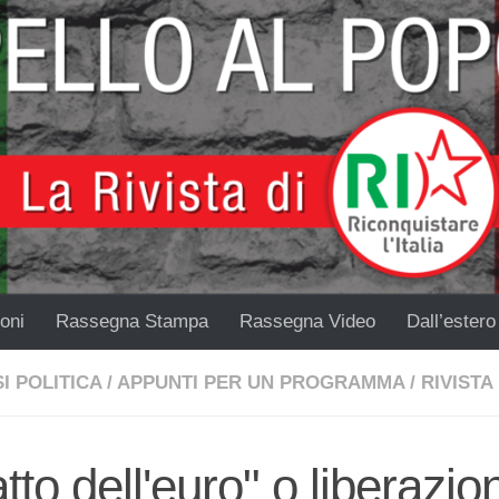
oni
Rassegna Stampa
Rassegna Video
Dall’estero
I POLITICA
/
APPUNTI PER UN PROGRAMMA
/
RIVISTA
tto dell'euro" o liberazio