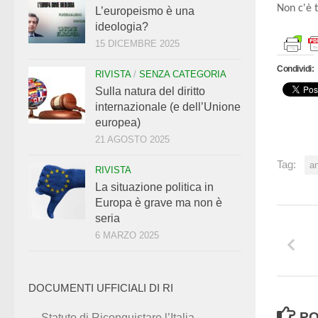
Non c'è 
L’europeismo è una
ideologia?
15 DICEMBRE 2025
Condividi:
RIVISTA
/
SENZA CATEGORIA
Sulla natura del diritto
internazionale (e dell’Unione
europea)
21 AGOSTO 2025
Tag:
a
RIVISTA
La situazione politica in
Europa è grave ma non è
seria
6 MARZO 2025
DOCUMENTI UFFICIALI DI RI
PO
Statuto di Riconquistare l’Italia