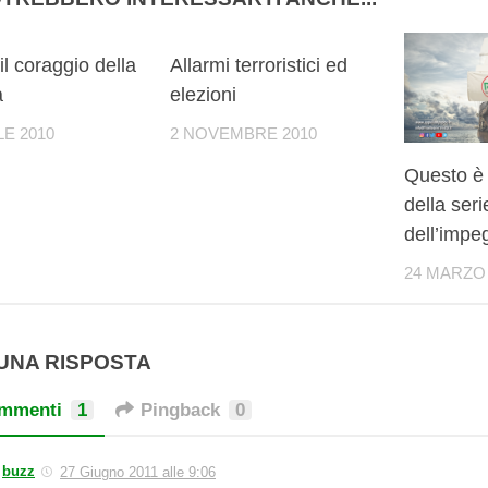
0
0
 il coraggio della
Allarmi terroristici ed
a
elezioni
LE 2010
2 NOVEMBRE 2010
Questo è
della seri
dell’impe
24 MARZO 
UNA RISPOSTA
mmenti
1
Pingback
0
buzz
27 Giugno 2011 alle 9:06