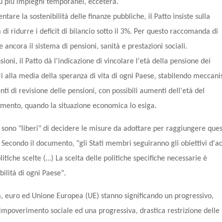
su più impieghi temporanei, eccetera.
tare la sostenibilità delle finanze pubbliche, il Patto insiste sulla
 di ridurre i deficit di bilancio sotto il 3%. Per questo raccomanda di
 ancora il sistema di pensioni, sanità e prestazioni sociali.
sioni, il Patto dà l'indicazione di vincolare l'età della pensione dei
ri alla media della speranza di vita di ogni Paese, stabilendo meccan
i di revisione delle pensioni, con possibili aumenti dell'età del
mento, quando la situazione economica lo esiga.
i sono "liberi" di decidere le misure da adottare per raggiungere ques
. Secondo il documento, "
gli Stati membri seguiranno gli obiettivi d'a
litiche scelte (…) La scelta delle politiche specifiche necessarie è
bilità di ogni Paese
".
 euro ed Unione Europea (UE) stanno significando un progressivo,
 impoverimento sociale ed una progressiva, drastica restrizione delle