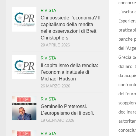
concorre
RIVISTA
L'uscita
Chi possiede l’economia? Il
Esperienz
capitalismo della rendita
praticabi
nelle osservazioni di Brett
Christophers
banche p
29 APRILE 2026
dell'Arge
Grecia o
RIVISTA
Il capitalismo della rendita:
dollaro.
l’economia inattuale di
da acqui
Michael Hudson
confronto
26 MARZO 2026
dell'euro
RIVISTA
scoppier
Geminello Preterossi.
declinare
L’europeismo dei filosofi.
19 GENNAIO 2026
autoritar
conosciu
RIVISTA