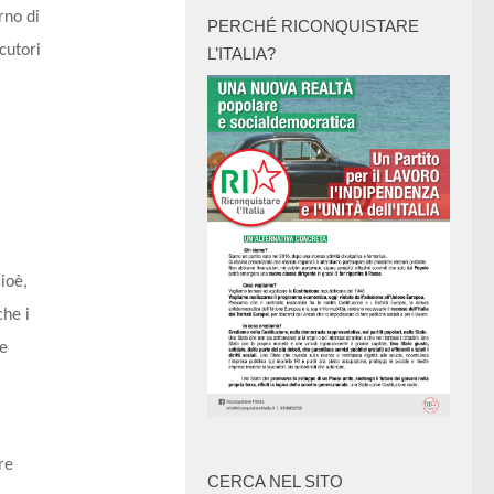
rno di
PERCHÉ RICONQUISTARE
cutori
L’ITALIA?
ioè,
che i
se
re
CERCA NEL SITO