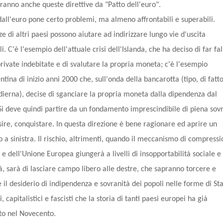
ranno anche queste direttive da "Patto dell'euro".
 dall'euro pone certo problemi, ma almeno affrontabili e superabili.
e di altri paesi possono aiutare ad indirizzare lungo vie d'uscita
li. C'è l'esempio dell'attuale crisi dell'Islanda, che ha deciso di far fal
rivate indebitate e di svalutare la propria moneta; c'è l'esempio
ntina di inizio anni 2000 che, sull'onda della bancarotta (tipo, di fatto
dierna), decise di sganciare la propria moneta dalla dipendenza dal
 Si deve quindi partire da un fondamento imprescindibile di piena sov
sire, conquistare. In questa direzione è bene ragionare ed aprire un
 a sinistra. Il rischio, altrimenti, quando il meccanismo di compress
 e dell'Unione Europea giungerà a livelli di insopportabilità sociale e
à, sarà di lasciare campo libero alle destre, che sapranno torcere e
 il desiderio di indipendenza e sovranità dei popoli nelle forme di Sta
i, capitalistici e fascisti che la storia di tanti paesi europei ha già
to nel Novecento.