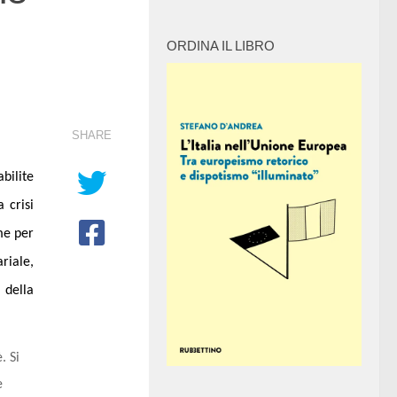
ORDINA IL LIBRO
SHARE
bilite
 crisi
me per
riale,
a della
. Si
e