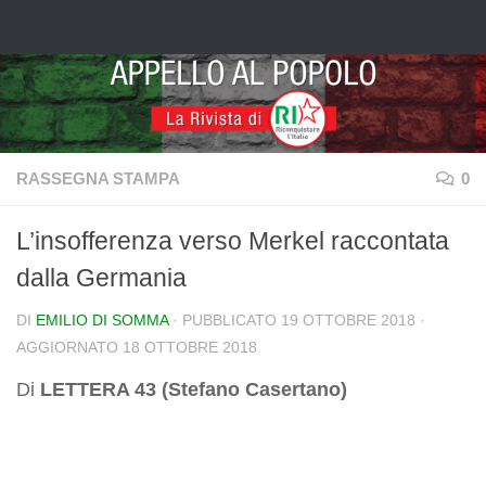
Salta al contenuto
RASSEGNA STAMPA
0
L’insofferenza verso Merkel raccontata
dalla Germania
DI
EMILIO DI SOMMA
· PUBBLICATO
19 OTTOBRE 2018
·
AGGIORNATO
18 OTTOBRE 2018
Di
LETTERA 43 (Stefano Casertano)