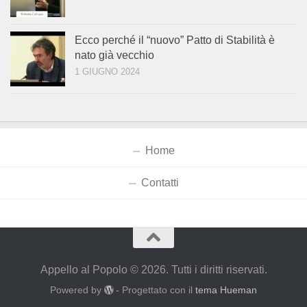
Ecco perché il “nuovo” Patto di Stabilità è
nato già vecchio
1 GIUGNO 2024
Home
Contatti
Appello al Popolo © 2026. Tutti i diritti riservati.
Powered by
- Progettato con il
tema Hueman