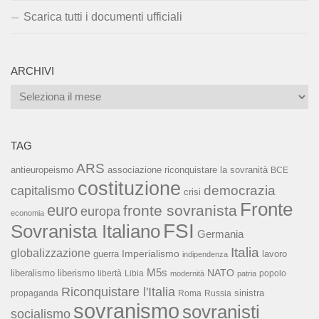
Scarica tutti i documenti ufficiali
ARCHIVI
Archivi
TAG
ARS
associazione riconquistare la sovranità
antieuropeismo
BCE
costituzione
capitalismo
democrazia
crisi
Fronte
euro
fronte sovranista
europa
economia
FSI
Sovranista Italiano
Germania
Italia
globalizzazione
Imperialismo
lavoro
guerra
indipendenza
M5s
NATO
liberalismo
liberismo
libertà
Libia
popolo
modernità
patria
Riconquistare l'Italia
sinistra
propaganda
Roma
Russia
sovranismo
sovranisti
socialismo