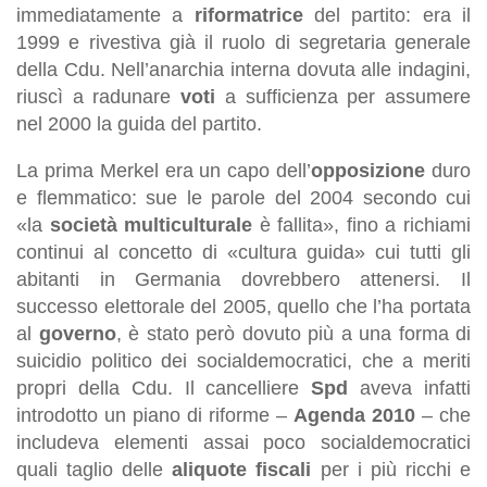
immediatamente a
riformatrice
del partito: era il
1999 e rivestiva già il ruolo di segretaria generale
della Cdu. Nell’anarchia interna dovuta alle indagini,
riuscì a radunare
voti
a sufficienza per assumere
nel 2000 la guida del partito.
La prima Merkel era un capo dell’
opposizione
duro
e flemmatico: sue le parole del 2004 secondo cui
«la
società multiculturale
è fallita», fino a richiami
continui al concetto di «cultura guida» cui tutti gli
abitanti in Germania dovrebbero attenersi. Il
successo elettorale del 2005, quello che l’ha portata
al
governo
, è stato però dovuto più a una forma di
suicidio politico dei socialdemocratici, che a meriti
propri della Cdu. Il cancelliere
Spd
aveva infatti
introdotto un piano di riforme –
Agenda 2010
– che
includeva elementi assai poco socialdemocratici
quali taglio delle
aliquote fiscali
per i più ricchi e