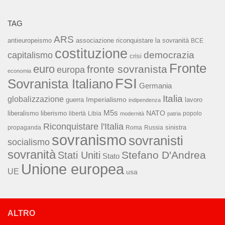
TAG
ARS
associazione riconquistare la sovranità
antieuropeismo
BCE
costituzione
capitalismo
democrazia
crisi
Fronte
euro
fronte sovranista
europa
economia
FSI
Sovranista Italiano
Germania
Italia
globalizzazione
Imperialismo
lavoro
guerra
indipendenza
M5s
NATO
liberalismo
liberismo
libertà
Libia
popolo
modernità
patria
Riconquistare l'Italia
sinistra
propaganda
Roma
Russia
sovranismo
sovranisti
socialismo
sovranità
Stefano D'Andrea
Stati Uniti
Stato
Unione europea
UE
usa
ALTRO