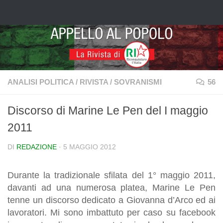
Salta al contenuto
ANALISI POLITICA
/
RIVISTA
/
SOVRANISMI
56
Discorso di Marine Le Pen del I maggio
2011
DI
REDAZIONE
·
5 MAGGIO 2012
Durante la tradizionale sfilata del 1° maggio 2011,
davanti ad una numerosa platea, Marine Le Pen
tenne un discorso dedicato a Giovanna d’Arco ed ai
lavoratori. Mi sono imbattuto per caso su facebook