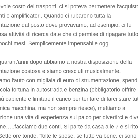
vole costo dei trasporti, ci si poteva permettere l'acquist
ti e amplificatori. Quando ci rubarono tutta la
ntazione dal posto dove provavamo, ad esempio, ci fu
nsa attività di ricerca date che ci permise di ripagare tutt
 pochi mesi. Semplicemente impensabile oggi.
uarant'anni dopo abbiamo a nostra disposizione della
ntazione costosa e siamo cresciuti musicalmente.
amo l'auto con migliaia di euro di strumentazione, spen
cola fortuna in autostrada e benzina (obbligatorio offrire
iù capiente e limitare il carico per tentare di farci stare tu
unica macchina, ma non sempre riesce), mettiamo a
zione una vita di esperienza sul palco per divertirci e dive
fine…..facciamo due conti. Si parte da casa alle 7 e si rit
 Sette ore tonde. Tolte le spese, se tutto va bene, ci sono