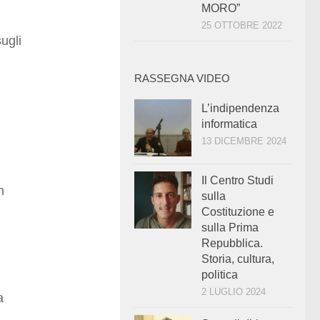
MORO”
25 OTTOBRE 2022
ugli
RASSEGNA VIDEO
L’indipendenza
informatica
13 DICEMBRE 2024
Il Centro Studi
n
sulla
Costituzione e
sulla Prima
Repubblica.
Storia, cultura,
politica
2 LUGLIO 2024
a