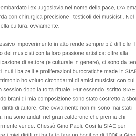
bombardato l'ex Jugoslavia nel nome della pace, D'Alem
a con chirurgica precisione i testicoli dei musicisti. Nel
lla cultura, ovviamente.
ressivo impoverimento in atto rende sempre più difficile il
o dei musicisti con la loro passione artistica: oltre alla
ficazione di settore (e culturale in genere), ci sono da te
i inutili balzelli e proliferazioni burocratiche made in SIA
rimonio ho voluto circondarmi di amici musicisti con cui 
 session dopo la torta rituale. Pur essendo iscritto SIAE
o brani di mia composizione sono stato costretto a sbo
 diritti di autore. Che ovviamente non mi sono mai stati
iti, ma sono andati nel gran calderone che premia chi
rmente vende. Chessò Gino Paoli. Così la SIAE per
re i miei diritti mi ha fatto fare un bonifico di 100€ a Gino