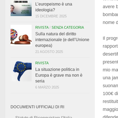
L’europeismo è una
avere 
ideologia?
bombard
15 DICEMBRE 2025
nome de
RIVISTA
/
SENZA CATEGORIA
Sulla natura del diritto
Il prog
internazionale (e dell’Unione
europea)
rapport
21 AGOSTO 2025
deserti
present
RIVISTA
mio mat
La situazione politica in
Europa è grave ma non è
una jam
seria
suonand
6 MARZO 2025
100€ di
restitu
DOCUMENTI UFFICIALI DI RI
maggio
difende
Statuto di Riconquistare l’Italia