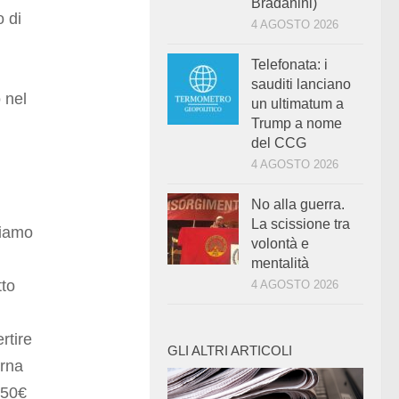
Bradanini)
o di
4 AGOSTO 2026
Telefonata: i
sauditi lanciano
o nel
un ultimatum a
Trump a nome
del CCG
4 AGOSTO 2026
No alla guerra.
La scissione tra
diamo
volontà e
mentalità
tto
4 AGOSTO 2026
rtire
GLI ALTRI ARTICOLI
orna
 50€