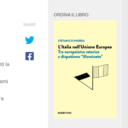
ORDINA IL LIBRO
SHARE
ti la
iami
ra