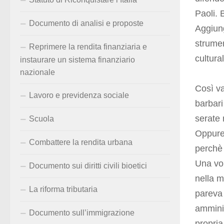
Paoli. 
Documento di analisi e proposte
Aggiung
strumen
Reprimere la rendita finanziaria e
cultura
instaurare un sistema finanziario
nazionale
Così va
Lavoro e previdenza sociale
barbari
serate 
Scuola
Oppure 
Combattere la rendita urbana
perchè 
Una vol
Documento sui diritti civili bioetici
nella m
La riforma tributaria
pareva 
amminis
Documento sull’immigrazione
propria