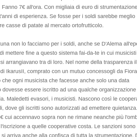
. Fanno 7€ all'ora. Con migliaia di euro di strumentazion
'anni di esperienza. Se fosse per i soldi sarebbe meglio
re casse di patate al mercato ortofrutticolo.
tuna non lo facciamo per i soldi, anche se D'Alema all'e
di mettere fine a questo sistema fai-da-te in cui musicisti
 si arrangiavano tra di loro. Nel nome della trasparenza il
e di IkarusII, comprato con un mutuo concessogli da Fiora
ò che ogni musicista che facesse anche solo una data
o dovesse essere iscritto ad una qualche organizzazione
ria. Maledetti evasori, i musicisti. Nascono così le cooper
i, dove gli iscritti sono autorizzati ad emettere quietanza
0€ cui accennavo sopra non ne rimane neanche più l'omb
l'iscrizione a quelle cooperative costa. Le sanzioni sono
li, si arriva anche alla confisca di tutta la strumentazione.