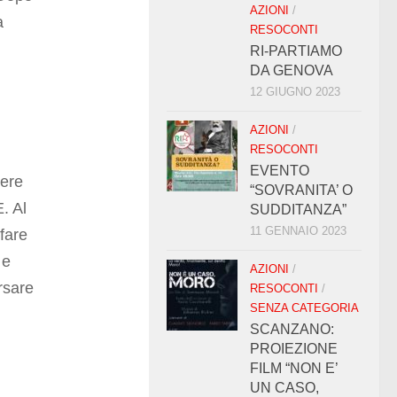
AZIONI
/
a
RESOCONTI
RI-PARTIAMO
DA GENOVA
12 GIUGNO 2023
AZIONI
/
RESOCONTI
EVENTO
nere
“SOVRANITA’ O
E. Al
SUDDITANZA”
11 GENNAIO 2023
fare
 e
AZIONI
/
rsare
RESOCONTI
/
SENZA CATEGORIA
SCANZANO:
PROIEZIONE
FILM “NON E’
UN CASO,