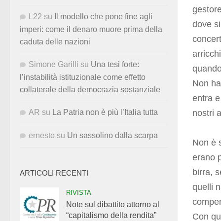
gestore
L22
su
Il modello che pone fine agli
dove si
imperi: come il denaro muore prima della
concert
caduta delle nazioni
arricch
Simone Garilli
su
Una tesi forte:
quando 
l’instabilità istituzionale come effetto
Non han
collaterale della democrazia sostanziale
entra e 
nostri 
AR
su
La Patria non è più l’Italia tutta
ernesto
su
Un sassolino dalla scarpa
Non è s
erano 
birra, 
ARTICOLI RECENTI
quelli
RIVISTA
compen
Note sul dibattito attorno al
“capitalismo della rendita”
Con que