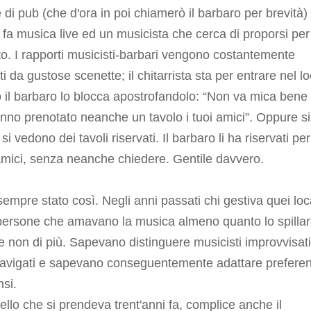
 di pub (che d'ora in poi chiamerò il barbaro per brevità)
 fa musica live ed un musicista che cerca di proporsi per
o. I rapporti musicisti-barbari vengono costantemente
iti da gustose scenette; il chitarrista sta per entrare nel l
il barbaro lo blocca apostrofandolo: “Non va mica bene
no prenotato neanche un tavolo i tuoi amici”. Oppure si
si vedono dei tavoli riservati. Il barbaro li ha riservati per
amici, senza neanche chiedere. Gentile davvero.
empre stato così. Negli anni passati chi gestiva quei loc
persone che amavano la musica almeno quanto lo spilla
se non di più. Sapevano distinguere musicisti improvvisat
 navigati e sapevano conseguentemente adattare prefere
si.
llo che si prendeva trent'anni fa, complice anche il