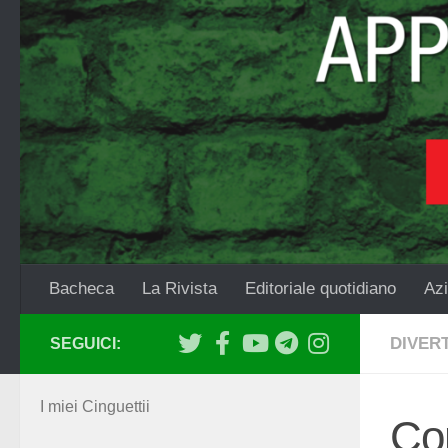
Salta al contenuto
Bacheca
La Rivista
Editoriale quotidiano
Azi
DIVER
SEGUICI:
I miei Cinguettii
Co