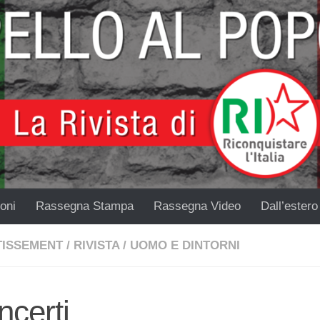
oni
Rassegna Stampa
Rassegna Video
Dall’estero
TISSEMENT
/
RIVISTA
/
UOMO E DINTORNI
ncerti