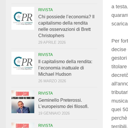
a testa
RIVISTA
quarant
Chi possiede l’economia? Il
capitalismo della rendita
scarica
nelle osservazioni di Brett
Christophers
Per for
29 APRILE 2026
decise 
RIVISTA
gestori
Il capitalismo della rendita:
titolar
l’economia inattuale di
Michael Hudson
decret
26 MARZO 2026
all'ann
tributa
RIVISTA
Geminello Preterossi.
musical
L’europeismo dei filosofi.
quei 5
19 GENNAIO 2026
perchè 
RIVISTA
terribi