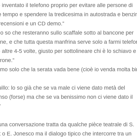
inventato il telefono proprio per evitare alle persone di
 tempo e spendere la tredicesima in autostrada e benzi
 recensioni e un CD demo.”
lo so che resteranno sullo scaffale sotto al bancone per
ne, e che tutta questa manfrina serve solo a farmi telef
altre 4-5 volte, giusto per sottolineare chi è lo schiavo e
drone.”
mo solo che la serata vada bene (cioè io venda molta bir
illo: lo so già che se va male ci viene dato metà del
o (forse) ma che se va benissimo non ci viene dato il
”
na conversazione tratta da qualche pièce teatrale di S.
 o E. Jonesco ma il dialogo tipico che intercorre tra un