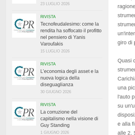
23 LUGLIO 2026
ragione
strumen
RIVISTA
strume
Tecnofeudalesimo: come la
rendita ha soffocato il profitto
un'inte
nel pensiero di Yanis
giro di
Varoufakis
15 LUGLIO 2026
Quasi q
RIVISTA
strume
L’economia degli asset e la
nuova logica della
Carichi
diseguaglianza
una pic
30 GIUGNO 2026
l'auto p
RIVISTA
su un'
La corruzione del
disposi
capitalismo nella visione di
e alla 
Guy Standing
alle 2.
1 GIUGNO 2026