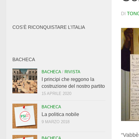
DI
TON
COS'È RICONQUISTARE L'ITALIA
BACHECA
BACHECA
/
RIVISTA
I principi che reggono la
costruzione del nostro partito
15 APRILE 2020
BACHECA
La politica nobile
9 MARZO 2018
“Vabbè,
BACHECA