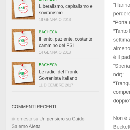
“Hanno 
Liberalismo, capitalismo e
sovranismo
perdere
18 GENNAIO 2018
“Porta
“Tanto 
BACHECA
Il lento, paziente, costante
settima
cammino del FSI
almeno 
14 GENNAIO 2018
è il pa
BACHECA
“Speria
Le radici del Fronte
ndr)”
Sovranista Italiano
“Tranqu
11 DICEMBRE 2017
compens
doppio
COMMENTI RECENTI
Non è u
ernesto
su
Un pensiero su Guido
Beckett
Salerno Aletta