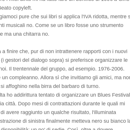
Beato copyleft.
iamoci pure che sui libri si applica l'IVA ridotta, mentre s
ti musicali no. Come se un libro fosse uno strumento
le ma una chitarra no.
 a finire che, pur di non intrattenere rapporti con i nuovi
 (i gestori del dialogo sopra) si preferisce organizzare le
noi. Il trentennale del gruppo, ad esempio. 1976-2006.
un compleanno. Allora sì che invitiamo gli amici, ma no
si affoghino nella birra del barbaro di turno.
ta ho addirittura tentato di organizzare un Blues Festival
ia città. Dopo mesi di contrattazioni durante le quali mi
di avere raggiunto un qualche risultato, l'illuminata
trazione di sinistra finalmente metteva nero su bianco l
 disponibilità: un po' di sedie. Così, oltre a dovere