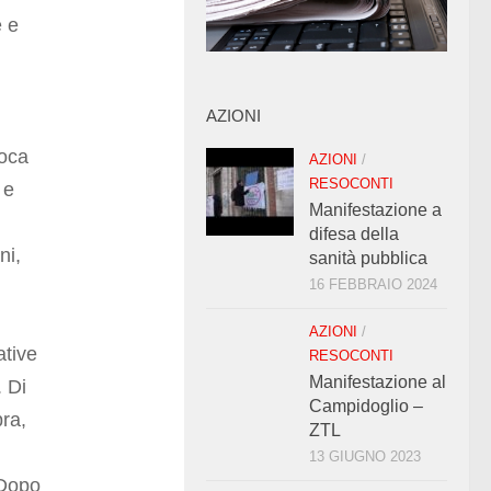
e e
AZIONI
poca
AZIONI
/
RESOCONTI
 e
Manifestazione a
difesa della
ni,
sanità pubblica
16 FEBBRAIO 2024
AZIONI
/
ative
RESOCONTI
Manifestazione al
. Di
Campidoglio –
ra,
ZTL
13 GIUGNO 2023
 Dopo