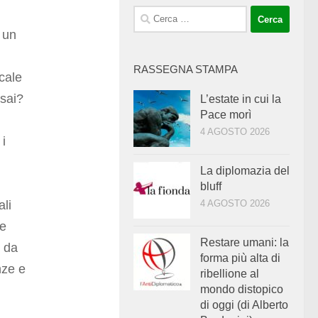
Ricerca
per:
 un
RASSEGNA STAMPA
ocale
 sai?
L’estate in cui la
Pace morì
4 AGOSTO 2026
 i
La diplomazia del
bluff
ali
4 AGOSTO 2026
re
Restare umani: la
i da
forma più alta di
nze e
ribellione al
mondo distopico
di oggi (di Alberto