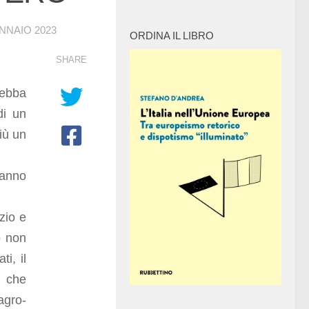
NNAIO 2023
ORDINA IL LIBRO
SHARE
debba
di un
iù un
anno
zio e
o non
i, il
o che
agro-