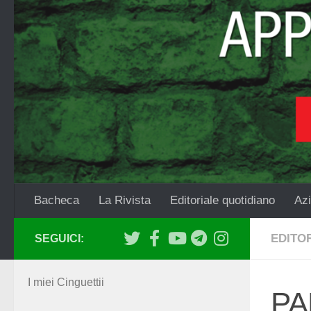
Salta al contenuto
Bacheca
La Rivista
Editoriale quotidiano
Azi
EDITO
SEGUICI:
I miei Cinguettii
PA