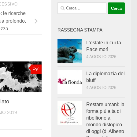
CESSIVO
Ricerca
 le ricerche
per:
ua profondo,
ezza
RASSEGNA STAMPA
L’estate in cui la
Pace morì
4 AGOSTO 2026
0
La diplomazia del
bluff
4 AGOSTO 2026
iato
Restare umani: la
forma più alta di
IO 2019
ribellione al
mondo distopico
di oggi (di Alberto