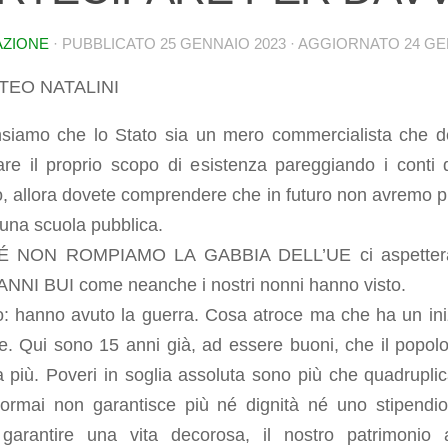
AZIONE
· PUBBLICATO
25 GENNAIO 2023
· AGGIORNATO
24 GE
TTEO NATALINI
siamo che lo Stato sia un mero commercialista che 
are il proprio scopo di esistenza pareggiando i conti 
o, allora dovete comprendere che in futuro non avremo p
una scuola pubblica.
É NON ROMPIAMO LA GABBIA DELL’UE ci aspetter
NNI BUI come neanche i nostri nonni hanno visto.
o: hanno avuto la guerra. Cosa atroce ma che ha un ini
e. Qui sono 15 anni già, ad essere buoni, che il popol
a più. Poveri in soglia assoluta sono più che quadruplicat
 ormai non garantisce più né dignità né uno stipendi
garantire una vita decorosa, il nostro patrimonio 