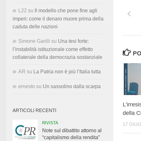
L22
su
Il modello che pone fine agli
imperi: come il denaro muore prima della
caduta delle nazioni
Simone Garilli
su
Una tesi forte:
l’instabilità istituzionale come effetto
PO
collaterale della democrazia sostanziale
AR
su
La Patria non è più l’Italia tutta
ernesto
su
Un sassolino dalla scarpa
L’irres
ARTICOLI RECENTI
della C
RIVISTA
17 GIU
Note sul dibattito attorno al
“capitalismo della rendita”