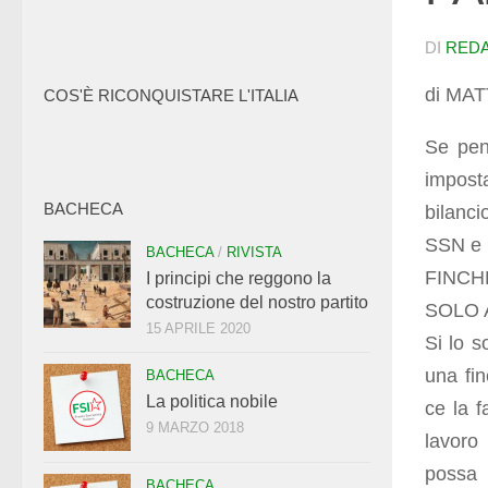
DI
RED
di MA
COS'È RICONQUISTARE L'ITALIA
Se pen
impost
BACHECA
bilanci
SSN e 
BACHECA
/
RIVISTA
FINCH
I principi che reggono la
costruzione del nostro partito
SOLO A
15 APRILE 2020
Si lo s
una fin
BACHECA
La politica nobile
ce la f
9 MARZO 2018
lavoro
possa 
BACHECA