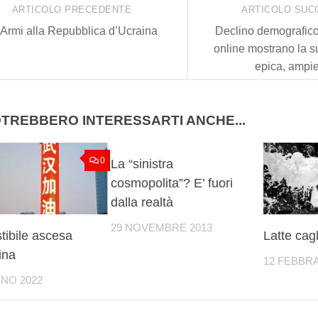
ARTICOLO PRECEDENTE
ARTICOLO SUC
Armi alla Repubblica d’Ucraina
Declino demografico:
online mostrano la s
epica, ampi
TREBBERO INTERESSARTI ANCHE...
0
21
La “sinistra
cosmopolita”? E’ fuori
dalla realtà
29 NOVEMBRE 2013
istibile ascesa
Latte cagl
ina
12 FEBBRA
GNO 2022