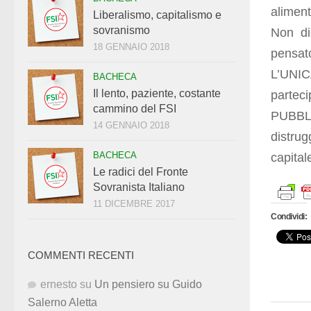
aliment
Liberalismo, capitalismo e
sovranismo
Non di
18 GENNAIO 2018
pensato
L’UNI
BACHECA
Il lento, paziente, costante
parte
cammino del FSI
PUBBLI
14 GENNAIO 2018
distrug
BACHECA
capital
Le radici del Fronte
Sovranista Italiano
11 DICEMBRE 2017
Condividi:
COMMENTI RECENTI
ernesto
su
Un pensiero su Guido
Salerno Aletta