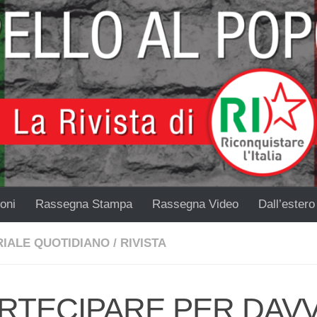
oni
Rassegna Stampa
Rassegna Video
Dall’estero
RIALE QUOTIDIANO
/
RIVISTA
RTECIPARE PER DAV