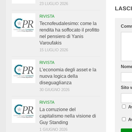
23 LUGLIO 2026
LASC
RIVISTA
Tecnofeudalesimo: come la
Com
rendita ha soffocato il profitto
nel pensiero di Yanis
Varoufakis
15 LUGLIO 2026
RIVISTA
Nom
L’economia degli asset e la
nuova logica della
diseguaglianza
Sito
30 GIUGNO 2026
RIVISTA
A
La corruzione del
capitalismo nella visione di
A
Guy Standing
1 GIUGNO 2026