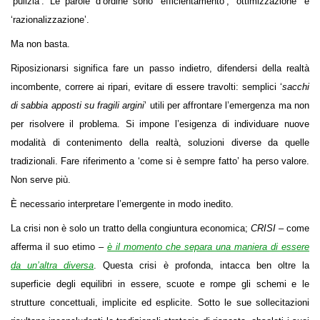
‘pulizia’. Le parole d’ordine sono ‘efficientamento’, ‘ottimizzazione’ e
‘razionalizzazione’.
Ma non basta.
Riposizionarsi significa fare un passo indietro, difendersi della realtà
incombente, correre ai ripari, evitare di essere travolti: semplici ‘
sacchi
di sabbia apposti su fragili argini
’ utili per affrontare l’emergenza ma non
per risolvere il problema. Si impone l’esigenza di individuare nuove
modalità di contenimento della realtà, soluzioni diverse da quelle
tradizionali. Fare riferimento a ‘come si è sempre fatto’ ha perso valore.
Non serve più.
È necessario interpretare l’emergente in modo inedito.
La crisi non è solo un tratto della congiuntura economica;
CRISI
– come
afferma il suo etimo –
è il momento che separa una maniera di essere
da un’altra diversa
. Questa crisi è profonda, intacca ben oltre la
superficie degli equilibri in essere, scuote e rompe gli schemi e le
strutture concettuali, implicite ed esplicite. Sotto le sue sollecitazioni