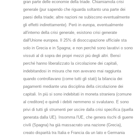
gran parte delle economie della triade. Chiamiamola crisi
generale (pur sapendo che riguarda soltanto una parte dei
paesi della triade; altre nazioni ne subiscono eventualmente
gli effetti indirettamente). Però in europa, eventualmente
all'interno della crisi generale, esistono crisi generate
dall'Unione europea. Il 25% di disoccupazione ufficiale sta
solo in Grecia e in Spagna; e non perché sono lavativi o sono
vissuti al di sopra dei propri mezzi più degli altri. Bensì
perché hanno liberalizzato la circolazione dei capitali,
indebitandosi in misura che non avevano mai raggiunta
quando controllavano (come tutti gli stati) la bilancia dei
pagamenti mediante una disciplina della circolazione dei
capitali. In più si sono indebitati in moneta straniera (comune
al creditore) e quindi i debiti nemmeno si svalutano. E sono
privi di tutti gli strumenti per uscire dalla crisi specifica (quella
generata dalla UE). Insomma l'UE, che genera rischi di guerre
civili (Spagna) ha già massacrato una nazione (Grecia),
creato disparità tra Italia e Francia da un lato e Germania