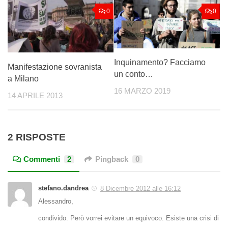
0
0
Inquinamento? Facciamo
Manifestazione sovranista
un conto…
a Milano
16 MARZO 2019
14 APRILE 2013
2 RISPOSTE
Commenti
2
Pingback
0
stefano.dandrea
8 Dicembre 2012 alle 16:12
Alessandro,
condivido. Però vorrei evitare un equivoco. Esiste una crisi di