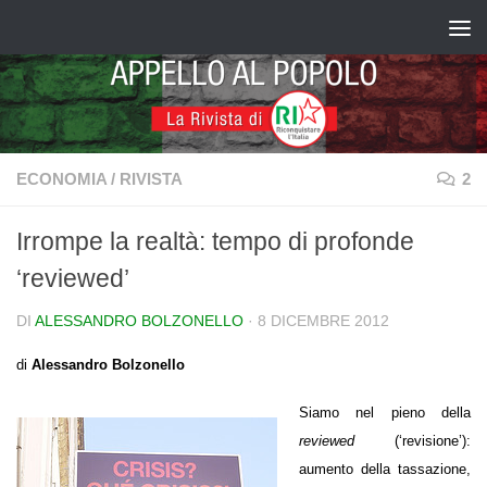
Salta al contenuto
ECONOMIA
/
RIVISTA
2
Irrompe la realtà: tempo di profonde
‘reviewed’
DI
ALESSANDRO BOLZONELLO
·
8 DICEMBRE 2012
di
Alessandro Bolzonello
Siamo nel pieno della
reviewed
(‘revisione’):
aumento della tassazione,