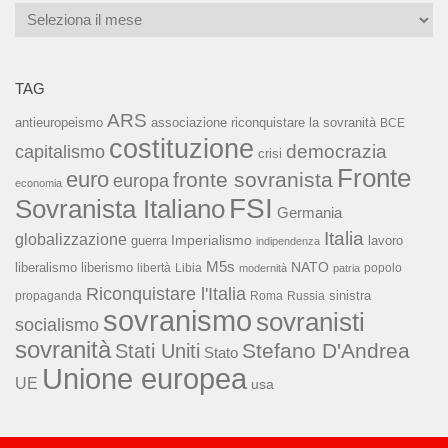
Archivi
TAG
ARS
associazione riconquistare la sovranità
antieuropeismo
BCE
costituzione
capitalismo
democrazia
crisi
Fronte
euro
fronte sovranista
europa
economia
FSI
Sovranista Italiano
Germania
Italia
globalizzazione
Imperialismo
lavoro
guerra
indipendenza
M5s
NATO
liberalismo
liberismo
libertà
Libia
popolo
modernità
patria
Riconquistare l'Italia
sinistra
propaganda
Roma
Russia
sovranismo
sovranisti
socialismo
sovranità
Stefano D'Andrea
Stati Uniti
Stato
Unione europea
UE
usa