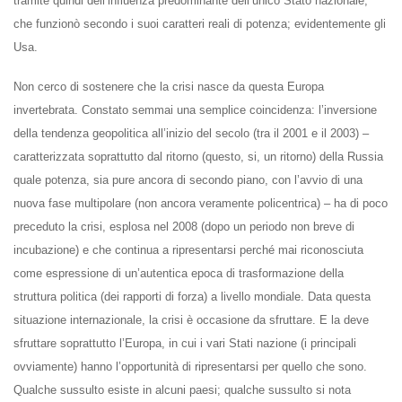
tramite quindi dell’influenza predominante dell’unico Stato nazionale,
che funzionò secondo i suoi caratteri reali di potenza; evidentemente gli
Usa.
Non cerco di sostenere che la crisi nasce da questa Europa
invertebrata. Constato semmai una semplice coincidenza: l’inversione
della tendenza geopolitica all’inizio del secolo (tra il 2001 e il 2003) –
caratterizzata soprattutto dal ritorno (questo, si, un ritorno) della Russia
quale potenza, sia pure ancora di secondo piano, con l’avvio di una
nuova fase multipolare (non ancora veramente policentrica) – ha di poco
preceduto la crisi, esplosa nel 2008 (dopo un periodo non breve di
incubazione) e che continua a ripresentarsi perché mai riconosciuta
come espressione di un’autentica epoca di trasformazione della
struttura politica (dei rapporti di forza) a livello mondiale. Data questa
situazione internazionale, la crisi è occasione da sfruttare. E la deve
sfruttare soprattutto l’Europa, in cui i vari Stati nazione (i principali
ovviamente) hanno l’opportunità di ripresentarsi per quello che sono.
Qualche sussulto esiste in alcuni paesi; qualche sussulto si nota