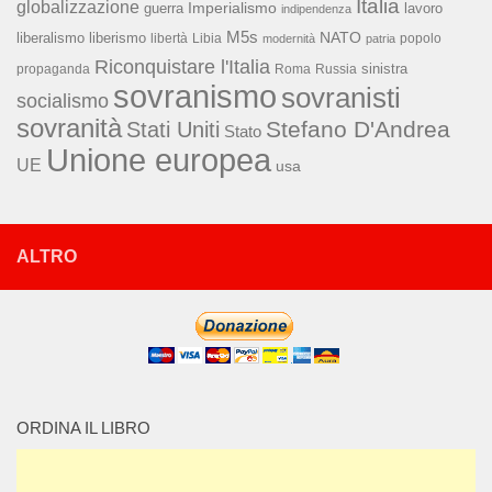
Italia
globalizzazione
Imperialismo
lavoro
guerra
indipendenza
M5s
NATO
liberalismo
liberismo
libertà
Libia
popolo
modernità
patria
Riconquistare l'Italia
sinistra
propaganda
Roma
Russia
sovranismo
sovranisti
socialismo
sovranità
Stefano D'Andrea
Stati Uniti
Stato
Unione europea
UE
usa
ALTRO
ORDINA IL LIBRO