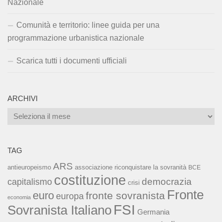
Nazionale
Comunità e territorio: linee guida per una
programmazione urbanistica nazionale
Scarica tutti i documenti ufficiali
ARCHIVI
Archivi
TAG
ARS
associazione riconquistare la sovranità
antieuropeismo
BCE
costituzione
capitalismo
democrazia
crisi
Fronte
euro
fronte sovranista
europa
economia
FSI
Sovranista Italiano
Germania