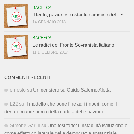
BACHECA
Il lento, paziente, costante cammino del FSI
14 GENNAIO 2018
BACHECA
Le radici del Fronte Sovranista Italiano
11 DICEMBRE 2017
COMMENTI RECENTI
ernesto
su
Un pensiero su Guido Salerno Aletta
L22
su
Il modello che pone fine agli imperi: come il
denaro muore prima della caduta delle nazioni
Simone Garilli
su
Una tesi forte: l’instabilità istituzionale
come effetto collaterale della democrazia sostanziale