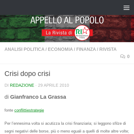
Salta al contenuto
ANALISI POLITICA
/
ECONOMIA
/
FINANZA
/
RIVISTA
0
Crisi dopo crisi
DI
REDAZIONE
·
29 APRILE 2010
di
Gianfranco La Grassa
fonte
conflittiestrategie
Per l’ennesima volta si acutizza la crisi finanziaria; si leggono sfilze di
segni negativi delle borse, più o meno eguali a quelli di molte altre volte;