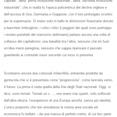
capitale”, della “prima rivoluzione industriale”, della “seconda rivoluzione
industriale”, che in realtà fu l’epoca policentrica del declino inglese e
dell’ascesa di Usa, Germania e Giappone, con il loro prolungato scontro
per la supremazia. Si tirano solo in ballo le disfunzioni finanziarie dovute
a banchieri imbroglioni; i critici critici (i peggiori dei quali sono purtroppo
i residui putrefatti del marxismo dottrinario) parlano ancora una volta di
collasso del capitalismo; una banalità tira l’altra, nessuno che tiri fuori
un’idea meno peregrina, nessuno che sappia ripensare il passato
guardando ai connotati nuovi secondo cui esso si presenta.
Scontiamo ancora due colossali imbecillità, entrambe prodotte da
gentucola che si è presentata come “progressista”, come lanciata verso
il futuro. La prima è stata quella della fine degli Stati nazionali. Oggi, si
dice, sono tornati. Tornati un c….; non erano mai spariti, solo soffocati
dall’altra idiozia: l’europeismo di una Europa amorfa, senza più identità.
L’unico proposito che non annullasse la nostra area sociale ed
economica fu bollato – da una massa di perfetti cretini, di cui feci parte