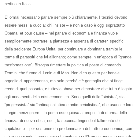
perfino in Italia.
E’ ormai necessario parlare sempre più chiaramente. I tecnici devono
essere messi a cuccia; chi insiste – e non a caso è oggi soprattutto
Obama; et pour cause – nel parlare di economia e finanza vuole
semplicemente protrarre la piattezza e assenza di caratteri specifici
della sedicente Europa Unita, per continuare a dominarla tramite le
torme di parassiti che ivi allignano; come sempre in un’epoca di “grande
trasformazione”. Bisogna rimettere la politica al posto di comando.
Termini che furono di Lenin e di Mao. Non dico questo per banale
orgoglio di appartenenza, ma solo perché c’è gentaglia che si finge
erede di quel passato, e tuttavia sbava per dimostrare che tutto è legato
agli andamenti della crisi economica. Sono quelli della “sinistra”, sia
“progressista” sia “anticapitalistica e antimperialistica”, che usano le loro
liturgie menzognere – la prima ossequiosa ai propositi di riforma della
finanza, di nuova etica, ecc., la seconda fingendo il fallimento del
capitalismo – per sostenere la predominanza del fattore economico, con
ciò appoggiando il predominio statunitense sull’Europa anonima priva di