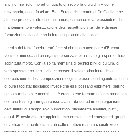
anch’io, ma solo fino ad un quarto di secolo fa o giù di lì – come
reazionaria, quasi fascista. Era l’Europa delle patrie di De Gaulle, che
almeno prendeva atto che l’unità europea non doveva prescindere dal
mantenimento e valorizzazione degli aspetti più vitali delle diverse
formazioni nazionali, con la loro lunga storia alle spalle.
Il crollo del falso “socialismo” fece si che una nuova parte d’Europa
venisse annessa ad un organismo senza storia e nato già spento, forse
addirittura morto. Con la solita mentalità di tecnici privi di cultura, di
vero spessore politico – che riconosce il valore stimolante della
competizione e della composizione degli interessi, non fingendo un’unità
di pura facciata; lasciando invece che essi possano esprimersi perfino
nei loro toni a volte accesi – si è creduto che formare un’area monetaria
comune fosse già un gran passo avanti, da corredare con organismi
detti unitari di stampo solo burocratico, pienamente anonimi, piatti,
ottusi. E’ ovvio che tale appiattimento consentisse l’emergere di gruppi
di vertice totalmente distaccati dalle effettive realtà nazionali, vero