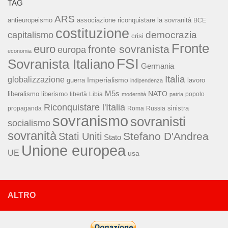
TAG
ARS
associazione riconquistare la sovranità
antieuropeismo
BCE
costituzione
capitalismo
democrazia
crisi
Fronte
euro
fronte sovranista
europa
economia
FSI
Sovranista Italiano
Germania
Italia
globalizzazione
Imperialismo
lavoro
guerra
indipendenza
M5s
NATO
liberalismo
liberismo
libertà
Libia
popolo
modernità
patria
Riconquistare l'Italia
sinistra
propaganda
Roma
Russia
sovranismo
sovranisti
socialismo
sovranità
Stefano D'Andrea
Stati Uniti
Stato
Unione europea
UE
usa
ALTRO