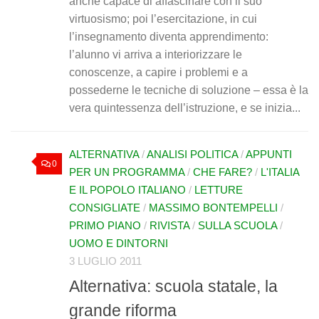
anche capace di affascinare con il suo
virtuosismo; poi l’esercitazione, in cui
l’insegnamento diventa apprendimento:
l’alunno vi arriva a interiorizzare le
conoscenze, a capire i problemi e a
possederne le tecniche di soluzione – essa è la
vera quintessenza dell’istruzione, e se inizia...
ALTERNATIVA
/
ANALISI POLITICA
/
APPUNTI
0
PER UN PROGRAMMA
/
CHE FARE?
/
L'ITALIA
E IL POPOLO ITALIANO
/
LETTURE
CONSIGLIATE
/
MASSIMO BONTEMPELLI
/
PRIMO PIANO
/
RIVISTA
/
SULLA SCUOLA
/
UOMO E DINTORNI
3 LUGLIO 2011
Alternativa: scuola statale, la
grande riforma