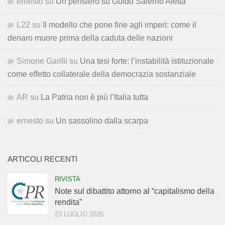
ernesto
su
Un pensiero su Guido Salerno Aletta
L22
su
Il modello che pone fine agli imperi: come il
denaro muore prima della caduta delle nazioni
Simone Garilli
su
Una tesi forte: l’instabilità istituzionale
come effetto collaterale della democrazia sostanziale
AR
su
La Patria non è più l’Italia tutta
ernesto
su
Un sassolino dalla scarpa
ARTICOLI RECENTI
RIVISTA
Note sul dibattito attorno al “capitalismo della
rendita”
23 LUGLIO 2026