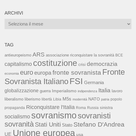
ARCHIVI
Archivi
TAG
ARS
associazione riconquistare la sovranità
antieuropeismo
BCE
costituzione
capitalismo
democrazia
crisi
Fronte
euro
fronte sovranista
europa
economia
FSI
Sovranista Italiano
Germania
Italia
globalizzazione
Imperialismo
lavoro
guerra
indipendenza
M5s
NATO
liberalismo
liberismo
libertà
Libia
popolo
modernità
patria
Riconquistare l'Italia
sinistra
propaganda
Roma
Russia
sovranismo
sovranisti
socialismo
sovranità
Stefano D'Andrea
Stati Uniti
Stato
Unione europea
UE
usa