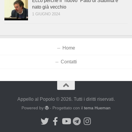
Ecco perché il “nuovo” Patto di Stabilità è
nato già vecchio
1 GIUGNO 2024
Home
Contatti
Appello al Popolo © 2026. Tutti i diritti riservati.
Powered by
- Progettato con il
tema Hueman