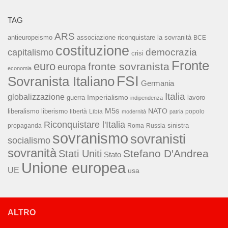
TAG
ARS
associazione riconquistare la sovranità
antieuropeismo
BCE
costituzione
capitalismo
democrazia
crisi
Fronte
euro
fronte sovranista
europa
economia
FSI
Sovranista Italiano
Germania
Italia
globalizzazione
Imperialismo
lavoro
guerra
indipendenza
M5s
NATO
liberalismo
liberismo
libertà
Libia
popolo
modernità
patria
Riconquistare l'Italia
sinistra
propaganda
Roma
Russia
sovranismo
sovranisti
socialismo
sovranità
Stefano D'Andrea
Stati Uniti
Stato
Unione europea
UE
usa
ALTRO