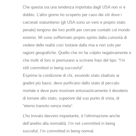
Che questa sia una tendenza importata dagli USA non vi è
dubbio. L’altro giorno ho scoperto per caso dei siti dove i
carcerati statunitensi (gli USA sono un vero e proprio stato
penale) tengono dei loro profili per cercare contatti col mondo
esterno. Mi sono soffermato proprio spinto dalla curiosità di
vedere delle realtà così lontane dalla mia e non solo per
ragioni geografiche. Quello che mi ha colpito negativamente e
che molti di loro si premurano a scrivere frasi del tipo:
“I’m
still committed in being succesful”
.
Esprime la condizione di chi, essendo stato sbattuto ai
gradini più bassi, deve purificarsi dallo stato di peccato
mortale e deve pure mostrare entusiasticamente il desiderio
di tornare allo stato, superiore dal suo punto di vista, di
“eterno transito senza meta”.
L’ho trovato davvero inquietante, è l’eliminazione anche
dell’anelito alla normalità. I’m not committed in being
succeful, I’m committed in being normal.