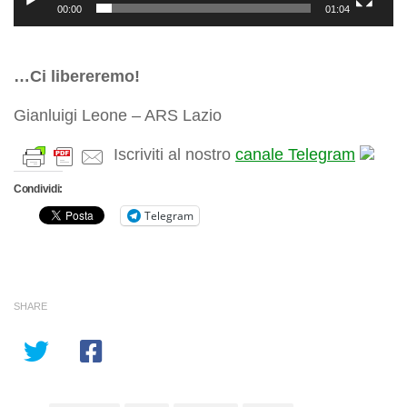
00:00
01:04
…Ci libereremo!
Gianluigi Leone – ARS Lazio
Iscriviti al nostro
canale Telegram
Condividi:
Telegram
SHARE