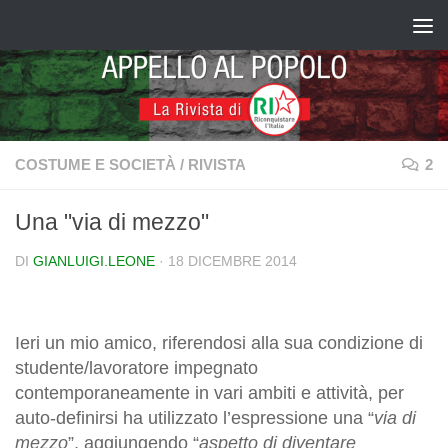
Salta al contenuto
COSTUME E SOCIETÀ
/
RIVISTA
2
Una "via di mezzo"
DI
GIANLUIGI.LEONE
·
18 DICEMBRE 2014
Ieri un mio amico, riferendosi alla sua condizione di
studente/lavoratore impegnato
contemporaneamente in vari ambiti e attività, per
auto-definirsi ha utilizzato l’espressione una “
via di
mezzo
”, aggiungendo “
aspetto di diventare