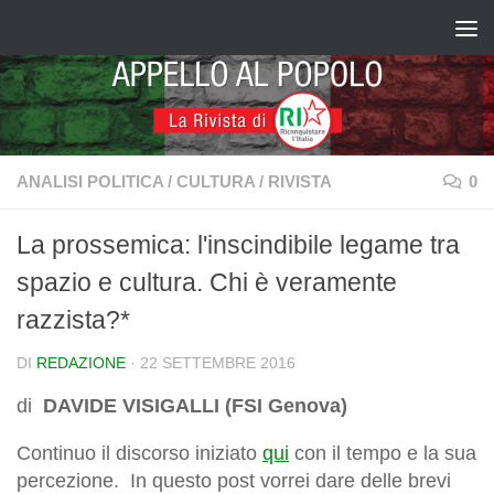
Salta al contenuto
ANALISI POLITICA
/
CULTURA
/
RIVISTA
0
La prossemica: l'inscindibile legame tra
spazio e cultura. Chi è veramente
razzista?*
DI
REDAZIONE
·
22 SETTEMBRE 2016
di
DAVIDE VISIGALLI (FSI Genova)
Continuo il discorso iniziato
qui
con il tempo e la sua
percezione. In questo post vorrei dare delle brevi