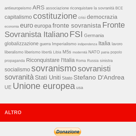
ARS
associazione riconquistare la sovranità
antieuropeismo
BCE
costituzione
capitalismo
democrazia
crisi
Fronte
euro
fronte sovranista
europa
economia
FSI
Sovranista Italiano
Germania
Italia
globalizzazione
Imperialismo
lavoro
guerra
indipendenza
M5s
NATO
liberalismo
liberismo
libertà
Libia
popolo
modernità
patria
Riconquistare l'Italia
sinistra
propaganda
Roma
Russia
sovranismo
sovranisti
socialismo
sovranità
Stefano D'Andrea
Stati Uniti
Stato
Unione europea
UE
usa
ALTRO