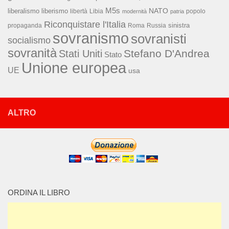
M5s
NATO
liberalismo
liberismo
libertà
Libia
popolo
modernità
patria
Riconquistare l'Italia
sinistra
propaganda
Roma
Russia
sovranismo
sovranisti
socialismo
sovranità
Stefano D'Andrea
Stati Uniti
Stato
Unione europea
UE
usa
ALTRO
ORDINA IL LIBRO