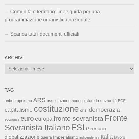
Comunità e territorio: linee guida per una
programmazione urbanistica nazionale
Scarica tutti i documenti ufficiali
ARCHIVI
Archivi
TAG
ARS
associazione riconquistare la sovranità
antieuropeismo
BCE
costituzione
capitalismo
democrazia
crisi
Fronte
euro
fronte sovranista
europa
economia
FSI
Sovranista Italiano
Germania
Italia
globalizzazione
Imperialismo
lavoro
guerra
indipendenza