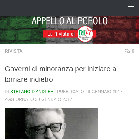
Salta al contenuto
RIVISTA
0
Governi di minoranza per iniziare a
tornare indietro
DI
STEFANO D'ANDREA
· PUBBLICATO
29 GENNAIO 2017
·
AGGIORNATO
30 GENNAIO 2017