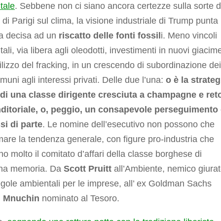
tale
. Sebbene non ci siano ancora certezze sulla sorte d
 di Parigi sul clima, la visione industriale di Trump punta 
a decisa ad un
riscatto delle fonti fossil
i. Meno vincoli
ali, via libera agli oleodotti, investimenti in nuovi giacime
tilizzo del fracking, in un crescendo di subordinazione dei
muni agli interessi privati. Delle due l’una:
o è la strateg
di una classe dirigente cresciuta a champagne e ret
ditoriale, o, peggio, un consapevole perseguimento 
si di parte
. Le nomine dell’esecutivo non possono che
are la tendenza generale, con figure pro-industria che
no molto il comitato d’affari della classe borghese di
na memoria. Da
Scott Pruitt
all’Ambiente, nemico giura
egole ambientali per le imprese, all’ ex Goldman Sachs
n Mnuchin
nominato al Tesoro.