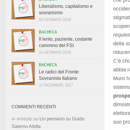
che pro
Liberalismo, capitalismo e
occiden
sovranismo
stigmat
18 GENNAIO 2018
scoperc
BACHECA
requie
Il lento, paziente, costante
della s
cammino del FSI
riducen
14 GENNAIO 2018
C’è chi
BACHECA
abbia r
Le radici del Fronte
Muro ha
Sovranista Italiano
11 DICEMBRE 2017
sistema
prospe
dimostr
COMMENTI RECENTI
elettor
ernesto
su
Un pensiero su Guido
suo pr
Salerno Aletta