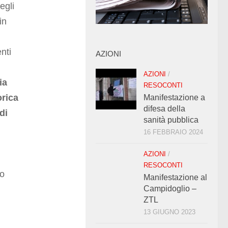
egli
in
nti
AZIONI
AZIONI
/
ia
RESOCONTI
orica
Manifestazione a
difesa della
di
sanità pubblica
16 FEBBRAIO 2024
AZIONI
/
RESOCONTI
to
Manifestazione al
Campidoglio –
ZTL
13 GIUGNO 2023