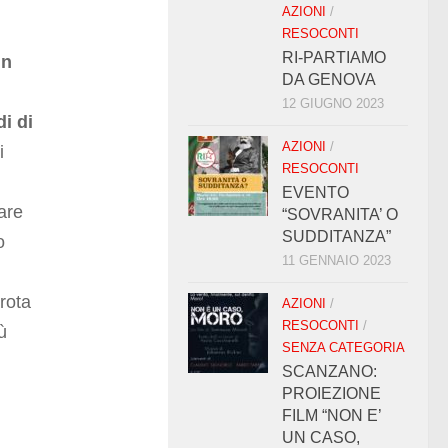
AZIONI
/
RESOCONTI
RI-PARTIAMO
un
DA GENOVA
12 GIUGNO 2023
di di
AZIONI
/
i
RESOCONTI
EVENTO
zare
“SOVRANITA’ O
SUDDITANZA”
o
11 GENNAIO 2023
arota
AZIONI
/
RESOCONTI
/
ù
SENZA CATEGORIA
SCANZANO:
PROIEZIONE
FILM “NON E’
UN CASO,