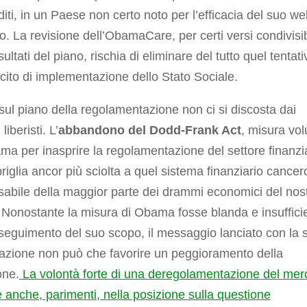
diti, in un Paese non certo noto per l’efficacia del suo we
o. La revisione dell’ObamaCare, per certi versi condivisib
risultati del piano, rischia di eliminare del tutto quel tentati
cito di implementazione dello Stato Sociale.
ul piano della regolamentazione non ci si discosta dai
liberisti. L’
abbandono del Dodd-Frank Act
, misura vol
a per inasprire la regolamentazione del settore finanzia
briglia ancor più sciolta a quel sistema finanziario cance
abile della maggior parte dei drammi economici del nos
Nonostante la misura di Obama fosse blanda e insuffici
seguimento del suo scopo, il messaggio lanciato con la 
azione non può che favorire un peggioramento della
one.
La volontà forte di una deregolamentazione del mer
anche, parimenti, nella posizione sulla questione