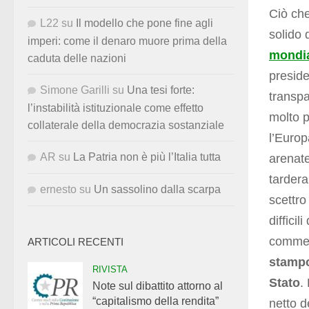
Ciò che
L22
su
Il modello che pone fine agli
solido d
imperi: come il denaro muore prima della
mondia
caduta delle nazioni
preside
Simone Garilli
su
Una tesi forte:
transpa
l’instabilità istituzionale come effetto
molto p
collaterale della democrazia sostanziale
l’Europ
AR
su
La Patria non è più l’Italia tutta
arenate
tardera
ernesto
su
Un sassolino dalla scarpa
scettro
diffici
commer
ARTICOLI RECENTI
stampo
RIVISTA
Stato
.
Note sul dibattito attorno al
“capitalismo della rendita”
netto d