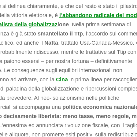
 si delinea chiaramente, e che del resto è stato il pilastr
ella vittoria elettorale, è
l’abbandono radicale del mod
lista della globalizzaz
ione
. Nella prima settimana di
nza è già stato
smantellato il Ttp
, l’accordo sul comme
cifico, ed anche il
Nafta
, trattato Usa-Canada-Messico, 
robabilmente ridiscusso, mentre le trattative sul Ttip con
a paiono essersi – per nostra fortuna – definitivamente
. Le conseguenze sugli equilibri internazionali non
nno ad arrivare, con la
Cina
in prima linea per raccoglier
 di paladina della globalizzazione e ripercussioni comple
li da prevedere. Al neo-isolazionismo nelle politiche
ciali si accompagna una
politica economica nazionale
 decisamente liberista: meno tasse, meno regole, 
 L’ennesima ed annunciata rivoluzione fiscale, con il tagli
elle aliquote, non promette esiti positivi sulla redistribuzi