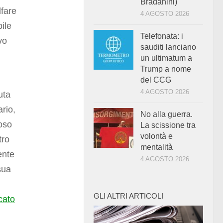
Bradanini)
lfare
4 AGOSTO 2026
ile
Telefonata: i
vo
sauditi lanciano
un ultimatum a
Trump a nome
del CCG
4 AGOSTO 2026
uta
rio,
No alla guerra.
roso
La scissione tra
volontà e
tro
mentalità
ente
4 AGOSTO 2026
sua
GLI ALTRI ARTICOLI
cato