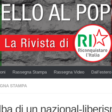
oni
Rassegna Stampa
Rassegna Video
Dall’estero
GNA STAMPA
lba di un nazional-liberi