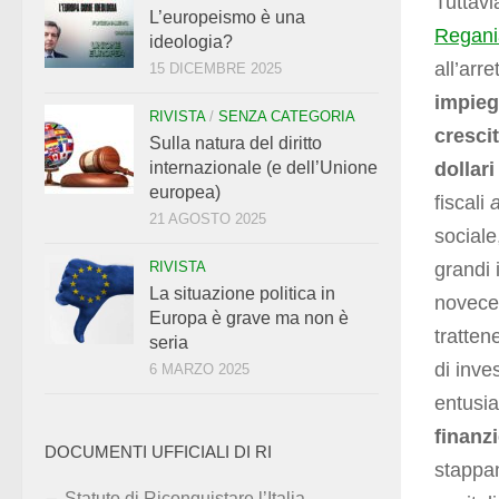
Tuttavi
L’europeismo è una
Regania
ideologia?
all’arr
15 DICEMBRE 2025
impieg
RIVISTA
/
SENZA CATEGORIA
cresci
Sulla natura del diritto
dollari
internazionale (e dell’Unione
europea)
fiscali
21 AGOSTO 2025
sociale
grandi 
RIVISTA
La situazione politica in
novecen
Europa è grave ma non è
tratten
seria
di inve
6 MARZO 2025
entusia
finanzi
DOCUMENTI UFFICIALI DI RI
stappan
Statuto di Riconquistare l’Italia