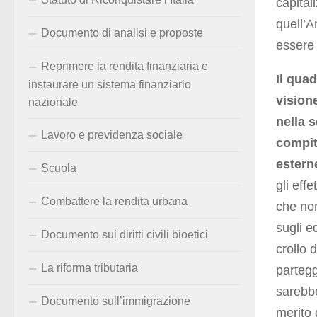
capital
quell’A
Documento di analisi e proposte
essere 
Reprimere la rendita finanziaria e
Il quad
instaurare un sistema finanziario
vision
nazionale
nella 
Lavoro e previdenza sociale
compit
estern
Scuola
gli eff
Combattere la rendita urbana
che no
sugli e
Documento sui diritti civili bioetici
crollo d
La riforma tributaria
partegg
sarebbe
Documento sull’immigrazione
merito 