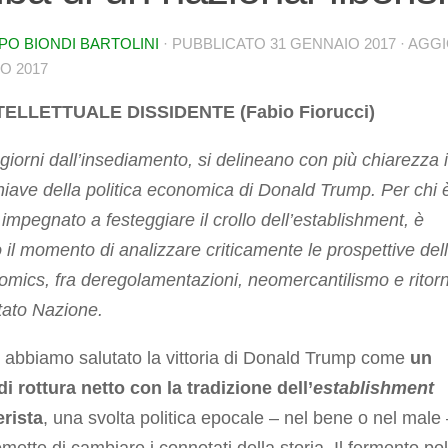
PO BIONDI BARTOLINI
· PUBBLICATO
31 GENNAIO 2017
· AGG
O 2017
TELLETTUALE DISSIDENTE (Fabio Fiorucci)
 giorni dall’insediamento, si delineano con più chiarezza i
hiave della politica economica di Donald Trump. Per chi 
impegnato a festeggiare il crollo dell’establishment, è
o il momento di analizzare criticamente le prospettive del
mics, fra deregolamentazioni, neomercantilismo e ritor
tato Nazione.
i abbiamo salutato la vittoria di Donald Trump come
un
i rottura netto con la tradizione dell’
establishment
erista
, una svolta politica epocale – nel bene o nel male