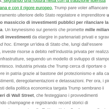
a,
segnando una rottura netta con la tradizione liberista
na e con il rigore europeo,
Trump pare voler affiancare
etramento ulteriore dello Stato regolatore e imprenditore
o massiccio di investimenti pubblici per rilanciare la
ta
. Un keynesismo
sui generis
che promette
mille miliar
 di investimenti
da elargire in partenariati privati e sgrav
ad hoc
. Emerge un’idea di Stato che, lungi dall’essere
, investe risorse a debito nell’industria privata per realiz
infrastrutture, seguendo un modello di sviluppo di stamp
tesco. Industria privata che Trump cerca di riportare o
ere in patria grazie al bastone del protezionismo e alla c
stimenti, deregolamentazioni e detassazioni. Per ora, i pi
sti della politica economica targata Trump sembrano
i
eri di Wall Street
, che festeggiano i provvedimenti
do champagne e registrando record storici di