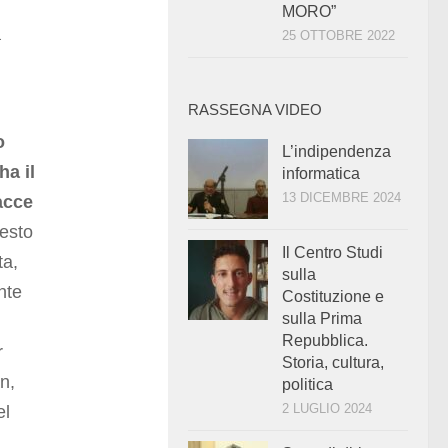
MORO”
a
25 OTTOBRE 2022
RASSEGNA VIDEO
o
L’indipendenza
ha il
informatica
13 DICEMBRE 2024
acce
esto
Il Centro Studi
ta,
sulla
nte
Costituzione e
sulla Prima
Repubblica.
r
Storia, cultura,
n,
politica
2 LUGLIO 2024
el