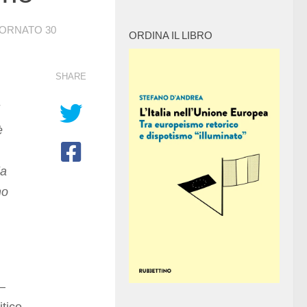
IORNATO
30
ORDINA IL LIBRO
SHARE
è
la
no
 –