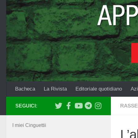
Salta al contenuto
Bacheca
La Rivista
Editoriale quotidiano
Azi
RASSE
SEGUICI:
I miei Cinguettii
L’a