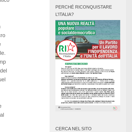
itico
PERCHÉ RICONQUISTARE
L’ITALIA?
n
cro
e
le.
ump
 del
uel
e
al
CERCA NEL SITO