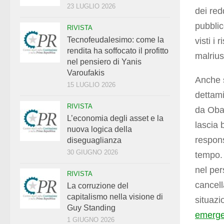
23 LUGLIO 2026
dei red
pubblic
RIVISTA
Tecnofeudalesimo: come la
visti i 
rendita ha soffocato il profitto
malrius
nel pensiero di Yanis
Varoufakis
Anche s
15 LUGLIO 2026
dettami 
RIVISTA
da Obam
L’economia degli asset e la
lascia 
nuova logica della
respons
diseguaglianza
30 GIUGNO 2026
tempo. 
nel per
RIVISTA
cancell
La corruzione del
capitalismo nella visione di
situazi
Guy Standing
emerge 
1 GIUGNO 2026