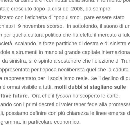
mette di cambiare i connotati della storia. Il fermento pol
tale cresciuto dopo la crisi del 2008, da sempre
izzato con l’etichetta di “populismo”, pare essere stato
hiato il 9 novembre scorso. In sottofondo, il suono di u
m
per quella cultura politica che ha eletto il mercato a ful
ocietà, scalando le forze partitiche di destra e di sinistra 
dole a strumenti in mano al grande capitale internaziona
, da sinistra, si è spinto a sostenere che l’elezione di Tr
appresentato per l’epoca neoliberista quel che la caduta
 rappresentato per il socialismo reale. Se il declino di q
 è ormai visibile a tutti,
molti dubbi si stagliano sulle
ttive future.
Ora che il
tycoon
ha scoperto le carte,
ando con i primi decreti di voler tener fede alla promess
ali, possiamo definire con più chiarezza le linee emerse d
ogramma, in particolare economico.