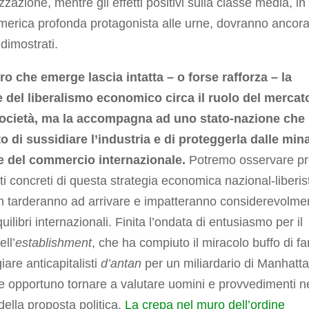
izzazione, mentre gli effetti positivi sulla classe media, in
merica profonda protagonista alle urne, dovranno ancor
dimostrati.
ro che emerge lascia intatta – o forse rafforza – la
e del liberalismo economico circa il ruolo del mercat
società, ma la accompagna ad uno stato-nazione che 
o di sussidiare l’industria e di proteggerla dalle min
e del commercio internazionale.
Potremo osservare pr
etti concreti di questa strategia economica nazional-liberis
n tarderanno ad arrivare e impatteranno considerevolme
quilibri internazionali. Finita l’ondata di entusiasmo per il
ell’
establishment
, che ha compiuto il miracolo buffo di fa
iare anticapitalisti
d’antan
per un miliardario di Manhatta
 opportuno tornare a valutare uomini e provvedimenti n
della proposta politica.
La crepa nel muro dell’ordine