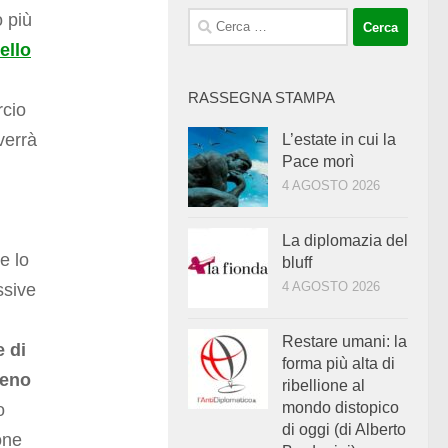
o più
Ricerca
per:
ello
RASSEGNA STAMPA
rcio
verrà
L’estate in cui la
Pace morì
4 AGOSTO 2026
La diplomazia del
e lo
bluff
4 AGOSTO 2026
ssive
Restare umani: la
 di
forma più alta di
meno
ribellione al
mondo distopico
o
di oggi (di Alberto
one