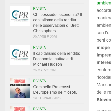
ambien
RIVISTA
accordi
Chi possiede l’economia? Il
manier
capitalismo della rendita
ambient
nelle osservazioni di Brett
Christophers
con l’u
29 APRILE 2026
beni co
miope 
RIVISTA
Il capitalismo della rendita:
impren
l’economia inattuale di
interes
Michael Hudson
conferm
26 MARZO 2026
ricorda
RIVISTA
Marxia
Geminello Preterossi.
delle r
L’europeismo dei filosofi.
19 GENNAIO 2026
Steve
RIVISTA