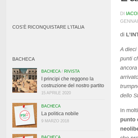
DI
IACO
GENNAI
COS'È RICONQUISTARE L'ITALIA
di
L’IN
A dieci
punti c
BACHECA
ancora 
BACHECA
/
RIVISTA
arrivat
I principi che reggono la
costruzione del nostro partito
trumpno
15 APRILE 2020
dello S
BACHECA
In molt
La politica nobile
punto d
9 MARZO 2018
neolib
BACHECA