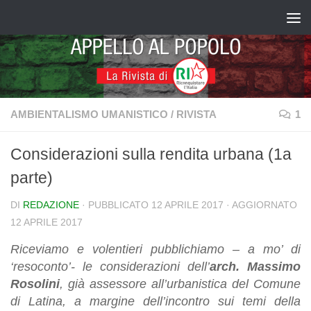
Salta al contenuto
AMBIENTALISMO UMANISTICO
/
RIVISTA
1
Considerazioni sulla rendita urbana (1a
parte)
DI
REDAZIONE
· PUBBLICATO
12 APRILE 2017
· AGGIORNATO
12 APRILE 2017
Riceviamo e volentieri pubblichiamo – a mo’ di
‘resoconto’- le considerazioni dell’
arch. Massimo
Rosolini
, già assessore all’urbanistica del Comune
di Latina, a margine dell’incontro sui temi della