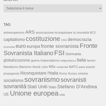
Archivi
TAG
ARS
associazione riconquistare la sovranità
antieuropeismo
BCE
costituzione
capitalismo
democrazia
crisi
Fronte
euro
fronte sovranista
europa
economia
FSI
Sovranista Italiano
Germania
Italia
globalizzazione
Imperialismo
lavoro
guerra
indipendenza
M5s
NATO
liberalismo
liberismo
libertà
Libia
popolo
modernità
patria
Riconquistare l'Italia
sinistra
propaganda
Roma
Russia
sovranismo
sovranisti
socialismo
sovranità
Stefano D'Andrea
Stati Uniti
Stato
Unione europea
UE
usa