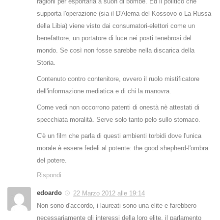
ragioni per esportarla a suon di bombe. Ed il politico che
supporta l'operazione (sia il D'Alema del Kossovo o La Russa
della Libia) viene visto dai consumatori-elettori come un
benefattore, un portatore di luce nei posti tenebrosi del
mondo. Se così non fosse sarebbe nella discarica della
Storia.
Contenuto contro contenitore, ovvero il ruolo mistificatore
dell'informazione mediatica e di chi la manovra.
Come vedi non occorrono patenti di onestà nè attestati di
specchiata moralità. Serve solo tanto pelo sullo stomaco.
C'è un film che parla di questi ambienti torbidi dove l'unica
morale è essere fedeli al potente: the good shepherd-l'ombra
del potere.
Rispondi
edoardo
22 Marzo 2012 alle 19:14
Non sono d'accordo, i laureati sono una elite e farebbero
necessariamente gli interessi della loro elite, il parlamento