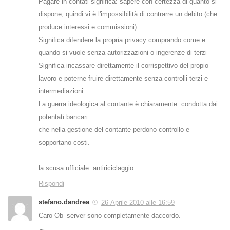
Pagare in contati significa: sapere con certezza di quanto si
dispone, quindi vi è l'impossibilità di contrarre un debito (che
produce interessi e commissioni)
Significa difendere la propria privacy comprando come e
quando si vuole senza autorizzazioni o ingerenze di terzi
Significa incassare direttamente il corrispettivo del propio
lavoro e poterne fruire direttamente senza controlli terzi e
intermediazioni.
La guerra ideologica al contante è chiaramente condotta dai
potentati bancari
che nella gestione del contante perdono controllo e
sopportano costi.
la scusa ufficiale: antiriciclaggio
Rispondi
stefano.dandrea
26 Aprile 2010 alle 16:59
Caro Ob_server sono completamente daccordo.