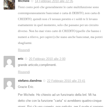
Michele
14 Febbraio 2010 alle 22:35
Tieni conto però che generalmente le carte multifunzione sono
contemporaneamente bancomat e carta di DEBITO, non carta di
CREDITO; quindi non c'è nessun prestito e i soldi te li levano
esattamente in quel momento, solo che passano per un circuito
diverso. Non ho mai visto carte di CREDITO (quelle che hanno i
numeri a rilievo, per capirci) che siano anche bancomat, ma potrei
sbagliarmi.
Rispondi
eric
20 Febbraio 2010 alle 2:00
grande articolo,complimenti.
Rispondi
stefano.dandrea
22 Febbraio 2010 alle 23:41
Grazie Eric.
Per Michele. Ho chiesto ad un funzinario della bnl. Mi ha
detto che con la funzione "carta" si avrebbero quattro-cinque
giorni. Poi c'è uno coperto, non pattuito, per il quale si pagano