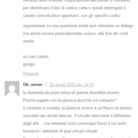
vendita) deve ricevere l'impostazione dell'utente (il cassiere)
per identificare il tipo di codice carta e quindi interrogare il
canale comunicativo opportuno, con gli specifici codici
argomentare su una questione simile può stimolare un dialogo
ma anche essere particolarmente ozioso, alla fine dei conti
sterile.
un caro saluto
giorgio
Rispondi
Ob_server
26 Aprile 2010 alle 16:33
la domanda da porre prima di questa dovrebbe essere:
Perchè pagare con la plastica anzichè col contante?
il contante è moneta, la plastica invece è un flusso di denaro,
veicolato da circuiti bancari. Il circuito bancomat è differente
dagli altri… ma entrambi sono comunque flussi il cui esito
favorisce i detentori di quei circuiti virtuali.