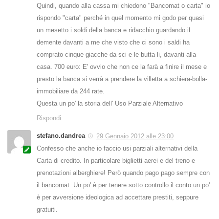
Quindi, quando alla cassa mi chiedono "Bancomat o carta" io
rispondo "carta" perché in quel momento mi godo per quasi
un mesetto i soldi della banca e ridacchio guardando il
demente davanti a me che visto che ci sono i saldi ha
comprato cinque giacche da sci e le butta li, davanti alla
casa. 700 euro: E' ovvio che non ce la farà a finire il mese e
presto la banca si verrà a prendere la villetta a schiera-bolla-
immobiliare da 244 rate.
Questa un po' la storia dell' Uso Parziale Alternativo
Rispondi
stefano.dandrea
29 Gennaio 2012 alle 23:00
Confesso che anche io faccio usi parziali alternativi della
Carta di credito. In particolare biglietti aerei e del treno e
prenotazioni alberghiere! Però quando pago pago sempre con
il bancomat. Un po' è per tenere sotto controllo il conto un po'
è per avversione ideologica ad accettare prestiti, seppure
gratuiti.