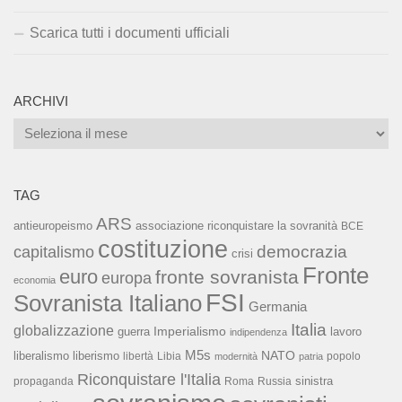
Scarica tutti i documenti ufficiali
ARCHIVI
Archivi
TAG
ARS
associazione riconquistare la sovranità
antieuropeismo
BCE
costituzione
capitalismo
democrazia
crisi
Fronte
euro
fronte sovranista
europa
economia
FSI
Sovranista Italiano
Germania
Italia
globalizzazione
Imperialismo
lavoro
guerra
indipendenza
M5s
NATO
liberalismo
liberismo
libertà
Libia
popolo
modernità
patria
Riconquistare l'Italia
sinistra
propaganda
Roma
Russia