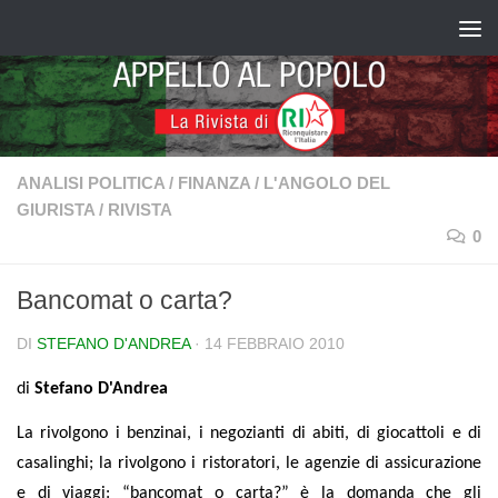
Salta al contenuto
ANALISI POLITICA
/
FINANZA
/
L'ANGOLO DEL
GIURISTA
/
RIVISTA
0
Bancomat o carta?
DI
STEFANO D'ANDREA
·
14 FEBBRAIO 2010
di
Stefano D'Andrea
La rivolgono i benzinai, i negozianti di abiti, di giocattoli e di
casalinghi; la rivolgono i ristoratori, le agenzie di assicurazione
e di viaggi: “bancomat o carta?” è la domanda che gli