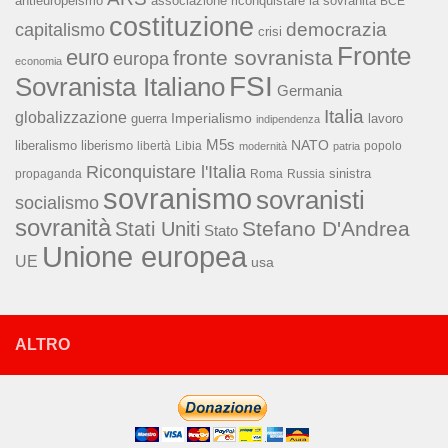
associazione riconquistare la sovranità
antieuropeismo
BCE
costituzione
capitalismo
democrazia
crisi
Fronte
euro
fronte sovranista
europa
economia
FSI
Sovranista Italiano
Germania
Italia
globalizzazione
Imperialismo
lavoro
guerra
indipendenza
M5s
NATO
liberalismo
liberismo
libertà
Libia
popolo
modernità
patria
Riconquistare l'Italia
sinistra
propaganda
Roma
Russia
sovranismo
sovranisti
socialismo
sovranità
Stefano D'Andrea
Stati Uniti
Stato
Unione europea
UE
usa
ALTRO