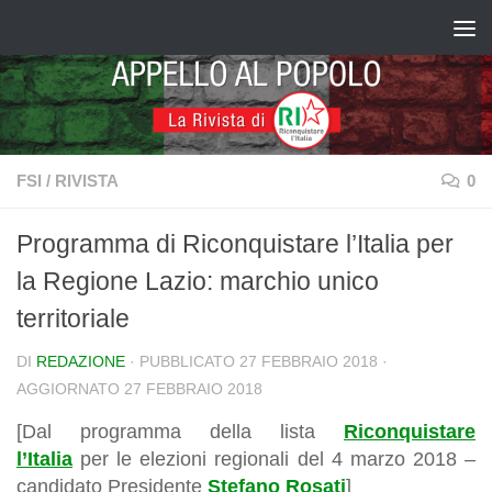
Salta al contenuto
FSI
/
RIVISTA
0
Programma di Riconquistare l’Italia per
la Regione Lazio: marchio unico
territoriale
DI
REDAZIONE
· PUBBLICATO
27 FEBBRAIO 2018
·
AGGIORNATO
27 FEBBRAIO 2018
[Dal programma della lista
Riconquistare
l’Italia
per le elezioni regionali del 4 marzo 2018 –
candidato Presidente
Stefano Rosati
]