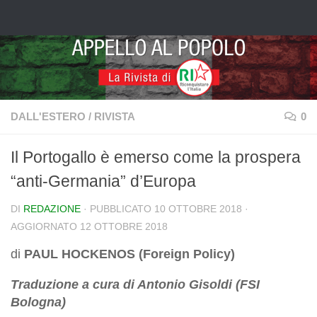
Salta al contenuto
DALL'ESTERO
/
RIVISTA
0
Il Portogallo è emerso come la prospera
“anti-Germania” d’Europa
DI
REDAZIONE
· PUBBLICATO
10 OTTOBRE 2018
·
AGGIORNATO
12 OTTOBRE 2018
di
PAUL HOCKENOS (Foreign Policy)
Traduzione a cura di Antonio Gisoldi (FSI
Bologna)