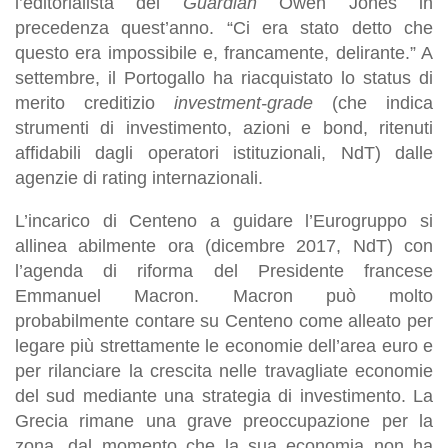
l’editorialista del
Guardian
Owen Jones in
precedenza quest’anno. “Ci era stato detto che
questo era impossibile e, francamente, delirante.” A
settembre, il Portogallo ha riacquistato lo status di
merito creditizio
investment-grade
(che indica
strumenti di investimento, azioni e bond, ritenuti
affidabili dagli operatori istituzionali, NdT) dalle
agenzie di rating internazionali.
L’incarico di Centeno a guidare l’Eurogruppo si
allinea abilmente ora (dicembre 2017, NdT) con
l’agenda di riforma del Presidente francese
Emmanuel Macron. Macron può molto
probabilmente contare su Centeno come alleato per
legare più strettamente le economie dell’area euro e
per rilanciare la crescita nelle travagliate economie
del sud mediante una strategia di investimento. La
Grecia rimane una grave preoccupazione per la
zona, dal momento che la sua economia non ha