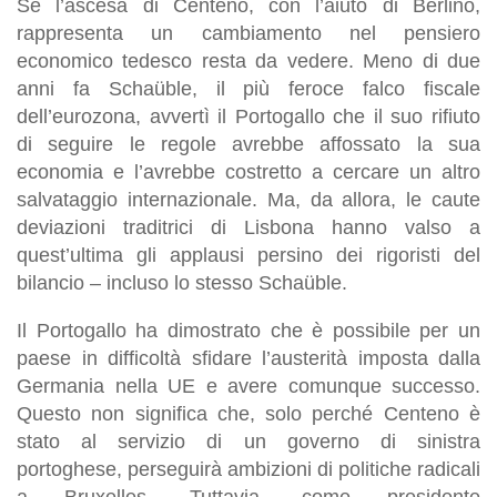
Se l’ascesa di Centeno, con l’aiuto di Berlino,
rappresenta un cambiamento nel pensiero
economico tedesco resta da vedere. Meno di due
anni fa Schaüble, il più feroce falco fiscale
dell’eurozona, avvertì il Portogallo che il suo rifiuto
di seguire le regole avrebbe affossato la sua
economia e l’avrebbe costretto a cercare un altro
salvataggio internazionale. Ma, da allora, le caute
deviazioni traditrici di Lisbona hanno valso a
quest’ultima gli applausi persino dei rigoristi del
bilancio – incluso lo stesso Schaüble.
Il Portogallo ha dimostrato che è possibile per un
paese in difficoltà sfidare l’austerità imposta dalla
Germania nella UE e avere comunque successo.
Questo non significa che, solo perché Centeno è
stato al servizio di un governo di sinistra
portoghese, perseguirà ambizioni di politiche radicali
a Bruxelles. Tuttavia, come presidente