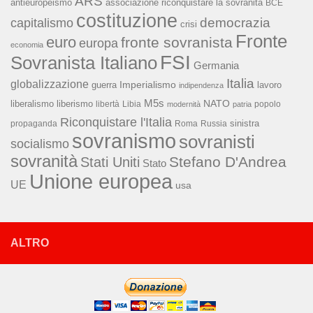
ARS
associazione riconquistare la sovranità
antieuropeismo
BCE
costituzione
capitalismo
democrazia
crisi
Fronte
euro
fronte sovranista
europa
economia
FSI
Sovranista Italiano
Germania
Italia
globalizzazione
Imperialismo
lavoro
guerra
indipendenza
M5s
NATO
liberalismo
liberismo
libertà
Libia
popolo
modernità
patria
Riconquistare l'Italia
sinistra
propaganda
Roma
Russia
sovranismo
sovranisti
socialismo
sovranità
Stefano D'Andrea
Stati Uniti
Stato
Unione europea
UE
usa
ALTRO