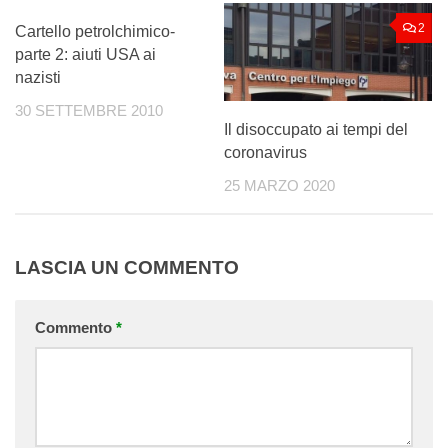
0
2
Cartello petrolchimico-
parte 2: aiuti USA ai
nazisti
30 SETTEMBRE 2010
Il disoccupato ai tempi del
coronavirus
25 MARZO 2020
LASCIA UN COMMENTO
Commento
*