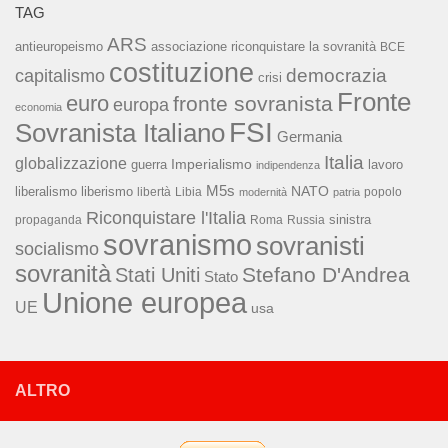
TAG
ARS
associazione riconquistare la sovranità
antieuropeismo
BCE
costituzione
capitalismo
democrazia
crisi
Fronte
euro
fronte sovranista
europa
economia
FSI
Sovranista Italiano
Germania
Italia
globalizzazione
Imperialismo
lavoro
guerra
indipendenza
M5s
NATO
liberalismo
liberismo
libertà
Libia
popolo
modernità
patria
Riconquistare l'Italia
sinistra
propaganda
Roma
Russia
sovranismo
sovranisti
socialismo
sovranità
Stefano D'Andrea
Stati Uniti
Stato
Unione europea
UE
usa
ALTRO