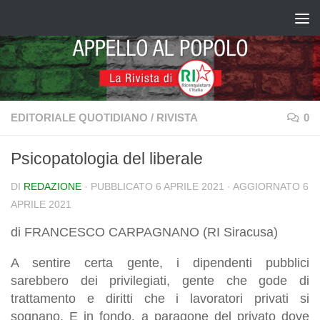
Salta al contenuto
EDITORIALE QUOTIDIANO
/
RIVISTA
0
Psicopatologia del liberale
DI
REDAZIONE
· PUBBLICATO
6 APRILE 2021
· AGGIORNATO
6
APRILE 2021
di FRANCESCO CARPAGNANO (RI Siracusa)
A sentire certa gente, i dipendenti pubblici
sarebbero dei privilegiati, gente che gode di
trattamento e diritti che i lavoratori privati si
sognano. E in fondo, a paragone del privato dove