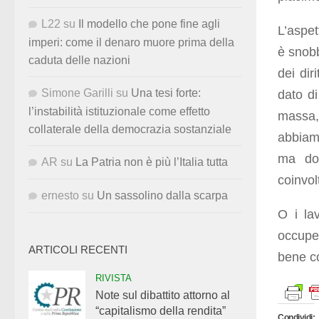
L22
su
Il modello che pone fine agli
L’aspet
imperi: come il denaro muore prima della
è snobb
caduta delle nazioni
dei dir
Simone Garilli
su
Una tesi forte:
dato di
l’instabilità istituzionale come effetto
massa, 
collaterale della democrazia sostanziale
abbiam
ma dop
AR
su
La Patria non è più l’Italia tutta
coinvol
ernesto
su
Un sassolino dalla scarpa
O i lav
occupe
ARTICOLI RECENTI
bene co
RIVISTA
Note sul dibattito attorno al
“capitalismo della rendita”
Condividi: