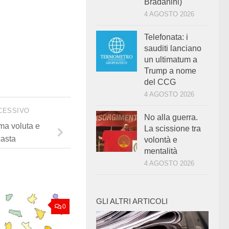
Bradanini)
4 AGOSTO 2026
Telefonata: i
sauditi lanciano
un ultimatum a
Trump a nome
del CCG
4 AGOSTO 2026
CESSIVO
No alla guerra.
rma voluta e
La scissione tra
casta
volontà e
mentalità
4 AGOSTO 2026
GLI ALTRI ARTICOLI
0