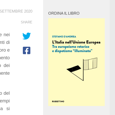
 SETTEMBRE 2020
ORDINA IL LIBRO
SHARE
e nei
ti di
oro e
mento
o dei
mente
o del
tempi
ca si