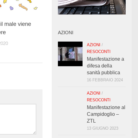
 il male viene
ere
AZIONI
2020
AZIONI
/
RESOCONTI
Manifestazione a
difesa della
sanità pubblica
16 FEBBRAIO 2024
AZIONI
/
RESOCONTI
Manifestazione al
Campidoglio –
ZTL
13 GIUGNO 2023