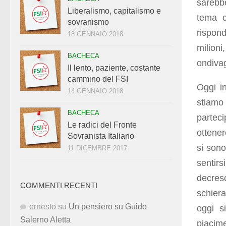
sarebb
Liberalismo, capitalismo e
tema c
sovranismo
rispon
18 GENNAIO 2018
milioni
BACHECA
ondivag
Il lento, paziente, costante
cammino del FSI
Oggi in
14 GENNAIO 2018
stiamo 
BACHECA
partec
Le radici del Fronte
ottener
Sovranista Italiano
si sono
11 DICEMBRE 2017
sentir
decresc
COMMENTI RECENTI
schiera
ernesto
su
Un pensiero su Guido
oggi si
Salerno Aletta
piacim