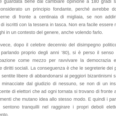
e guardata bene dal cambiare opinione a 180 gradi 
onsiderato un principio fondante, perché avrebbe d
derne di fronte a centinaia di migliaia, se non addiri
, di iscritti con la tessera in tasca. Non era facile essere
hi in un contesto del genere, anche volendo farlo.
vece, dopo il celebre decennio del disimpegno politico
parlando proprio degli anni ’80), si è perso il senso 
ipazione come mezzo per ravvivare la democrazia 
e diritti sociali. La conseguenza è che le segreterie dei p
 sentite libere di abbandonarsi ai peggiori bizantinismi 
si minacciate dal giudizio di nessuno, se non di un in
ente di elettori che ad ogni tornata si trovano di fronte 
menti che mutano idea allo stesso modo. E quindi i parti
 sentono tranquilli nel raggirare i propri deboli elett
ento.