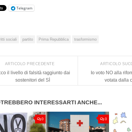
Telegram
ritti sociali
partito
Prima Repubblica
trasformismo
ARTICOLO PRECEDENTE
ARTICOLO SUC
co il livello di falsità raggiunto dai
Io voto NO alla rifo
sostenitori del SÌ
votata dalla 
TREBBERO INTERESSARTI ANCHE...
0
0