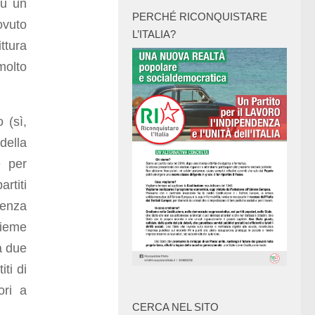
su un
PERCHÉ RICONQUISTARE
ovuto
L’ITALIA?
ttura
 molto
 (sì,
della
e per
artiti
senza
sieme
a due
ti di
ori a
CERCA NEL SITO