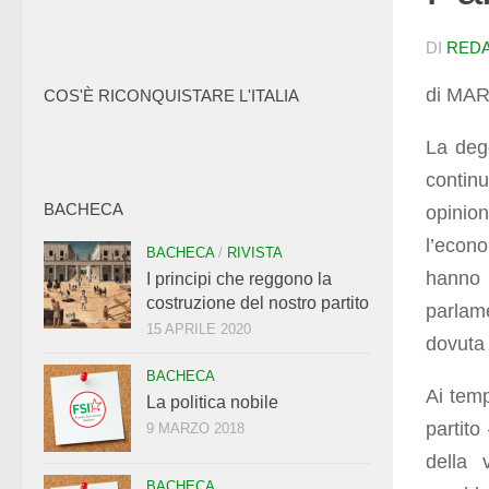
DI
RED
di MAR
COS'È RICONQUISTARE L'ITALIA
La dege
continu
BACHECA
opinion
l’econo
BACHECA
/
RIVISTA
hanno 
I principi che reggono la
costruzione del nostro partito
parlam
15 APRILE 2020
dovuta 
BACHECA
Ai temp
La politica nobile
partito
9 MARZO 2018
della 
BACHECA