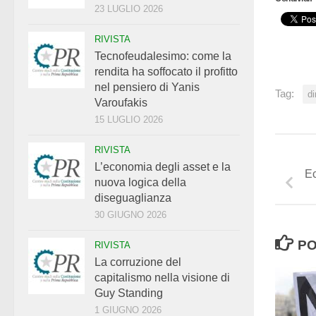
23 LUGLIO 2026
RIVISTA
Tecnofeudalesimo: come la
rendita ha soffocato il profitto
nel pensiero di Yanis
Tag:
di
Varoufakis
15 LUGLIO 2026
RIVISTA
L’economia degli asset e la
Ec
nuova logica della
diseguaglianza
30 GIUGNO 2026
PO
RIVISTA
La corruzione del
capitalismo nella visione di
Guy Standing
1 GIUGNO 2026