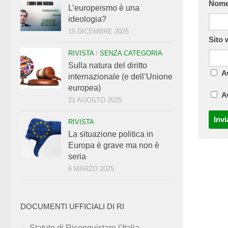
Nom
L’europeismo è una
ideologia?
15 DICEMBRE 2025
Sito
RIVISTA
/
SENZA CATEGORIA
Sulla natura del diritto
A
internazionale (e dell’Unione
europea)
A
21 AGOSTO 2025
RIVISTA
La situazione politica in
Europa è grave ma non è
seria
6 MARZO 2025
DOCUMENTI UFFICIALI DI RI
Statuto di Riconquistare l’Italia