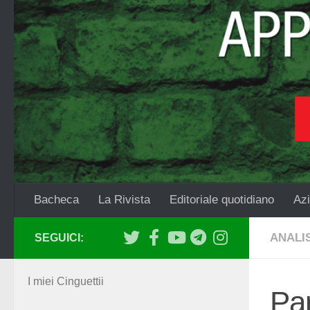
Salta al contenuto
Bacheca
La Rivista
Editoriale quotidiano
Azi
ANALIS
SEGUICI:
I miei Cinguettii
Pa