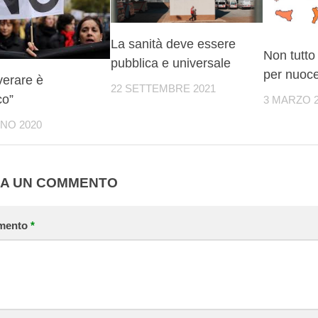
La sanità deve essere
Non tutto
pubblica e universale
per nuoc
verare è
22 SETTEMBRE 2021
co”
3 MARZO 
GNO 2020
IA UN COMMENTO
mento
*