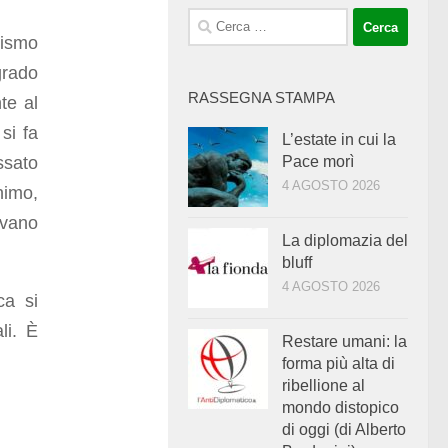
Ricerca
vismo
per:
grado
RASSEGNA STAMPA
nte al
si fa
L’estate in cui la
ssato
Pace morì
4 AGOSTO 2026
nimo,
evano
La diplomazia del
bluff
4 AGOSTO 2026
ca si
li. È
Restare umani: la
forma più alta di
ribellione al
mondo distopico
di oggi (di Alberto