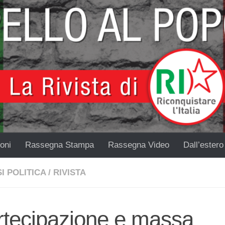
oni
Rassegna Stampa
Rassegna Video
Dall’estero
I POLITICA
/
RIVISTA
rtecipazione e massa