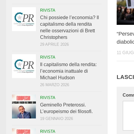
RIVISTA
Chi possiede l’economia? Il
capitalismo della rendita
nelle osservazioni di Brett
“Perse
Christophers
diaboli
29 APRILE 2026
11 GIU
RIVISTA
Il capitalismo della rendita:
l’economia inattuale di
LASC
Michael Hudson
26 MARZO 2026
Com
RIVISTA
Geminello Preterossi.
L’europeismo dei filosofi.
19 GENNAIO 2026
RIVISTA