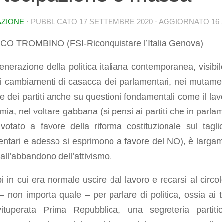
AZIONE
· PUBBLICATO
17 SETTEMBRE 2020
· AGGIORNATO
16
CO TROMBINO (FSI-Riconquistare l’Italia Genova)
nerazione della politica italiana contemporanea, visibil
i cambiamenti di casacca dei parlamentari, nei mutamen
e dei partiti anche su questioni fondamentali come il lav
mia, nel voltare gabbana (si pensi ai partiti che in parla
votato a favore della riforma costituzionale sul tagli
entari e adesso si esprimono a favore del NO), è larga
all’abbandono dell’attivismo.
i in cui era normale uscire dal lavoro e recarsi al circol
 – non importa quale – per parlare di politica, ossia ai 
vituperata Prima Repubblica, una segreteria partiti