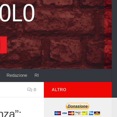
Redazione
RI
0
ALTRO
nza”: