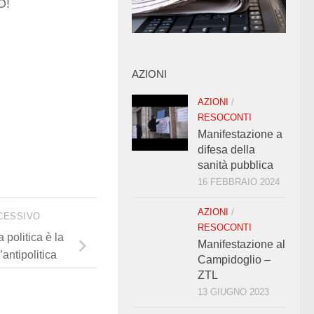
O!
AZIONI
AZIONI
/
RESOCONTI
Manifestazione a
difesa della
sanità pubblica
16 FEBBRAIO 2024
AZIONI
/
CESSIVO
RESOCONTI
a politica è la
Manifestazione al
’antipolitica
Campidoglio –
ZTL
13 GIUGNO 2023