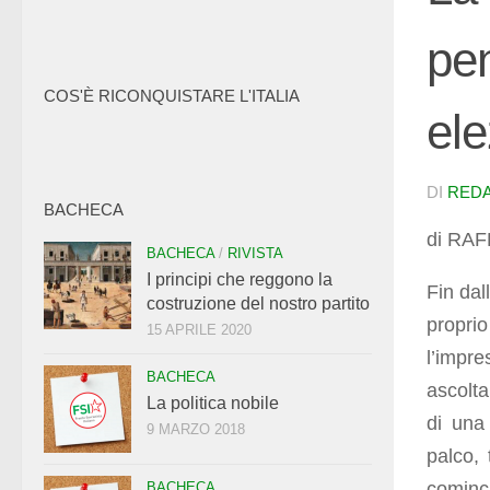
pen
COS'È RICONQUISTARE L'ITALIA
ele
DI
RED
BACHECA
di RAF
BACHECA
/
RIVISTA
I principi che reggono la
Fin dal
costruzione del nostro partito
propri
15 APRILE 2020
l’impr
BACHECA
ascoltar
La politica nobile
di una
9 MARZO 2018
palco, 
cominc
BACHECA