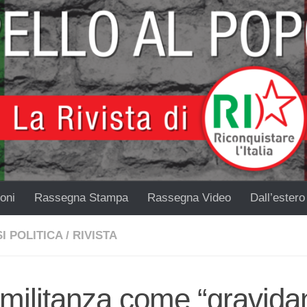
oni
Rassegna Stampa
Rassegna Video
Dall’estero
I POLITICA
/
RIVISTA
militanza come “gravida