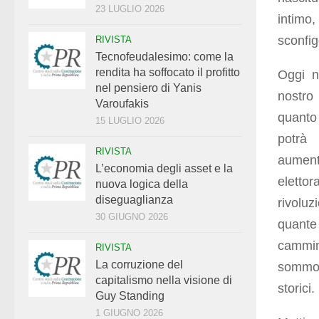
23 LUGLIO 2026
intimo
sconfig
RIVISTA
Tecnofeudalesimo: come la
rendita ha soffocato il profitto
Oggi n
nel pensiero di Yanis
nostro 
Varoufakis
quanto 
15 LUGLIO 2026
potrà
RIVISTA
aumente
L’economia degli asset e la
eletto
nuova logica della
diseguaglianza
rivolu
30 GIUGNO 2026
quante
cammin
RIVISTA
La corruzione del
sommo D
capitalismo nella visione di
storici.
Guy Standing
1 GIUGNO 2026