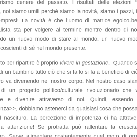
erismo cenere del passato. I risultati delle elezioni 
”, noi siamo umili perché siamo la novità, siamo i pazzi, i 
compresi! La novità è che l’uomo di matrice egoico-bel
alista sta per volgere al termine mentre dentro di no
do un nuovo modo di stare al mondo, un nuovo mo
coscienti di sé nel mondo presente.
eto per ripartire è proprio
vivere
in gestazione
. Quando si
di un bambino tutto ciò che si fa lo si fa a beneficio di c
vo va divenendo nel nostro corpo. Nel nostro caso sia
 di un progetto politico/culturale rivoluzionario che 
re e divenire attraverso di noi. Quindi, essendo
anza>>, dobbiamo astenerci da qualsiasi cosa che possa
l nascituro. La percezione di impotenza ci ha attrave
 ma attenzione! Se protratta può rallentare la crescit
uro. Serve alimentare costantemente quel moto di org