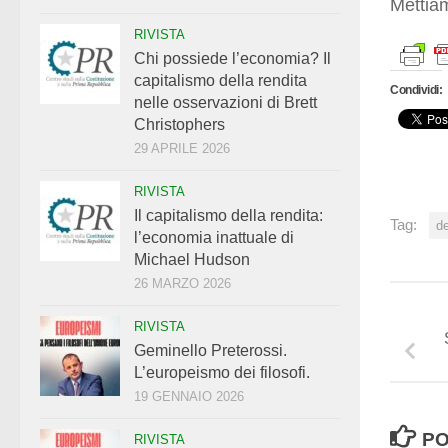
Mettia
RIVISTA
Chi possiede l’economia? Il
capitalismo della rendita
Condividi:
nelle osservazioni di Brett
Christophers
29 APRILE 2026
RIVISTA
Il capitalismo della rendita:
Tag:
d
l’economia inattuale di
Michael Hudson
26 MARZO 2026
RIVISTA
Geminello Preterossi.
L’europeismo dei filosofi.
19 GENNAIO 2026
PO
RIVISTA