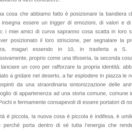
ma cosa che abbiamo fatto è posizionare la bandiera c
 insegna essere un
trigger
di emozioni, di valori e di 
; i miei amici di curva sapranno cosa scatta in loro s
er posizionato il loro striscione, per segnalare la pr
nza, magari essendo in 10, in trasferta a S. S
sivamente, proprio come una tifoseria, la seconda cos
 lanciare un coro per rafforzare la propria identità: ab
ato a gridare nel deserto, a far esplodere in piazza le n
ospinti da una straordinaria sintonizzazione delle an
rgoglio di appartenenza ad una storia comune, comune i
Pochi e fermamente consapevoli di essere portatori di no
tà è piccola, la nuova cosa è piccola è indifesa, è umi
e perché porta dentro di sé tutta l’energia che rende