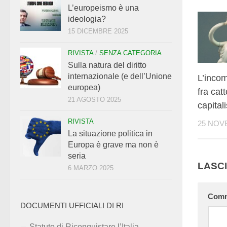
L’europeismo è una
ideologia?
15 DICEMBRE 2025
RIVISTA
/
SENZA CATEGORIA
Sulla natura del diritto
internazionale (e dell’Unione
L’incom
europea)
fra cat
21 AGOSTO 2025
capital
RIVISTA
25 NOV
La situazione politica in
Europa è grave ma non è
seria
LASC
6 MARZO 2025
Com
DOCUMENTI UFFICIALI DI RI
Statuto di Riconquistare l’Italia