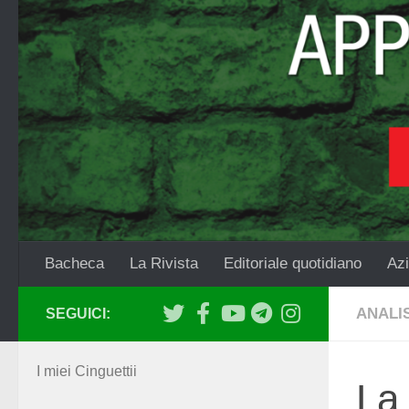
Salta al contenuto
Bacheca
La Rivista
Editoriale quotidiano
Azi
ANALIS
SEGUICI:
I miei Cinguettii
La 