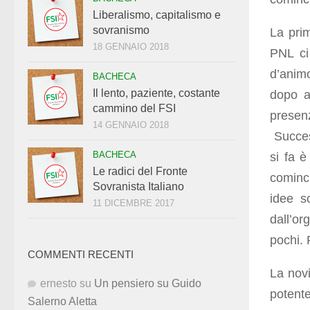
Liberalismo, capitalismo e
sovranismo
La pri
18 GENNAIO 2018
PNL ci
d’animo
BACHECA
Il lento, paziente, costante
dopo av
cammino del FSI
prese
14 GENNAIO 2018
Succes
BACHECA
si fa è
Le radici del Fronte
cominci
Sovranista Italiano
idee s
11 DICEMBRE 2017
dall’o
pochi. 
COMMENTI RECENTI
La novi
ernesto
su
Un pensiero su Guido
potent
Salerno Aletta