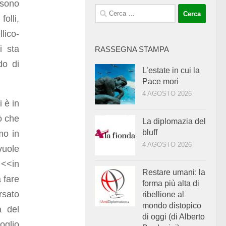
“sono
Ricerca
folli,
per:
lico-
i sta
RASSEGNA STAMPA
do di
L’estate in cui la
Pace morì
4 AGOSTO 2026
 è in
iò che
La diplomazia del
bluff
mo in
4 AGOSTO 2026
vuole
 <<in
Restare umani: la
 fare
forma più alta di
rsato
ribellione al
mondo distopico
a del
di oggi (di Alberto
oglio