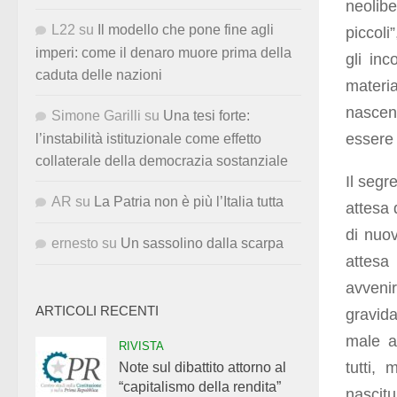
neolib
L22
su
Il modello che pone fine agli
piccoli
imperi: come il denaro muore prima della
gli in
caduta delle nazioni
materi
nascen
Simone Garilli
su
Una tesi forte:
essere 
l’instabilità istituzionale come effetto
collaterale della democrazia sostanziale
Il segr
AR
su
La Patria non è più l’Italia tutta
attesa 
di nuo
ernesto
su
Un sassolino dalla scarpa
attesa
avveni
ARTICOLI RECENTI
gravid
male a
RIVISTA
tutti,
Note sul dibattito attorno al
“capitalismo della rendita”
nascit