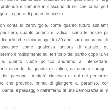
, profondo e comune in ciascuno di noi che ci ha port
gere la paura di parlare in piazza.
on conta lo zerovirgola, conta quanto futuro abbiam
pensiero, quanto potenti e radicali siano le nostre pa
di quello che diciamo oggi tra 30 anni sarà ancora valido
 ascoltare come qualcosa ancora di attuale, qu
remo il radicamento sul territorio del partito dopo la ve
rale, quanto vuoto politico andremo a intercettar
zione dipende da quanta disciplina, da quanto coraggi
 doti personali, metterà ciascuno di noi nel percorre
o che prevede, prima di giungere al paradiso, co
ante, il passaggio dall’inferno di una democrazia ai m