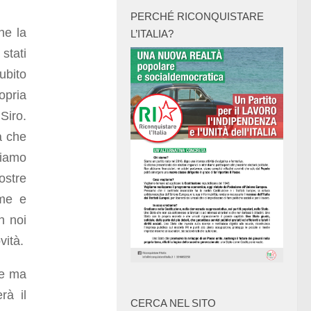
PERCHÉ RICONQUISTARE
he la
L’ITALIA?
stati
ubito
opria
iro.
a che
biamo
ostre
ime e
n noi
vità.
le ma
rà il
CERCA NEL SITO