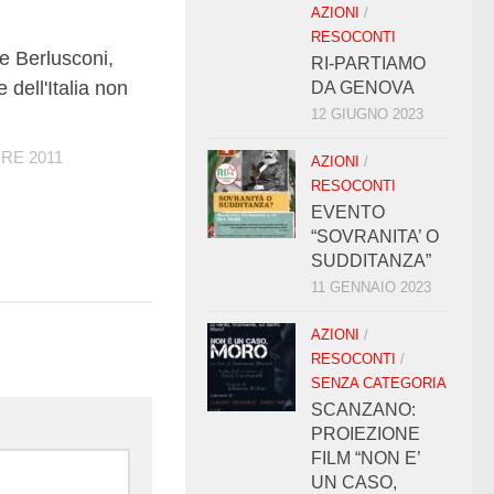
AZIONI
/
RESOCONTI
0
e Berlusconi,
RI-PARTIAMO
e dell'Italia non
DA GENOVA
12 GIUGNO 2023
RE 2011
AZIONI
/
RESOCONTI
EVENTO
“SOVRANITA’ O
SUDDITANZA”
11 GENNAIO 2023
AZIONI
/
RESOCONTI
/
SENZA CATEGORIA
SCANZANO:
PROIEZIONE
FILM “NON E’
UN CASO,