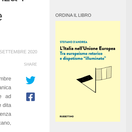
e
ORDINA IL LIBRO
 SETTEMBRE 2020
SHARE
tembre
anica
me ad
e dita
senza
cano,