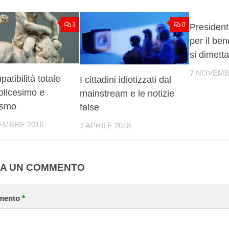
3
0
President
per il ben
si dimetta
7 NOVEMB
patibilità totale
I cittadini idiotizzati dal
tolicesimo e
mainstream e le notizie
ismo
false
EMBRE 2016
7 APRILE 2018
IA UN COMMENTO
mento
*