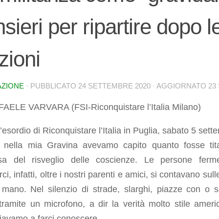
sieri per ripartire dopo l
zioni
AZIONE
· PUBBLICATO
24 SETTEMBRE 2020
· AGGIORNATO
23
FAELE VARVARA (FSI-Riconquistare l’Italia Milano)
l’esordio di Riconquistare l’Italia in Puglia, sabato 5 set
o nella mia Gravina avevamo capito quanto fosse tit
esa del risveglio delle coscienze. Le persone fer
ci, infatti, oltre i nostri parenti e amici, si contavano sull
 mano. Nel silenzio di strade, slarghi, piazze con o 
tramite un microfono, a dir la verità molto stile ameri
iavamo a farci conoscere.