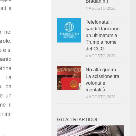
Bradanini)
ati a
4 AGOSTO 2026
Telefonata: i
sauditi lanciano
o nel
un ultimatum a
role,
Trump a nome
del CCG
 e si
4 AGOSTO 2026
anto
trina
No alla guerra.
La scissione tra
e. La
volontà e
o, da
mentalità
re un
4 AGOSTO 2026
me il
inimi
GLI ALTRI ARTICOLI