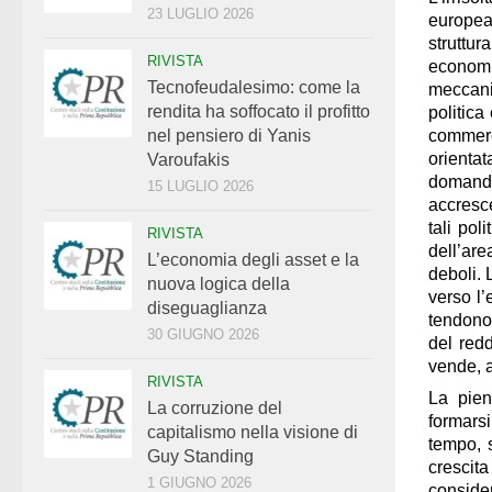
23 LUGLIO 2026
europea.
struttur
RIVISTA
economic
Tecnofeudalesimo: come la
meccani
rendita ha soffocato il profitto
politica
commerc
nel pensiero di Yanis
orienta
Varoufakis
domanda 
15 LUGLIO 2026
accresc
tali pol
RIVISTA
dell’ar
L’economia degli asset e la
deboli
.
nuova logica della
verso l’
diseguaglianza
tendono 
30 GIUGNO 2026
del redd
vende, a
RIVISTA
La
pien
La corruzione del
formarsi
capitalismo nella visione di
tempo, s
Guy Standing
crescit
1 GIUGNO 2026
conside