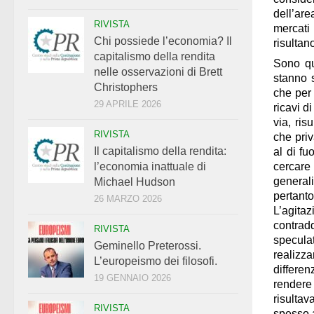
dell’ar
RIVISTA
mercati 
Chi possiede l’economia? Il
risultano
capitalismo della rendita
Sono qu
nelle osservazioni di Brett
stanno 
Christophers
che per 
29 APRILE 2026
ricavi d
via, ris
RIVISTA
che priv
Il capitalismo della rendita:
al di fu
cercare
l’economia inattuale di
general
Michael Hudson
pertan
26 MARZO 2026
L’agit
contradd
RIVISTA
specula
Geminello Preterossi.
realizza
L’europeismo dei filosofi.
differen
19 GENNAIO 2026
rendere
risultav
RIVISTA
spesso a