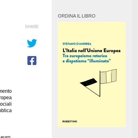
ORDINA IL LIBRO
SHARE
amento
uropea
ociali
bblica
 euro,