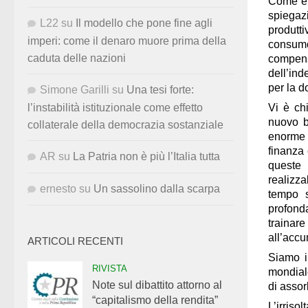
Come è s
spiega
L22
su
Il modello che pone fine agli
produtti
imperi: come il denaro muore prima della
consumo
caduta delle nazioni
compens
dell’ind
per la 
Simone Garilli
su
Una tesi forte:
Vi è ch
l’instabilità istituzionale come effetto
nuovo b
collaterale della democrazia sostanziale
enorme c
finanza
AR
su
La Patria non è più l’Italia tutta
queste 
realizza
ernesto
su
Un sassolino dalla scarpa
tempo s
profond
trainar
all’accu
ARTICOLI RECENTI
Siamo i
RIVISTA
mondial
Note sul dibattito attorno al
di assor
“capitalismo della rendita”
L’irriso