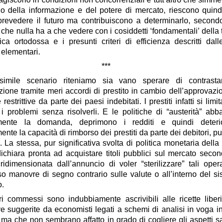
no della informazione e del potere di mercato
, riescono quin
prevedere il futuro ma contribuiscono a determinarlo, secon
he nulla ha a che vedere con i cosiddetti ‘fondamentali’ della 
ca ortodossa e i presunti criteri di efficienza descritti dal
 elementari.
***
simile scenario riteniamo sia
vano sperare di contrasta
ione tramite meri accordi di prestito in cambio dell’approvazi
 restrittive
da parte dei paesi indebitati. I prestiti infatti si limi
 i problemi senza risolverli. E le politiche di “austerità” abb
rmente la domanda, deprimono i redditi e quindi deteri
mente la capacità di rimborso dei prestiti da parte dei debitori, pu
i. La stessa, pur significativa svolta di politica monetaria dell
ichiara pronta ad acquistare titoli pubblici sul mercato secon
ridimensionata dall’annuncio di voler “sterilizzare” tali oper
so manovre di segno contrario sulle valute o all’interno del s
o.
ori commessi sono indubbiamente ascrivibili alle
ricette liber
e suggerite da economisti legati a schemi di analisi in voga i
 ma che non sembrano affatto in grado di cogliere gli aspetti sa