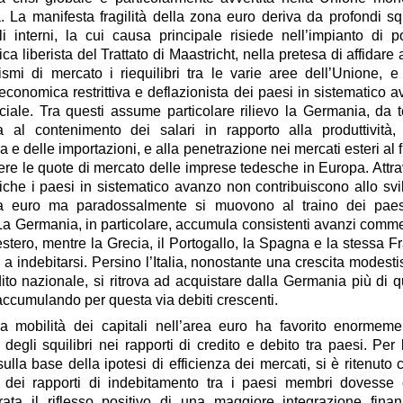
 La manifesta fragilità della zona euro deriva da profondi squ
ali interni, la cui causa principale risiede nell’impianto di po
a liberista del Trattato di Maastricht, nella pretesa di affidare a
smi di mercato i riequilibri tra le varie aree dell’Unione, e
 economica restrittiva e deflazionista dei paesi in sistematico 
iale. Tra questi assume particolare rilievo la Germania, da
ta al contenimento dei salari in rapporto alla produttività,
e delle importazioni, e alla penetrazione nei mercati esteri al f
ere le quote di mercato delle imprese tedesche in Europa. Attr
itiche
i paesi in sistematico avanzo non contribuiscono allo sv
ea euro ma paradossalmente si muovono al traino dei paes
 La Germania, in particolare, accumula consistenti avanzi comme
estero, mentre la Grecia, il Portogallo, la Spagna e la stessa F
a indebitarsi. Persino l’Italia, nonostante una crescita modest
ito nazionale, si ritrova ad acquistare dalla Germania più di 
ccumulando per questa via debiti crescenti.
a mobilità dei capitali
nell’area euro ha favorito enormemen
 degli squilibri nei rapporti di credito e debito tra paesi. Per
ulla base della ipotesi di efficienza dei mercati, si è ritenuto 
a dei rapporti di indebitamento tra i paesi membri dovesse 
rata il riflesso positivo di una maggiore integrazione finan