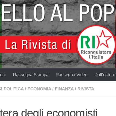
oni
Rassegna Stampa
Rassegna Video
Dall’estero
I POLITICA
/
ECONOMIA
/
FINANZA
/
RIVISTA
tera degli economisti