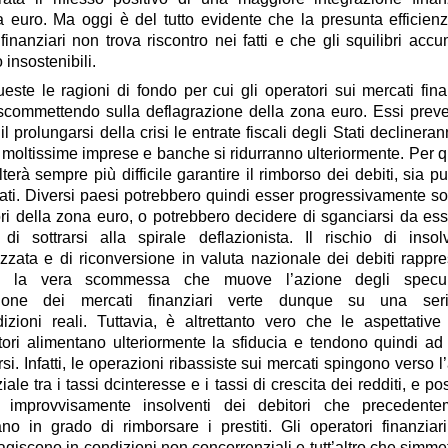
ea euro. Ma oggi è del tutto evidente che
la presunta efficien
finanziari
non trova riscontro nei fatti e che gli squilibri accu
 insostenibili.
este le ragioni di fondo per cui
gli operatori sui mercati fina
scommettendo sulla deflagrazione della zona euro
. Essi prev
il prolungarsi della crisi le entrate fiscali degli Stati declineran
i moltissime imprese e banche si ridurranno ulteriormente. Per 
ulterà sempre più difficile garantire il rimborso dei debiti, sia pu
ati. Diversi paesi potrebbero quindi esser
progressivamente so
ori della zona euro, o potrebbero
decidere di sganciarsi
da ess
 di sottrarsi alla spirale deflazionista. Il rischio di inso
izzata e di riconversione in valuta nazionale dei debiti rappr
to la vera scommessa che muove l’azione degli specula
azione dei mercati finanziari verte dunque su una ser
izioni reali
. Tuttavia, è altrettanto vero che le aspettative
tori
alimentano ulteriormente la sfiducia
e tendono quindi ad 
rsi. Infatti, le operazioni ribassiste sui mercati spingono verso l’a
ziale tra i tassi dcinteresse e i tassi di crescita dei redditi, e p
 improvvisamente insolventi dei debitori che precedente
ano in grado di rimborsare i prestiti. Gli operatori finanziar
giscono in condizioni non concorrenziali e tutt’altro che simme