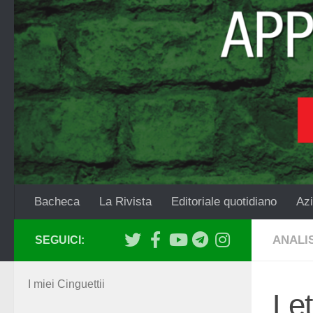
Salta al contenuto
Bacheca
La Rivista
Editoriale quotidiano
Azi
ANALIS
SEGUICI:
I miei Cinguettii
Let