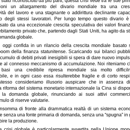
tato riconosciuto da più parti, questa crisi vede tra le sue prin
zioni un
allargamento del divario mondiale tra una cres
vità del lavoro e una stagnante o addirittura declinante capac
 degli stessi lavoratori
. Per lungo tempo questo divario è 
ato da una eccezionale crescita speculativa dei valori finanz
ebitamento privato
che, partendo dagli Stati Uniti, ha agito da s
domanda globale.
i oggi confida in un rilancio della crescita mondiale basato
oom della finanza statunitense. Scaricando sui bilanci pubbl
umulo di debiti privati inesigibili si spera di dare nuovo impuls
 e al connesso meccanismo di accumulazione. Noi riteniamo 
basi una credibile ripresa mondiale sia molto difficil
bile
, e in ogni caso essa risulterebbe fragile e di corto respi
tesso consideriamo illusorio auspicare che in assenza d
a riforma del sistema monetario internazionale la Cina si disp
e la domanda globale, rinunciando ai suoi attivi commerci
mulo di riserve valutarie.
nsomma di fronte alla drammatica realtà di un
sistema econ
e senza una fonte primaria di domanda
, senza una “spugna” in
bire la produzione.
lta crisi globale è particolarmente avvertita nella Unione mon