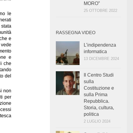
MORO”
25 OTTOBRE 2022
ono le
nerati
 stata
unità
RASSEGNA VIDEO
nche e
i vede
L’indipendenza
amento
informatica
ione e
13 DICEMBRE 2024
li che
ttando
Il Centro Studi
to del
sulla
Costituzione e
si non
sulla Prima
ti per
Repubblica.
azione
Storia, cultura,
ocessi
politica
tesca
2 LUGLIO 2024