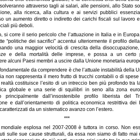
isolveranno attraverso tagli
ai salari, alle pensioni, allo Stato so
uzione, alla ricerca, alla cultura e ai servizi pubblici essenzia
so un aumento diretto o indiretto dei carichi fiscali sul lavoro e
ciali più deboli.
o,
si corre il serio pericolo che l’attuazione in Italia e in Europa
te “politiche dei sacrifici” accentui ulteriormente il profilo della
nando una maggior velocità di crescita della disoccupazione,
nze e della mortalità delle imprese, e possa a un certo 
gere alcuni Paesi membri a
uscire dalla Unione monetaria euro
 fondamentale da comprendere è che l’attuale instabilità della 
a non rappresenta il mero frutto di trucchi contabili o di spese f
realtà costituisce l’esito di un intreccio ben più profondo tra la
ca globale e una serie di squilibri in seno alla zona euro
o principalmente dall’insostenibile
profilo liberista del Tr
ione
e dall’orientamento di
politica economica restrittiva dei
aratterizzati da un sistematico avanzo con l’estero
.
***
i mondiale esplosa nel 2007-2008 è tuttora in corso. Non es
uti sulle sue cause strutturali, da essa non siamo di fatto mai u