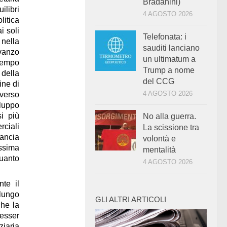
Bradanini)
ilibri
4 AGOSTO 2026
litica
i soli
Telefonata: i
 nella
sauditi lanciano
avanzo
un ultimatum a
 tempo
Trump a nome
 della
del CCG
ine di
4 AGOSTO 2026
averso
iluppo
i più
No alla guerra.
rciali
La scissione tra
rancia
volontà e
issima
mentalità
quanto
4 AGOSTO 2026
te il
 lungo
GLI ALTRI ARTICOLI
che la
esser
ziaria