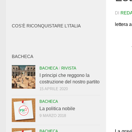
DI
RED
lettera 
COS'È RICONQUISTARE L'ITALIA
BACHECA
BACHECA
/
RIVISTA
I principi che reggono la
costruzione del nostro partito
15 APRILE 2020
BACHECA
La politica nobile
9 MARZO 2018
La grav
BACHECA