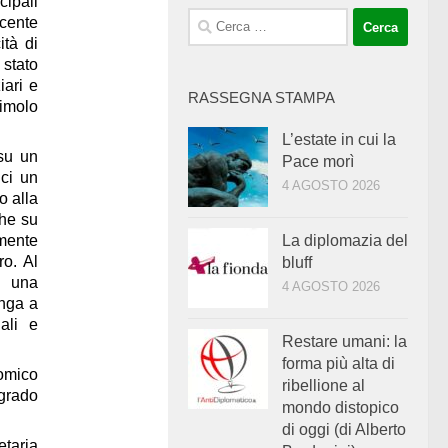
cipali
Ricerca
cente
ità di
per:
stato
iari e
RASSEGNA STAMPA
timolo
L’estate in cui la
 su un
Pace morì
ici un
4 AGOSTO 2026
o alla
che
su
mente
La diplomazia del
ro. Al
bluff
i una
4 AGOSTO 2026
onga a
ali e
Restare umani: la
forma più alta di
omico
ribellione al
 grado
mondo distopico
di oggi (di Alberto
etaria