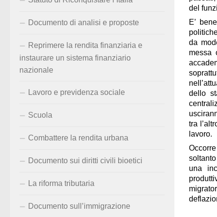
del fun
E’ bene
Documento di analisi e proposte
politich
da mode
Reprimere la rendita finanziaria e
messa o
instaurare un sistema finanziario
accadem
nazionale
soprattu
nell’att
Lavoro e previdenza sociale
dello s
centrali
uscirann
Scuola
tra l’al
lavoro
.
Combattere la rendita urbana
Occorre
soltanto
Documento sui diritti civili bioetici
una inc
produtt
La riforma tributaria
migrator
deflazio
Documento sull’immigrazione