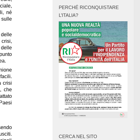
ciale,
PERCHÉ RICONQUISTARE
li, né
L’ITALIA?
 sulle
 delle
 crisi
,
 delle
punto
pea
.
Unione
acili.
 crisi
, che
attato
 Paesi
sendo
sciti.
CERCA NEL SITO