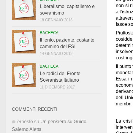
non si r
Liberalismo, capitalismo e
all’istr
sovranismo
attraver
18 GENNAIO 2018
fasce so
Piuttost
BACHECA
cosiddet
Il lento, paziente, costante
determi
cammino del FSI
insolve
14 GENNAIO 2018
costrin
Il punto
BACHECA
monetari
Le radici del Fronte
Essa in 
Sovranista Italiano
economi
11 DICEMBRE 2017
derivan
dell’Un
membri c
COMMENTI RECENTI
La cris
ernesto
su
Un pensiero su Guido
interven
Salerno Aletta