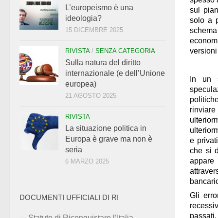
L’europeismo è una
sul pia
ideologia?
solo a 
schema c
15 DICEMBRE 2025
economi
versioni
RIVISTA
/
SENZA CATEGORIA
Sulla natura del diritto
internazionale (e dell’Unione
In un 
europea)
speculaz
21 AGOSTO 2025
politiche
rinviare
RIVISTA
ulterio
La situazione politica in
ulterior
Europa è grave ma non è
e privat
seria
che si d
appare 
6 MARZO 2025
attraver
bancari
Gli err
DOCUMENTI UFFICIALI DI RI
recessiv
passati
,
Statuto di Riconquistare l’Italia