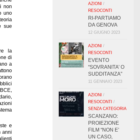
AZIONI
/
di non
RESOCONTI
do uno
RI-PARTIAMO
teoria
DA GENOVA
le sue
12 GIUGNO 2023
AZIONI
/
re la
RESOCONTI
one di
EVENTO
tano a
“SOVRANITA’ O
attono
SUDDITANZA”
orano
11 GENNAIO 2023
bblici
a BCE,
AZIONI
/
dario,
RESOCONTI
/
azioni
SENZA CATEGORIA
istema
SCANZANO:
PROIEZIONE
iste e
FILM “NON E’
n anni
UN CASO,
lienti