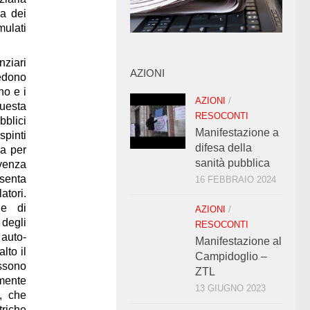
za dei
mulati
nziari
AZIONI
edono
no e i
AZIONI
/
questa
RESOCONTI
bblici
Manifestazione a
spinti
difesa della
a per
sanità pubblica
lvenza
esenta
16 FEBBRAIO 2024
tori.
ie di
AZIONI
/
 degli
RESOCONTI
auto-
Manifestazione al
lto il
Campidoglio –
ossono
ZTL
mente
13 GIUGNO 2023
i, che
triche