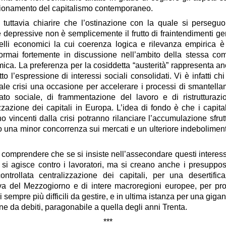
zionamento del capitalismo contemporaneo.
 tuttavia chiarire che l’ostinazione con la quale si persegu
e depressive non è semplicemente il frutto di fraintendimenti ge
lli economici la cui coerenza logica e rilevanza empirica è
rmai fortemente in discussione nell’ambito della stessa com
ica. La preferenza per la cosiddetta “austerità” rappresenta a
tto l’espressione di
interessi sociali consolidati
. Vi è infatti ch
uale crisi una occasione per accelerare i processi di smantell
tato sociale, di frammentazione del lavoro e di ristrutturaz
zzazione dei capitali in Europa. L’idea di fondo è che i capita
o vincenti dalla crisi potranno rilanciare l’accumulazione sfru
tro una minor concorrenza sui mercati e un ulteriore
indebolimen
 comprendere che se si insiste nell’assecondare questi interes
 si agisce contro i lavoratori, ma si creano anche i presuppos
ontrollata centralizzazione dei capitali, per una
desertific
iva del Mezzogiorno e di intere macroregioni europee
, per
pr
i sempre più difficili da gestire
, e in ultima istanza per una
gigan
ne da debiti, paragonabile a quella degli anni Trenta
.
***