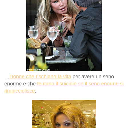
…
Donne che rischiano la vita
per avere un seno
enorme e che
tentano il suicidio se il seno enorme si
rimpicciolisce
: