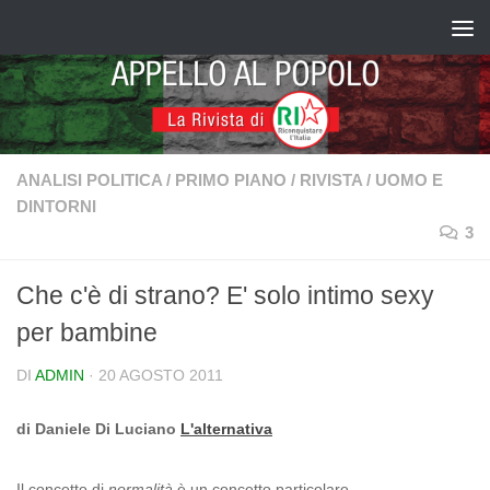
Salta al contenuto
ANALISI POLITICA
/
PRIMO PIANO
/
RIVISTA
/
UOMO E
DINTORNI
3
Che c'è di strano? E' solo intimo sexy
per bambine
DI
ADMIN
·
20 AGOSTO 2011
di Daniele Di Luciano
L'alternativa
Il concetto di
normalità
è un concetto particolare.