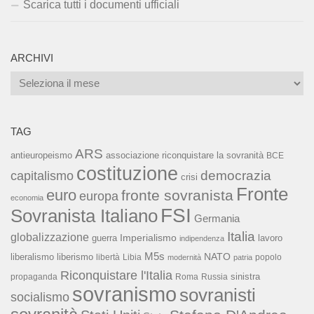
Scarica tutti i documenti ufficiali
ARCHIVI
Archivi
TAG
ARS
associazione riconquistare la sovranità
antieuropeismo
BCE
costituzione
capitalismo
democrazia
crisi
Fronte
euro
fronte sovranista
europa
economia
FSI
Sovranista Italiano
Germania
Italia
globalizzazione
Imperialismo
lavoro
guerra
indipendenza
M5s
NATO
liberalismo
liberismo
libertà
Libia
popolo
modernità
patria
Riconquistare l'Italia
sinistra
propaganda
Roma
Russia
sovranismo
sovranisti
socialismo