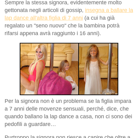
Sempre la stessa signora, evidentemente molto
gettonata negli articoli di gossip,
insegna a ballare la
lap dance all'altra figlia di 7 anni
(a cui ha già
regalato un "seno nuovo" che la bambina potrà
rifarsi appena avrà raggiunto i 16 anni).
Per la signora non è un problema se la figlia impara
a 7 anni delle movenze sensuali, perché, dice, che
quando ballano la lap dance a casa, non ci sono dei
pedofili a guardare…
Purtroppo la signora non riesce a capire che oltre a