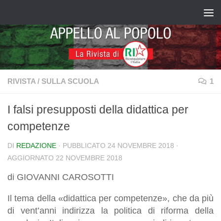
Salta al contenuto
RIVISTA
/
SULLA SCUOLA
1
I falsi presupposti della didattica per
competenze
DI
REDAZIONE
· PUBBLICATO
24 NOVEMBRE 2018
·
AGGIORNATO
22 NOVEMBRE 2018
di GIOVANNI CAROSOTTI
Il tema della «didattica per competenze», che da più
di vent’anni indirizza la politica di riforma della