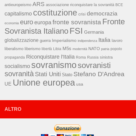
ARS
associazione riconquistare la sovranità
antieuropeismo
BCE
costituzione
capitalismo
democrazia
crisi
Fronte
euro
fronte sovranista
europa
economia
FSI
Sovranista Italiano
Germania
Italia
globalizzazione
Imperialismo
lavoro
guerra
indipendenza
M5s
NATO
liberalismo
liberismo
libertà
Libia
popolo
modernità
patria
Riconquistare l'Italia
sinistra
propaganda
Roma
Russia
sovranismo
sovranisti
socialismo
sovranità
Stefano D'Andrea
Stati Uniti
Stato
Unione europea
UE
usa
ALTRO