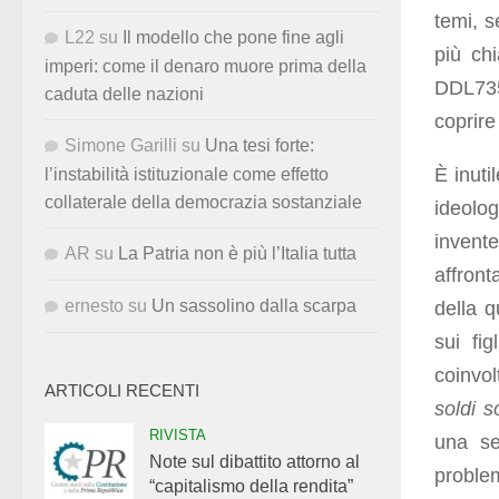
temi, s
L22
su
Il modello che pone fine agli
più chi
imperi: come il denaro muore prima della
DDL735
caduta delle nazioni
coprire
Simone Garilli
su
Una tesi forte:
È inuti
l’instabilità istituzionale come effetto
collaterale della democrazia sostanziale
ideolo
invent
AR
su
La Patria non è più l’Italia tutta
affront
ernesto
su
Un sassolino dalla scarpa
della q
sui fi
coinvol
ARTICOLI RECENTI
soldi s
RIVISTA
una se
Note sul dibattito attorno al
proble
“capitalismo della rendita”