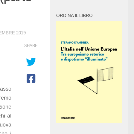
ORDINA IL LIBRO
CEMBRE 2019
SHARE
basso
eremo
zione
hi al
nuova
che i