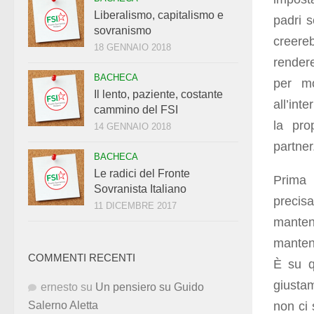
Liberalismo, capitalismo e
padri 
sovranismo
creereb
18 GENNAIO 2018
rendere
BACHECA
per mo
Il lento, paziente, costante
all’int
cammino del FSI
la pro
14 GENNAIO 2018
partner
BACHECA
Le radici del Fronte
Prima
Sovranista Italiano
precisa
11 DICEMBRE 2017
manteni
mantene
COMMENTI RECENTI
È su q
giusta
ernesto
su
Un pensiero su Guido
non ci 
Salerno Aletta