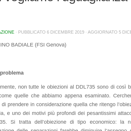
AZIONE
· PUBBLICATO
6 DICEMBRE 2019
· AGGIORNATO
5 DI
INO BADIALE (FSI Genova)
o problema
lmente, non tutte le obiezioni al DDL735 sono di così 
o come quelle che abbiamo appena esaminato. Cerch
di prendere in considerazione quella che ritengo l’obie
ia, e uno dei motivi più profondi dei pesantissimi attacc
5. Si tratta dell’obiezione di tipo economico: la 
azione delle separazioni farebbe diminuire l’assegno 