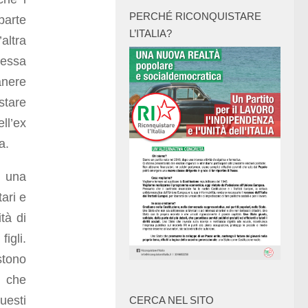
PERCHÉ RICONQUISTARE
parte
L’ITALIA?
altra
tessa
anere
ostare
ll’ex
a.
 una
ari e
tà di
igli.
stono
è che
uesti
CERCA NEL SITO