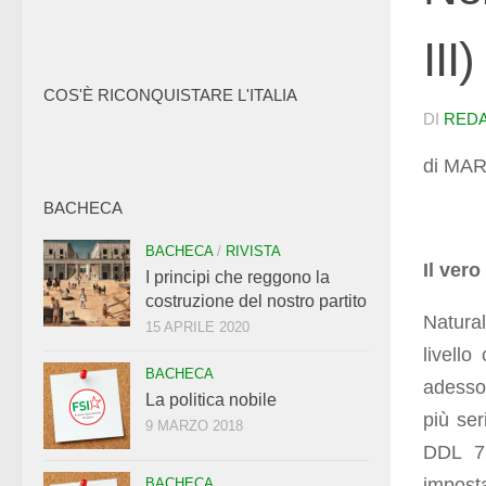
III)
COS'È RICONQUISTARE L'ITALIA
DI
RED
di MAR
BACHECA
BACHECA
/
RIVISTA
Il ver
I principi che reggono la
costruzione del nostro partito
Natura
15 APRILE 2020
livell
BACHECA
adesso 
La politica nobile
più ser
9 MARZO 2018
DDL 73
impost
BACHECA