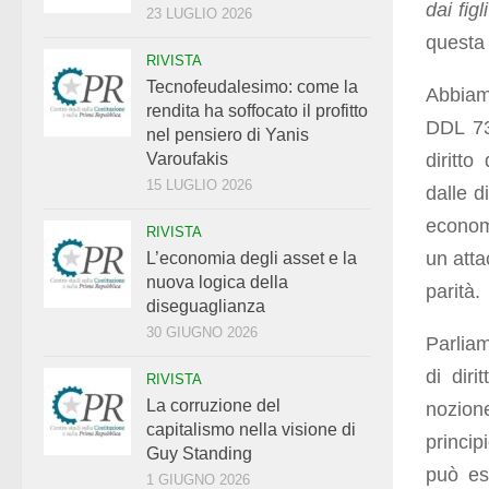
dai figli
23 LUGLIO 2026
questa 
RIVISTA
Tecnofeudalesimo: come la
Abbiam
rendita ha soffocato il profitto
DDL 73
nel pensiero di Yanis
diritt
Varoufakis
15 LUGLIO 2026
dalle d
econom
RIVISTA
un atta
L’economia degli asset e la
nuova logica della
parità.
diseguaglianza
30 GIUGNO 2026
Parliam
di dir
RIVISTA
La corruzione del
nozion
capitalismo nella visione di
princip
Guy Standing
può ess
1 GIUGNO 2026