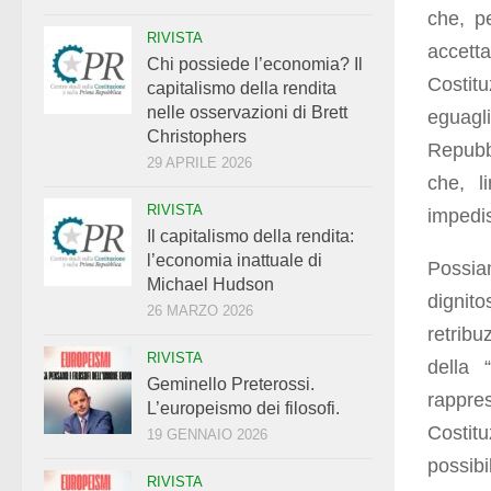
che, pe
RIVISTA
accett
Chi possiede l’economia? Il
Costitu
capitalismo della rendita
nelle osservazioni di Brett
eguagli
Christophers
Repubb
29 APRILE 2026
che, l
RIVISTA
impedis
Il capitalismo della rendita:
l’economia inattuale di
Possiam
Michael Hudson
dignito
26 MARZO 2026
retrib
RIVISTA
della 
Geminello Preterossi.
rappre
L’europeismo dei filosofi.
Costitu
19 GENNAIO 2026
possibi
RIVISTA