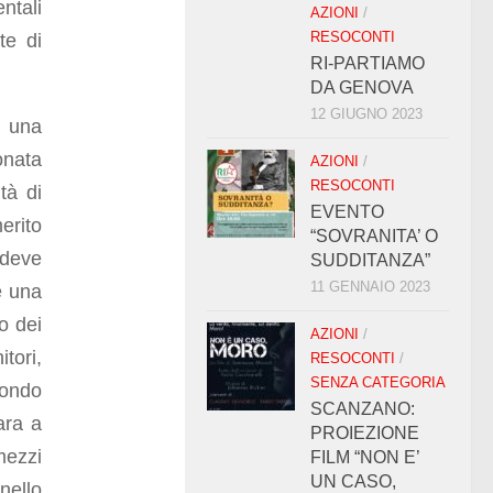
ntali
AZIONI
/
RESOCONTI
te di
RI-PARTIAMO
DA GENOVA
12 GIUGNO 2023
e una
onata
AZIONI
/
RESOCONTI
tà di
EVENTO
erito
“SOVRANITA’ O
 deve
SUDDITANZA”
11 GENNAIO 2023
re una
to dei
AZIONI
/
tori,
RESOCONTI
/
SENZA CATEGORIA
condo
SCANZANO:
ara a
PROIEZIONE
mezzi
FILM “NON E’
UN CASO,
nello