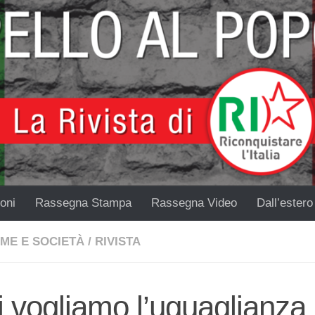
oni
Rassegna Stampa
Rassegna Video
Dall’estero
ME E SOCIETÀ
/
RIVISTA
 vogliamo l’uguaglianza 