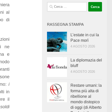
niera
Ricerca
per:
ni al
po di
RASSEGNA STAMPA
L’estate in cui la
zioni
Pace morì
ri ne
4 AGOSTO 2026
rna e
La diplomazia del
 nodo
bluff
ranti
4 AGOSTO 2026
rsone
simo:
i
Restare umani: la
forma più alta di
ti in
ribellione al
re il
mondo distopico
soldi
di oggi (di Alberto