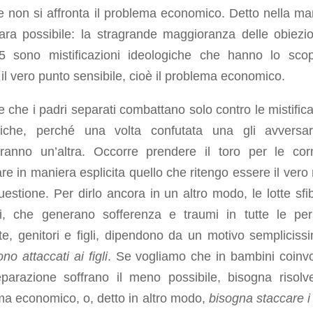
e non si affronta il problema economico. Detto nella ma
ara possibile: la stragrande maggioranza delle obiezio
 sono mistificazioni ideologiche che hanno lo sco
 il vero punto sensibile, cioè il problema economico.
le che i padri separati combattano solo contro le mistifica
giche, perché una volta confutata una gli avversa
eranno un’altra. Occorre prendere il toro per le co
are in maniera esplicita quello che ritengo essere il vero
uestione. Per dirlo ancora in un altro modo, le lotte sfib
gli, che generano sofferenza e traumi in tutte le pe
te, genitori e figli, dipendono da un motivo semplicis
ono attaccati ai figli
. Se vogliamo che in bambini coinvol
parazione soffrano il meno possibile, bisogna risolve
ma economico, o, detto in altro modo,
bisogna staccare i 