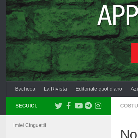
Salta al contenuto
Bacheca
La Rivista
Editoriale quotidiano
Azi
COSTU
SEGUICI:
I miei Cinguettii
Noi