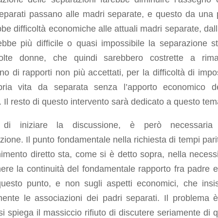
separati passano alle madri separate, e questo da una 
be difficoltà economiche alle attuali madri separate, dall’
bbe più difficile o quasi impossibile la separazione s
lte donne, che quindi sarebbero costrette a rim
erno di rapporti non più accettati, per la difficoltà di imp
pria vita da separata senza l’apporto economico de
. Il resto di questo intervento sarà dedicato a questo tem
 di iniziare la discussione, è però necessaria
zione. Il punto fondamentale nella richiesta di tempi parit
mento diretto sta, come si è detto sopra, nella necessi
re la continuità del fondamentale rapporto fra padre e f
uesto punto, e non sugli aspetti economici, che insi
mente le associazioni dei padri separati. Il problema 
si spiega il massiccio rifiuto di discutere seriamente di q