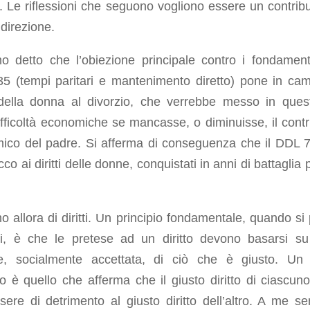
. Le riflessioni che seguono vogliono essere un contribu
direzione.
o detto che l’obiezione principale contro i fondament
5 (tempi paritari e mantenimento diretto) pone in cam
o della donna al divorzio, che verrebbe messo in ques
ifficoltà economiche se mancasse, o diminuisse, il contr
ico del padre. Si afferma di conseguenza che il DDL 
cco ai diritti delle donne, conquistati in anni di battaglia 
o allora di diritti. Un principio fondamentale, quando si 
itti, è che le pretese ad un diritto devono basarsi s
e, socialmente accettata, di ciò che è giusto. Un 
io è quello che afferma che il giusto diritto di ciascun
ere di detrimento al giusto diritto dell’altro. A me s