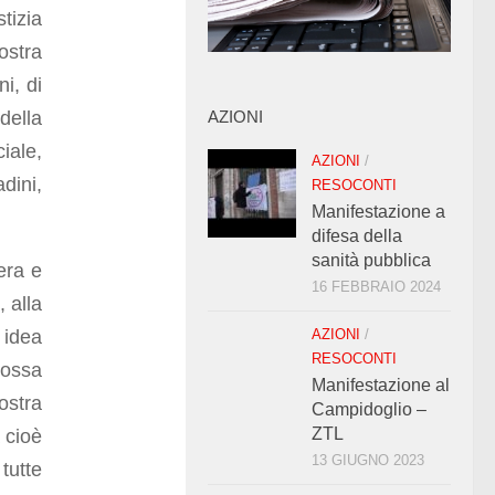
tizia
ostra
ni, di
della
AZIONI
iale,
AZIONI
/
dini,
RESOCONTI
Manifestazione a
difesa della
sanità pubblica
era e
16 FEBBRAIO 2024
, alla
 idea
AZIONI
/
RESOCONTI
possa
Manifestazione al
ostra
Campidoglio –
ZTL
 cioè
13 GIUGNO 2023
tutte