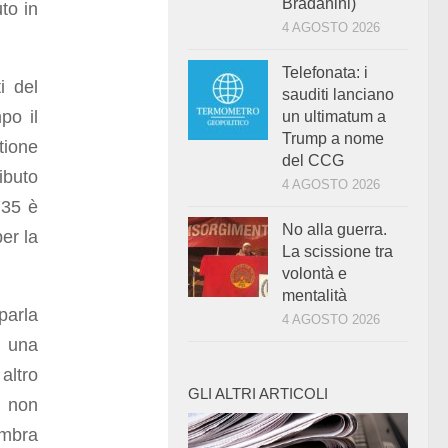
Bradanini)
to in
4 AGOSTO 2026
Telefonata: i
i del
sauditi lanciano
po il
un ultimatum a
Trump a nome
tione
del CCG
ibuto
4 AGOSTO 2026
735 è
No alla guerra.
per la
La scissione tra
volontà e
mentalità
parla
4 AGOSTO 2026
u una
altro
GLI ALTRI ARTICOLI
o non
embra