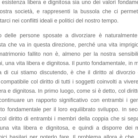
esistenza libera e dignitosa sia uno dei valori fondame
nostra società, e rappresenti la bussola che ci permet
arci nei conflitti ideali e politici del nostro tempo.
itto delle persone sposate a divorziare è naturalment
ta che va in questa direzione, perché una vita imprigi
atrimonio fallito non è, almeno per la nostra sensibili
, una vita libera e dignitosa. Il punto fondamentale, in m
 di cui stiamo discutendo, è che il diritto al divorzio
compatibile col diritto di tutti i soggetti coinvolti a vive
bera e dignitosa. In primo luogo, come si è detto, col dirit
 continuare un rapporto significativo con entrambi i geni
o fondamentale per il loro equilibrato sviluppo. In se
col diritto di entrambi i membri della coppia che si sep
 una vita libera e dignitosa, e quindi a disporre dei 
ci basilari per poterlo fare. Il problema allora è che, 