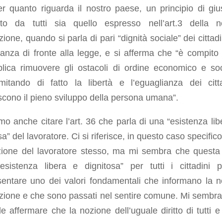
r quanto riguarda il nostro paese, un principio di gius
ato da tutti sia quello espresso nell’art.3 della n
zione, quando si parla di pari “dignità sociale” dei cittadi
anza di fronte alla legge, e si afferma che “è compito 
lica rimuovere gli ostacoli di ordine economico e soc
imitando di fatto la libertà e l’eguaglianza dei citta
cono il pieno sviluppo della persona umana”.
o anche citare l’art. 36 che parla di una “esistenza lib
sa” del lavoratore. Ci si riferisce, in questo caso specifico
uzione del lavoratore stesso, ma mi sembra che questa
“esistenza libera e dignitosa” per tutti i cittadini 
sentare uno dei valori fondamentali che informano la n
zione e che sono passati nel sentire comune. Mi sembra
le affermare che la nozione dell’uguale diritto di tutti e 