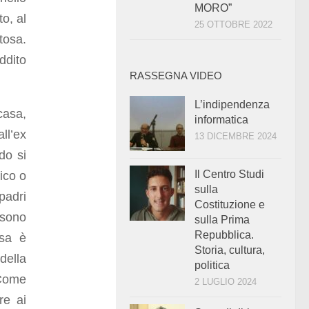
MORO”
o, al
25 OTTOBRE 2022
itosa.
ddito
RASSEGNA VIDEO
L’indipendenza
casa,
informatica
ll’ex
13 DICEMBRE 2024
do si
Il Centro Studi
ico o
sulla
(padri
Costituzione e
) sono
sulla Prima
Repubblica.
usa è
Storia, cultura,
della
politica
 Come
2 LUGLIO 2024
re ai