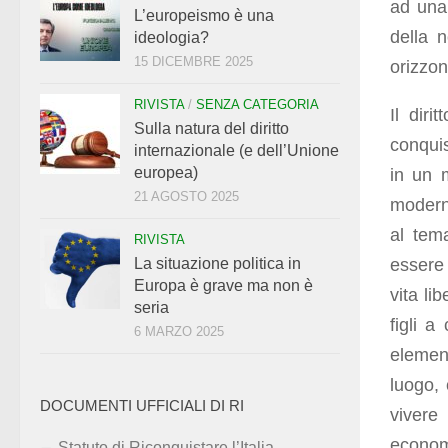
ad una 
L’europeismo è una
della 
ideologia?
15 DICEMBRE 2025
orizzont
RIVISTA
/
SENZA CATEGORIA
Il dir
Sulla natura del diritto
conquis
internazionale (e dell’Unione
europea)
in un m
21 AGOSTO 2025
moderni
al tema
RIVISTA
essere 
La situazione politica in
Europa è grave ma non è
vita li
seria
figli a
6 MARZO 2025
element
luogo, 
DOCUMENTI UFFICIALI DI RI
vivere
economi
Statuto di Riconquistare l’Italia