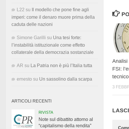
L22
su
Il modello che pone fine agli
PO
imperi: come il denaro muore prima della
caduta delle nazioni
Simone Garilli
su
Una tesi forte:
l’instabilità istituzionale come effetto
collaterale della democrazia sostanziale
Analisi
AR
su
La Patria non è più l’Italia tutta
FSI: l’e
tecnico
ernesto
su
Un sassolino dalla scarpa
3 FEBBR
ARTICOLI RECENTI
LASC
RIVISTA
Note sul dibattito attorno al
“capitalismo della rendita”
Com