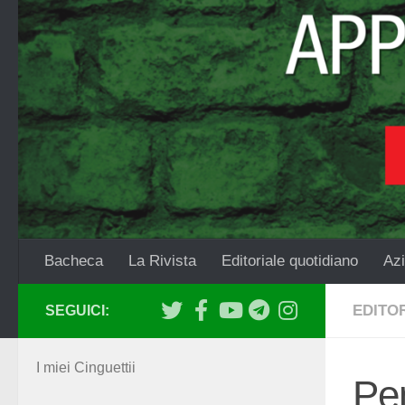
Salta al contenuto
Bacheca
La Rivista
Editoriale quotidiano
Azi
EDITO
SEGUICI:
I miei Cinguettii
Pen