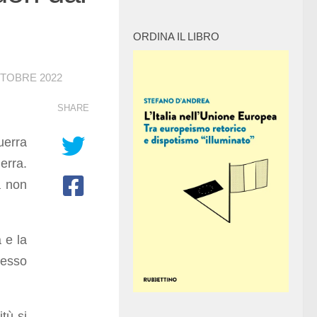
ORDINA IL LIBRO
TTOBRE 2022
SHARE
uerra
erra.
a non
 e la
esso
tù si