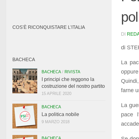
pol
COS'È RICONQUISTARE L'ITALIA
DI
RED
di ST
BACHECA
La pace
oppure
BACHECA
/
RIVISTA
I principi che reggono la
Quindi
costruzione del nostro partito
farne u
15 APRILE 2020
La guer
BACHECA
pace l
La politica nobile
9 MARZO 2018
accade,
Se dopo
BACHECA