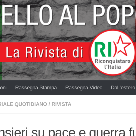
oni
Rassegna Stampa
Rassegna Video
Dall’estero
RIALE QUOTIDIANO
/
RIVISTA
sieri su pace e guerra fu