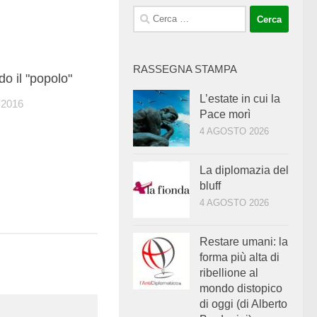
Ricerca
per:
RASSEGNA STAMPA
0
do il "popolo"
L’estate in cui la
2016
Pace morì
4 AGOSTO 2026
La diplomazia del
bluff
4 AGOSTO 2026
Restare umani: la
forma più alta di
ribellione al
mondo distopico
di oggi (di Alberto