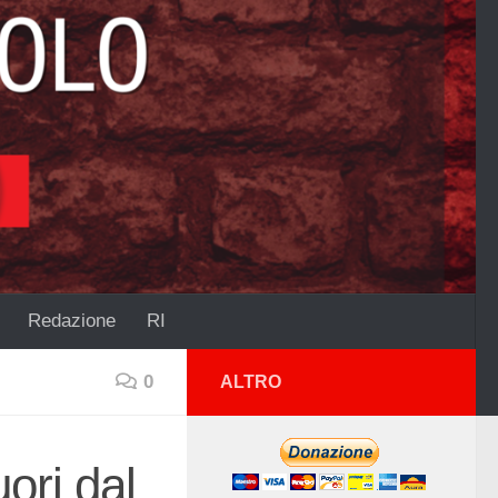
Redazione
RI
0
ALTRO
ori dal