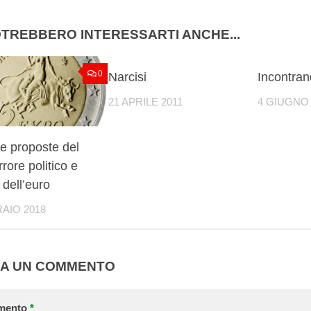
TREBBERO INTERESSARTI ANCHE...
0
0
Narcisi
Incontran
21 APRILE 2011
4 GIUGNO 
 e proposte del
rrore politico e
 dell’euro
AIO 2018
IA UN COMMENTO
mento
*