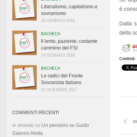
Liberalismo, capitalismo e
è conso
sovranismo
18 GENNAIO 2018
Dalla s
della s
BACHECA
Il lento, paziente, costante
cammino del FSI
14 GENNAIO 2018
Condividi:
BACHECA
Le radici del Fronte
Sovranista Italiano
11 DICEMBRE 2017
COMMENTI RECENTI
o
ernesto
su
Un pensiero su Guido
Salerno Aletta