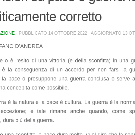
iticamente corretto
AZIONE
· PUBBLICATO
14 OTTOBRE 2022
· AGGIORNATO
13 O
EFANO D’ANDREA
 o è l’esito di una vittoria (e della sconfitta) in una g
 è la conseguenza di un accordo per non farsi la gu
, la pace o presuppone una guerra conclusa o serve 
na concepita come possibile.
ra è la natura e la pace è cultura. La guerra è la norma
’eccezione; e tale rimane anche quando, come sp
 dura più della guerra.
 una sconfitta la pace dura molto, vuol dire che la servi