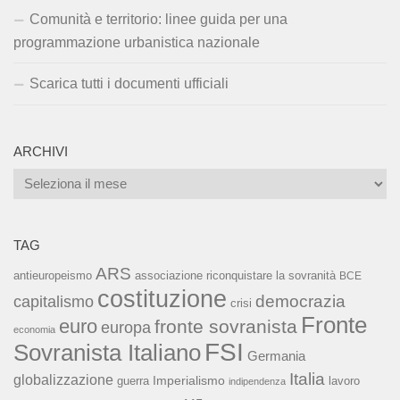
Comunità e territorio: linee guida per una
programmazione urbanistica nazionale
Scarica tutti i documenti ufficiali
ARCHIVI
Archivi
TAG
ARS
associazione riconquistare la sovranità
antieuropeismo
BCE
costituzione
capitalismo
democrazia
crisi
Fronte
euro
fronte sovranista
europa
economia
FSI
Sovranista Italiano
Germania
Italia
globalizzazione
Imperialismo
lavoro
guerra
indipendenza