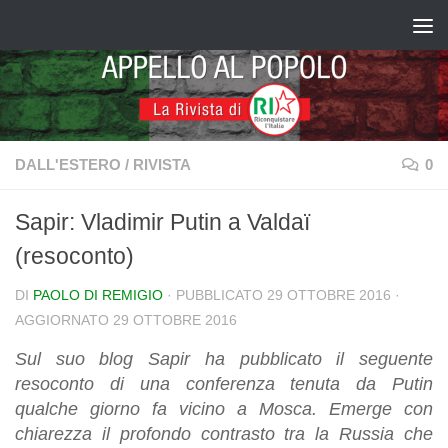
Salta al contenuto
DALL'ESTERO
/
RIVISTA
0
Sapir: Vladimir Putin a Valdaï
(resoconto)
DI
PAOLO DI REMIGIO
· PUBBLICATO
29 OTTOBRE 2016
·
AGGIORNATO
29 OTTOBRE 2016
Sul suo blog Sapir ha pubblicato il seguente
resoconto di una conferenza tenuta da Putin
qualche giorno fa vicino a Mosca. Emerge con
chiarezza il profondo contrasto tra la Russia che