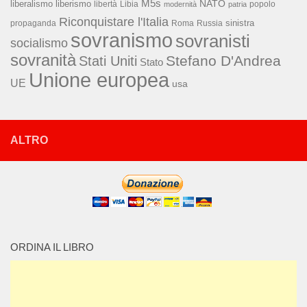
M5s
NATO
liberalismo
liberismo
libertà
Libia
popolo
modernità
patria
Riconquistare l'Italia
sinistra
propaganda
Roma
Russia
sovranismo
sovranisti
socialismo
sovranità
Stefano D'Andrea
Stati Uniti
Stato
Unione europea
UE
usa
ALTRO
ORDINA IL LIBRO